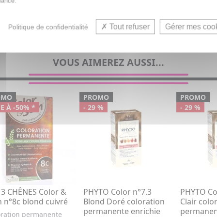
iance.
Tout refuser
Gérer mes coo
Politique de confidentialité
VOUS AIMEREZ AUSSI...
OMO
PROMO
PROMO
E À -50% *
- 29 %
- 29 %
 3 CHÊNES Color &
PHYTO Color n°7.3
PHYTO Col
n n°8c blond cuivré
Blond Doré coloration
Clair colo
permanente enrichie
permanent
oration permanente