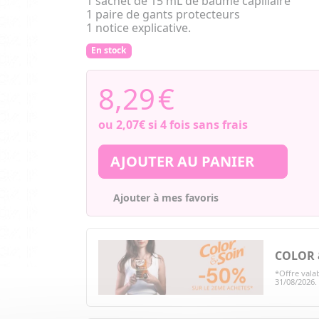
1 sachet de 15 mL de baume capillaire
1 paire de gants protecteurs
1 notice explicative.
En stock
8,29
€
ou
2,07€
si 4 fois sans frais
AJOUTER AU PANIER
Ajouter à mes favoris
COLOR &
*Offre valab
31/08/2026