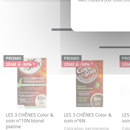
Merci d'avance pour votre conf
PROMO
PROMO
PR
2ÈME À -50% *
2ÈME À -50% *
2ÈM
LES 3 CHÊNES Color &
LES 3 CHÊNES Color &
LES
soin n°10N blond
soin n°6N
soi
platine
Coloration permanente
Col