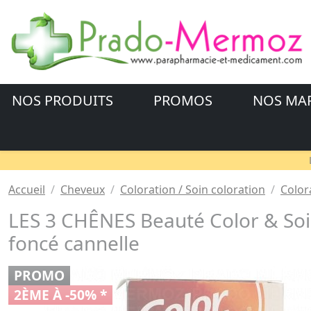
NOS PRODUITS
PROMOS
NOS MA
Accueil
Cheveux
Coloration / Soin coloration
Color
LES 3 CHÊNES Beauté Color & Soi
foncé cannelle
PROMO
2ÈME À -50% *