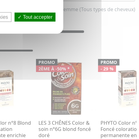
Les blonds pour femme (Tous types de cheveux)
kies
Tout accepter
PROMO
PROMO
2ÈME À -50% *
- 29 %
or n°8 Blond
LES 3 CHÊNES Color &
PHYTO Color n°
ration
soin n°6G blond foncé
Foncé coloratio
e enrichie
doré
permanente enr