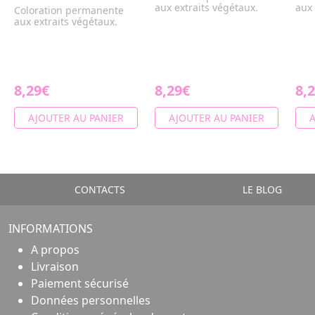
aux extraits végétaux.
aux 
Coloration permanente
aux extraits végétaux.
8,29€
8,29€
8,
AJOUTER AU PANIER
AJOUTER AU PANIER
A
CONTACTS
LE BLOG
INFORMATIONS
A propos
Livraison
Paiement sécurisé
Données personnelles