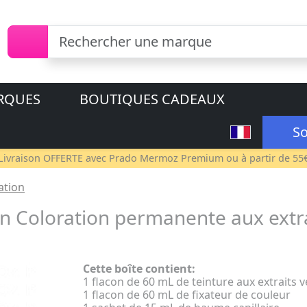
RQUES
BOUTIQUES CADEAUX
So
Livraison OFFERTE avec
Prado Mermoz Premium
ou à partir de 55
ation
n Coloration permanente aux extr
Cette boîte contient:
1 flacon de 60 mL de teinture aux extraits 
1 flacon de 60 mL de fixateur de couleur