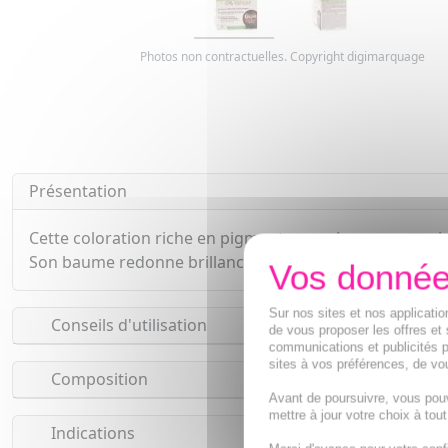
Photos non contractuelles. Copyright digimarquage
Présentation
Cette coloration riche en pigments purs (sans ammoniaq
Son baume redonne brillance et douceur aux cheveux.
Sur nos sites et nos applicat
Conseils d'utilisation
de vous proposer les offres et 
communications et publicités p
sites à vos préférences, de vou
Composition
Avant de poursuivre, vous pou
mettre à jour votre choix à tou
Indications