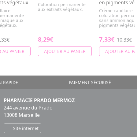
ts végétaux
en pigments vé
Coloration permanente
aux extraits végétaux.
laire
Crème capillaire
 permanente
coloration perma
niaque aux
sans ammoniaque
égétaux.
pigments végétau
8,29€
7,33€
,33€
10,33€
 AU PANIER
AJOUTER AU PANIER
AJOUTER AU PA
N RAPIDE
PAIEMENT SÉCURISÉ
PHARMACIE PRADO MERMOZ
244 avenue du Prado
13008 Marseille
Site internet