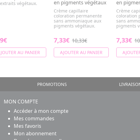
en pigments végétaux
en pigmen
extraits végétaux.
Crème capillaire
Crème capil
coloration permanente
coloration
sans ammoniaque aux
sans ammo
pigments végétaux.
pigments v
29€
7,33€
7,33€
10,33€
10
JOUTER AU PANIER
AJOUTER AU PANIER
AJOUTER
PROMOTIONS
LIVRAISO
MON COMPTE
Accéder à mon compte
Mes commandes
Mes favoris
Mon abonnement