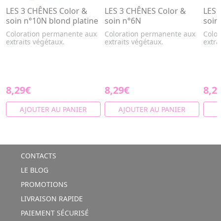
LES 3 CHÊNES Color &
LES 3 CHÊNES Color &
LES 
soin n°10N blond platine
soin n°6N
soin
Coloration permanente aux
Coloration permanente aux
Colo
extraits végétaux.
extraits végétaux.
extra
8,29€
8,29€
8,2
AJOUTER AU PANIER
AJOUTER AU PANIER
A
CONTACTS
LE BLOG
PROMOTIONS
LIVRAISON RAPIDE
PAIEMENT SÉCURISÉ