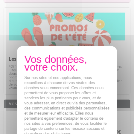
Les promos de l'été*
*Offre valables sur articles signalés, dans la limite des stocks disponibles,
jusqu'au 31/08/2026. Profitez de l'été pour prendre soin de vous à prix
doux. Retrouvez une sélection de produits de parapharmacie en
promotion : soins solaires, hydratation, bien-être, hygiène et bien
Sur nos sites et nos applications, nous
d'autres essentiels du quotidien. C'est le moment idéal pour faire le plein
recueillons à chacune de vos visites des
de vos produits préférés tout en réalisant de belles économies. Offre
données vous concernant. Ces données nous
valable dans la limite des stocks disponibles.
Voir la sélection
permettent de vous proposer les offres et
services les plus pertinents pour vous, et de
Vos avantages
vous adresser, en direct ou via des partenaires,
des communications et publicités personnalisées
Des prix
IMBATTABLES
et de mesurer leur efficacité. Elles nous
permettent également d'adapter le contenu de
Paiement en ligne
SÉCURISÉ
nos sites à vos préférences, de vous faciliter le
partage de contenu sur les réseaux sociaux et
Paiement en
4 fois sans frais
à partir de 30€
de réaliser des statistiques