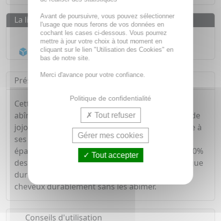
Avant de poursuivre, vous pouvez sélectionner
La livraison
l'usage que nous ferons de vos données en
cochant les cases ci-dessous. Vous pourrez
Livraison gratuite dès
55€
mettre à jour votre choix à tout moment en
Acheminement Chronopost
en 24h*
cliquant sur le lien "Utilisation des Cookies" en
bas de notre site.
Merci d'avance pour votre confiance.
Présentation
Politique de confidentialité
Cette coloration colore vos cheveux sans les
abîmer, avec son duo d'huiles précieuses (huile de
Tout refuser
jojoba, monoï) et respecte le cuir chevelu ( grâce à
Gérer mes cookies
ses actifs apaisants: extrait décorce de jujubier,
épaline) et la fibre capillaire tout en couvrant 100%
Tout accepter
des cheveux blancs et en offrant une tenue longue
durée. La coloration parfaite pour colorer vos
cheveux durablement sans les abîmer.
Conseils d'utilisation