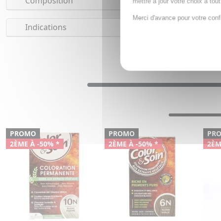
Composition
mettre à jour votre choix à tou
Merci d'avance pour votre conf
Indications
PROMO
PROMO
PR
2ÈME À -50% *
2ÈME À -50% *
2ÈM