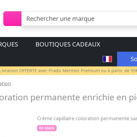
RQUES
BOUTIQUES CADEAUX
So
Livraison OFFERTE avec
Prado Mermoz Premium
ou à partir de 55
ation
oration permanente enrichie en p
Crème capillaire coloration permanente s
En stock