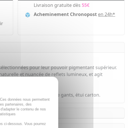
Livraison gratuite dès
55€
Acheminement Chronopost
en 24h*
ir
sélectionnées pour leur pouvoir pigmentant supérieur.
naturelle et nuancée de reflets lumineux, et agit
 ml, 1 notice et 1 paire de gants, étui carton.
. Ces données nous permettent
des partenaires, des
 d'adapter le contenu de nos
atistiques
es ci-dessous. Vous pourrez