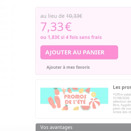
au lieu de
10,33€
7,33
€
ou
1,83€
si 4 fois sans frais
AJOUTER AU PANIER
Ajouter à mes favoris
Les pro
*Offre valab
31/08/2026.
sélection d
être, hygièn
plein de vos
limite des s
Vos avantages