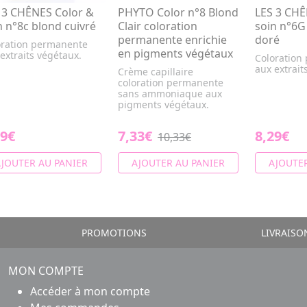
 3 CHÊNES Color &
PHYTO Color n°8 Blond
LES 3 CHÊ
n n°8c blond cuivré
Clair coloration
soin n°6G
permanente enrichie
doré
oration permanente
en pigments végétaux
extraits végétaux.
Coloration
aux extrait
Crème capillaire
coloration permanente
sans ammoniaque aux
pigments végétaux.
29€
7,33€
8,29€
10,33€
JOUTER AU PANIER
AJOUTER AU PANIER
AJOUTER
PROMOTIONS
LIVRAISO
MON COMPTE
Accéder à mon compte