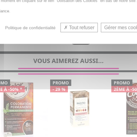
t moment en cliquant sur le lien "Utilisation des Cookies" en bas de notre site.
iance.
Tout refuser
Gérer mes coo
Politique de confidentialité
VOUS AIMEREZ AUSSI...
OMO
PROMO
PROMO
E À -50% *
- 29 %
2ÈME À -5