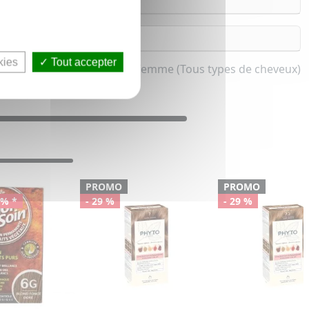
kies
Tout accepter
Les blonds pour femme (Tous types de cheveux)
PROMO
PROMO
0% *
- 29 %
- 29 %