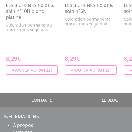
LES 3 CHÊNES Color &
LES 3 CHÊNES Color &
LES
soin n°10N blond
soin n°6N
soi
platine
Coloration permanente
Col
aux extraits végétaux.
aux 
Coloration permanente
aux extraits végétaux.
8,29€
8,29€
8,
AJOUTER AU PANIER
AJOUTER AU PANIER
A
CONTACTS
LE BLOG
INFORMATIONS
A propos