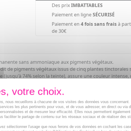
Des prix
IMBATTABLES
Paiement en ligne
SÉCURISÉ
Paiement en
4 fois sans frais
à part
de 30€
ermanente sans ammoniaque aux pigments végétaux.
t de pigments végétaux issus de cinq plantes tinctorales 
(jusqu'à 74% selon la teinte), assure une couleur intense, 
t couvre 100% des cheveux blancs dès la 1ère application.
con de lait révélateur 50 ml, 1 tube de masque protecteur 12
ions, nous recueillons à chacune de vos visites des données vous concernant
services les plus pertinents pour vous, et de vous adresser, en direct ou via 
ersonnalisées et de mesurer leur efficacité. Elles nous permettent également
s faciliter le partage de contenu sur les réseaux sociaux et de réaliser des st
vez sélectionner l'usage que nous ferons de vos données en cochant les cas