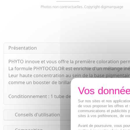
Photos non contractuelles. Copyright digimarquage
Présentation
PHYTO innove et vous offre la première coloration p
La formule PHYTOCOLOR est enrichie d'un mélange inédi
Leur haute concentration au sein de la base pigmentaire 
comme un booster de brillance. Elle ne s'estompe pas e
Conditionnement : 1 tube de crème colorante 50 ml, 1 fla
Sur nos sites et nos applicat
de vous proposer les offres et 
communications et publicités p
Conseils d'utilisation
sites à vos préférences, de vou
Avant de poursuivre, vous pou