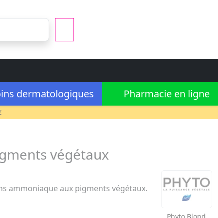
ins dermatologiques
Pharmacie en ligne
€
igments végétaux
ans ammoniaque aux pigments végétaux.
Phyto
Blond