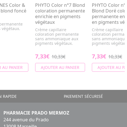
NES Color &
PHYTO Color n°7 Blond
PHYTO Color n°
 blond foncé
coloration permanente
Blond Doré colo
enrichie en pigments
permanente enr
végétaux
en pigments vé
 permanente
s végétaux.
Crème capillaire
Crème capillaire
coloration permanente
coloration perma
sans ammoniaque aux
sans ammoniaque
pigments végétaux.
pigments végétau
7,33€
7,33€
10,33€
10,33€
 AU PANIER
AJOUTER AU PANIER
AJOUTER AU PA
N RAPIDE
PAIEMENT SÉCURISÉ
PHARMACIE PRADO MERMOZ
244 avenue du Prado
13008 Marseille