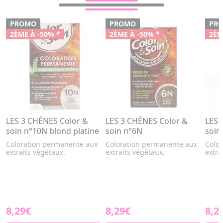
PROMO
PROMO
PR
2ÈME À -50% *
2ÈME À -50% *
2ÈM
LES 3 CHÊNES Color &
LES 3 CHÊNES Color &
LES 
soin n°10N blond platine
soin n°6N
soin
Coloration permanente aux
Coloration permanente aux
Colo
extraits végétaux.
extraits végétaux.
extra
8,29€
8,29€
8,2