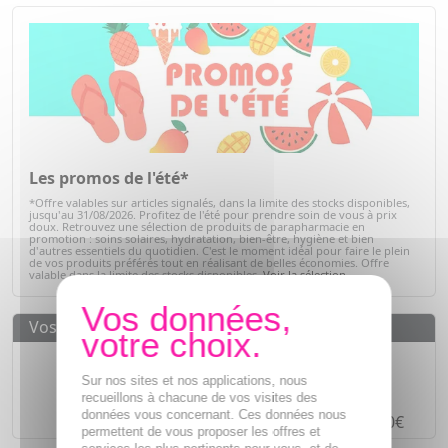
Les promos de l'été*
*Offre valables sur articles signalés, dans la limite des stocks disponibles,
jusqu'au 31/08/2026. Profitez de l'été pour prendre soin de vous à prix
doux. Retrouvez une sélection de produits de parapharmacie en
promotion : soins solaires, hydratation, bien-être, hygiène et bien
d'autres essentiels du quotidien. C'est le moment idéal pour faire le plein
de vos produits préférés tout en réalisant de belles économies. Offre
valable dans la limite des stocks disponibles.
Voir la sélection
Vos avantages
Des prix
IMBATTABLES
Sur nos sites et nos applications, nous
Paiement en ligne
SÉCURISÉ
recueillons à chacune de vos visites des
données vous concernant. Ces données nous
Paiement en
4 fois sans frais
à partir de 30€
permettent de vous proposer les offres et