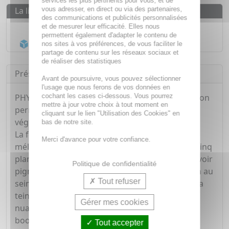
services les plus pertinents pour vous, et de
vous adresser, en direct ou via des partenaires,
La livraison
des communications et publicités personnalisées
Livraison gratuite dès
55€
et de mesurer leur efficacité. Elles nous
permettent également d'adapter le contenu de
Acheminement Chronopost
en 24h*
nos sites à vos préférences, de vous faciliter le
partage de contenu sur les réseaux sociaux et
de réaliser des statistiques
Présentation
Avant de poursuivre, vous pouvez sélectionner
l'usage que nous ferons de vos données en
cochant les cases ci-dessous. Vous pourrez
PHYTO innove et vous offre la première coloration
mettre à jour votre choix à tout moment en
permanente sans ammoniaque aux pigments
cliquant sur le lien "Utilisation des Cookies" en
végétaux.
bas de notre site.
La formule PHYTOCOLOR est enrichie d'un
Merci d'avance pour votre confiance.
mélange inédit de pigments végétaux issus de cinq
plantes tinctorales sélectionnées pour leur pouvoir
Politique de confidentialité
pigmentant supérieur. Leur haute concentration au
Tout refuser
sein de la base pigmentaire (jusqu'à 74% selon la
teinte), assure une couleur intense, naturelle et
Gérer mes cookies
nuancée de reflets lumineux, et agit comme un
booster de brillance. Elle ne s'estompe pas et
Tout accepter