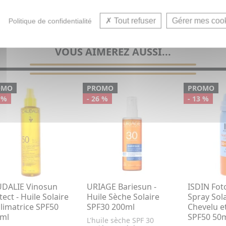
Protec
Tout refuser
Gérer mes coo
Politique de confidentialité
VOUS AIMEREZ AUSSI...
OMO
PROMO
PROMO
 %
- 26 %
- 13 %
DALIE Vinosun
URIAGE Bariesun -
ISDIN Fot
tect - Huile Solaire
Huile Sèche Solaire
Spray Sola
limatrice SPF50
SPF30 200ml
Chevelu e
ml
SPF50 50
L'huile sèche SPF 30