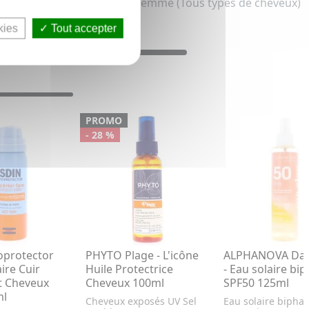
tion solaire cheveux pour femme (Tous types de cheveux)
kies
Tout accepter
PROMO
- 28 %
oprotector
PHYTO Plage - L'icône
ALPHANOVA Dail
ire Cuir
Huile Protectrice
- Eau solaire bi
t Cheveux
Cheveux 100ml
SPF50 125ml
ml
Cheveux exposés UV Sel
Eau solaire bipha