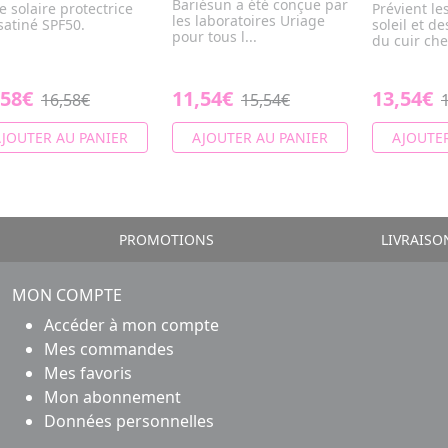
Bariésun a été conçue par
e solaire protectrice
Prévient le
les laboratoires Uriage
 satiné SPF50.
soleil et 
pour tous l...
du cuir ch
,58€
11,54€
13,54€
16,58€
15,54€
JOUTER AU PANIER
AJOUTER AU PANIER
AJOUTER
PROMOTIONS
LIVRAISO
MON COMPTE
Accéder à mon compte
Mes commandes
Mes favoris
Mon abonnement
Données personnelles