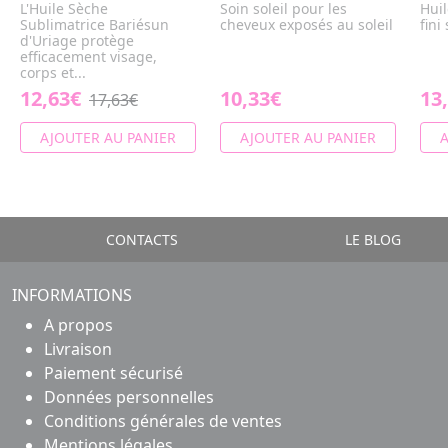
L'Huile Sèche
Soin soleil pour les
Huil
Sublimatrice Bariésun
cheveux exposés au soleil
fini
d'Uriage protège
efficacement visage,
corps et...
12,63€
10,33€
13
17,63€
AJOUTER AU PANIER
AJOUTER AU PANIER
A
CONTACTS
LE BLOG
INFORMATIONS
A propos
Livraison
Paiement sécurisé
Données personnelles
Conditions générales de ventes
Mentions légales