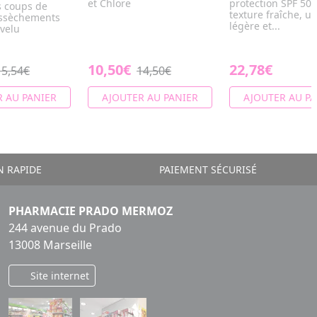
et Chlore
protection SPF 50 
s coups de
texture fraîche, ul
dessèchements
légère et...
evelu
10,50€
22,78€
15,54€
14,50€
 AU PANIER
AJOUTER AU PANIER
AJOUTER AU PA
N RAPIDE
PAIEMENT SÉCURISÉ
PHARMACIE PRADO MERMOZ
244 avenue du Prado
13008 Marseille
Site internet