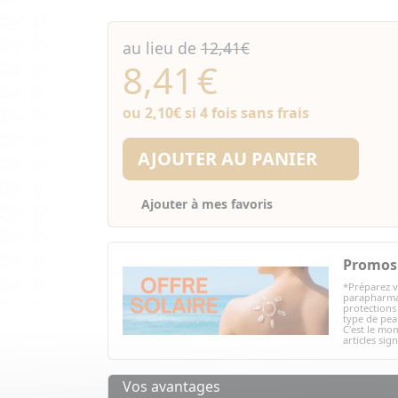
au lieu de
12,41€
8,41
€
ou
2,10€
si 4 fois sans frais
AJOUTER AU PANIER
Ajouter à mes favoris
Promos 
*Préparez v
parapharmac
protections 
type de peau
C'est le mom
articles sig
Vos avantages