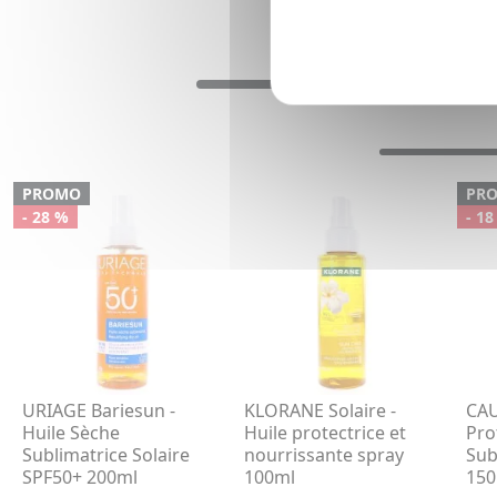
PROMO
PR
- 28 %
- 18
URIAGE Bariesun -
KLORANE Solaire -
CAU
Huile Sèche
Huile protectrice et
Pro
Sublimatrice Solaire
nourrissante spray
Sub
SPF50+ 200ml
100ml
150