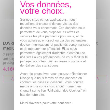
Sur nos sites et nos applications, nous
recueillons à chacune de vos visites des
données vous concernant. Ces données nous
permettent de vous proposer les offres et
services les plus pertinents pour vous, et de
vous adresser, en direct ou via des partenaires,
LOVREN BB2 BB crème
LOVREN LS Dissolvant
des communications et publicités personnalisées
médium foncé tube 25ml
50ml
et de mesurer leur efficacité. Elles nous
permettent également d'adapter le contenu de
7 EFFETS : colore, améliore,
Dissolvant à ongles sans
nos sites à vos préférences, de vous faciliter le
antioxydant, unifie, illumine,
acétone
partage de contenu sur les réseaux sociaux et
protège, hydrate
de réaliser des statistiques
4,16€
5,20€
Avant de poursuivre, vous pouvez sélectionner
AJOUTER AU PANIER
l'usage que nous ferons de vos données en
AJOUTER AU PANIER
cochant les cases ci-dessous. Vous pourrez
mettre à jour votre choix à tout moment en
cliquant sur le lien "Utilisation des Cookies" en
bas de notre site.
Merci d'avance pour votre confiance.