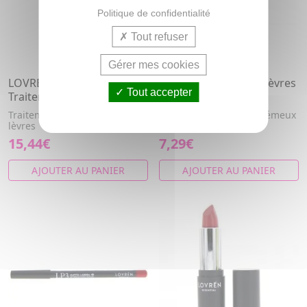
Politique de confidentialité
Tout refuser
Gérer mes cookies
LOVREN Lip Stick Active
LOVREN R1 Rouge à lèvres
Tout accepter
Traitement Volume Lèvres
hydra-creamy nude
Traitement volumateur pour
Rouge à lèvres nude crémeux
lèvres
hydra
15,44€
7,29€
AJOUTER AU PANIER
AJOUTER AU PANIER