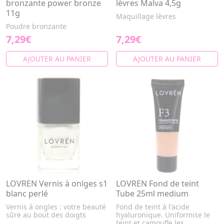
bronzante power bronze
lèvres Malva 4,5g
11g
Maquillage lèvres
Poudre bronzante
7,29€
7,29€
AJOUTER AU PANIER
AJOUTER AU PANIER
LOVREN Vernis à onlges s1
LOVREN Fond de teint
blanc perlé
Tube 25ml medium
Vernis à ongles : votre beauté
Fond de teint à l'acide
sûre au bout des doigts
hyaluronique. Uniformise le
teint et camoufle les