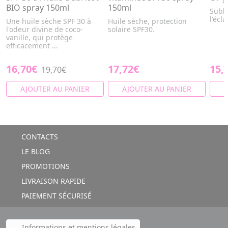
BIO spray 150ml
150ml
Subli
l'écl
Une huile sèche SPF 30 à
Huile sèche, protection
l'odeur divine de coco-
solaire SPF30.
vanille, qui protège
efficacement ...
16,70€
17,72€
15,
19,70€
AJOUTER AU PANIER
AJOUTER AU PANIER
A
CONTACTS
LE BLOG
PROMOTIONS
LIVRAISON RAPIDE
PAIEMENT SÉCURISÉ
Informations et mentions légales