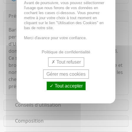
Avant de poursuivre, vous pouvez sélectionner
l'usage que nous ferons de vos données en
cochant les cases ci-dessous. Vous pourrez
Présentation
mettre à jour votre choix à tout moment en
cliquant sur le lien "Utilisation des Cookies" en
bas de notre site.
Bariésun combine un complexe filtrant très
performant et les propriétés de l'Eau Thermale
Merci d'avance pour votre confiance.
d'Uriage pour protéger la peau et prévenir les
dommages cellulaires induits par les UVA et UVB.
Politique de confidentialité
Ce soin satine votre peau et illumine votre
Tout refuser
bronzage avec sa texture évanescente, fondante et
non grasse. Pouvant également être utilisée sur les
Gérer mes cookies
cheveux, elle les protège du dessèchement et
préserve leur beauté naturelle.
Tout accepter
Conseils d'utilisation
Composition