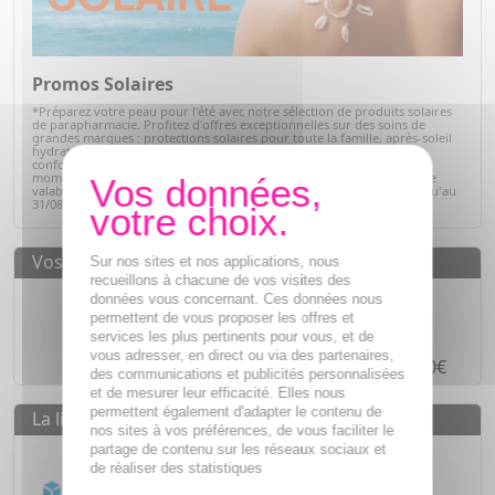
Promos Solaires
*Préparez votre peau pour l'été avec notre sélection de produits solaires
de parapharmacie. Profitez d'offres exceptionnelles sur des soins de
grandes marques : protections solaires pour toute la famille, après-soleil
hydratants et soins adaptés à chaque type de peau. Alliez efficacité,
confort et sécurité tout en bénéficiant de prix avantageux. C'est le
moment idéal pour faire le plein de vos indispensables solaires ! Offre
valable sur articles signalés, dans la limite des stocks disponibles jusqu'au
31/08/2026.
Voir la sélection
Vos avantages
Sur nos sites et nos applications, nous
recueillons à chacune de vos visites des
Des prix
IMBATTABLES
données vous concernant. Ces données nous
permettent de vous proposer les offres et
Paiement en ligne
SÉCURISÉ
services les plus pertinents pour vous, et de
vous adresser, en direct ou via des partenaires,
Paiement en
4 fois sans frais
à partir de 30€
des communications et publicités personnalisées
et de mesurer leur efficacité. Elles nous
permettent également d'adapter le contenu de
La livraison
nos sites à vos préférences, de vous faciliter le
partage de contenu sur les réseaux sociaux et
Livraison gratuite dès
55€
de réaliser des statistiques
Acheminement Chronopost
en 24h*