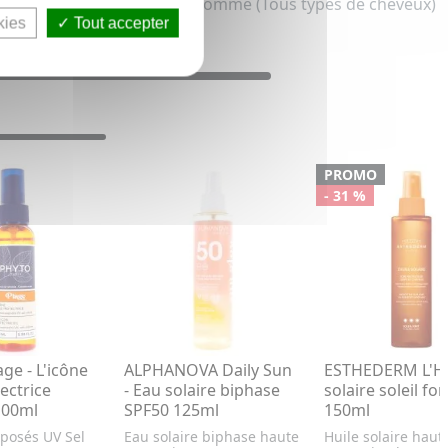
re cheveux pour femme et homme (Tous types de cheveux)
kies
Tout accepter
PROMO
- 31 %
ge - L'icône
ALPHANOVA Daily Sun
ESTHEDERM L'Hu
ectrice
- Eau solaire biphase
solaire soleil fo
100ml
SPF50 125ml
150ml
posés UV Sel
Eau solaire biphase haute
Huile solaire haut