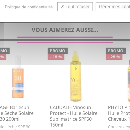
Protection solai
Tout refuser
Gérer mes coo
Politique de confidentialité
VOUS AIMEREZ AUSSI...
OMO
PROMO
PROMO
 %
- 18 %
- 28 %
AGE Bariesun -
CAUDALIE Vinosun
PHYTO Pla
le Sèche Solaire
Protect - Huile Solaire
Huile Prot
30 200ml
Sublimatrice SPF50
Cheveux 
150ml
ile sèche SPF 30
Cheveux ex