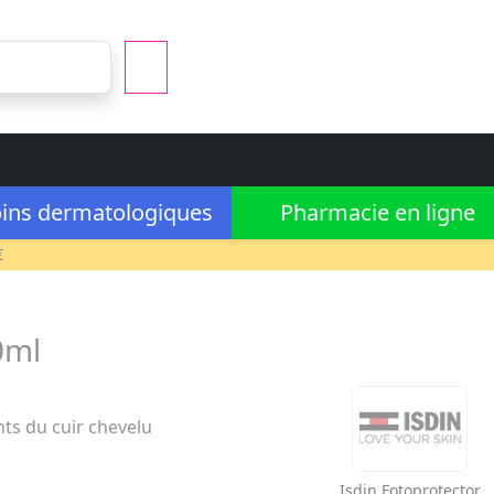
ins dermatologiques
Pharmacie en ligne
€
0ml
nts du cuir chevelu
Isdin
Fotoprotector