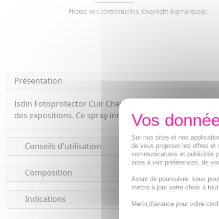
Photos non contractuelles. Copyright digimarquage
Présentation
Isdin Fotoprotector Cuir Chevelu et Cheveux SPF 50 offr
des expositions. Ce spray innovant répond aux besoins sp
Sur nos sites et nos applicat
Conseils d'utilisation
de vous proposer les offres et 
communications et publicités p
sites à vos préférences, de vou
Composition
Avant de poursuivre, vous pou
mettre à jour votre choix à tou
Indications
Merci d'avance pour votre conf