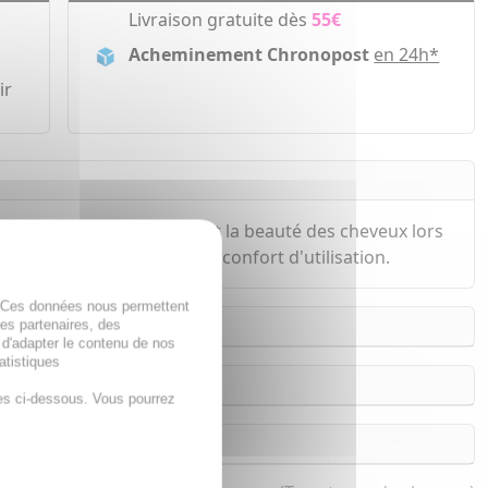
Livraison gratuite dès
55€
Acheminement Chronopost
en 24h*
ir
la santé du cuir chevelu et la beauté des cheveux lors
il, en alliant sécurité et confort d'utilisation.
. Ces données nous permettent
des partenaires, des
 d'adapter le contenu de nos
atistiques
es ci-dessous. Vous pourrez