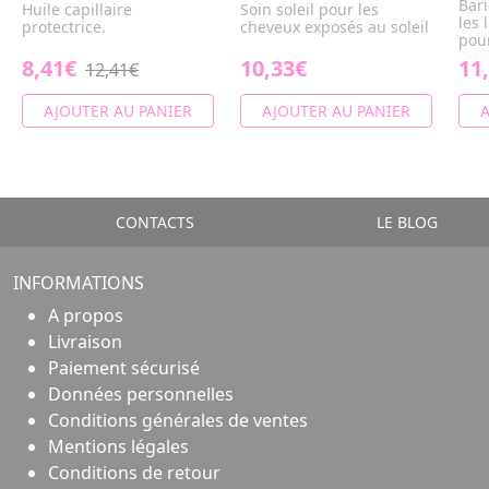
Bar
Huile capillaire
Soin soleil pour les
les 
protectrice.
cheveux exposés au soleil
pour
8,41€
10,33€
11
12,41€
AJOUTER AU PANIER
AJOUTER AU PANIER
A
CONTACTS
LE BLOG
INFORMATIONS
A propos
Livraison
Paiement sécurisé
Données personnelles
Conditions générales de ventes
Mentions légales
Conditions de retour