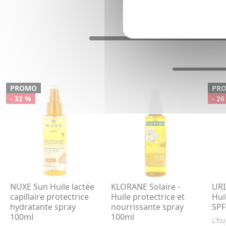
PROMO
PR
- 32 %
- 26
NUXE Sun Huile lactée
KLORANE Solaire -
URI
capillaire protectrice
Huile protectrice et
Hui
hydratante spray
nourrissante spray
SPF
100ml
100ml
L'hu