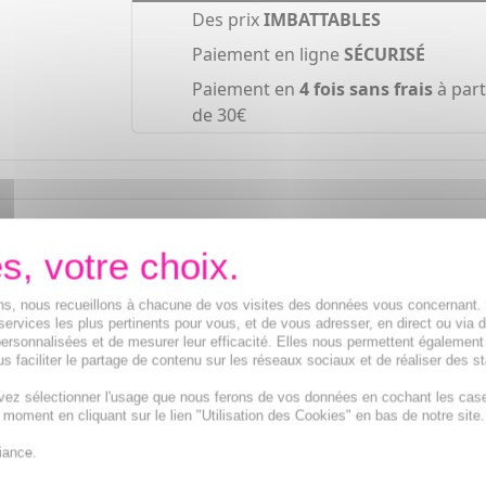
Des prix
IMBATTABLES
Paiement en ligne
SÉCURISÉ
Paiement en
4 fois sans frais
à part
de 30€
e une protection solaire hautement efficace pour préserver 
écifiques des zones sensibles, souvent négligées sous le sole
ions, nous recueillons à chacune de vos visites des données vous concernant
services les plus pertinents pour vous, et de vous adresser, en direct ou via 
ersonnalisées et de mesurer leur efficacité. Elles nous permettent également
s faciliter le partage de contenu sur les réseaux sociaux et de réaliser des st
vez sélectionner l'usage que nous ferons de vos données en cochant les cas
t moment en cliquant sur le lien "Utilisation des Cookies" en bas de notre site.
iance.