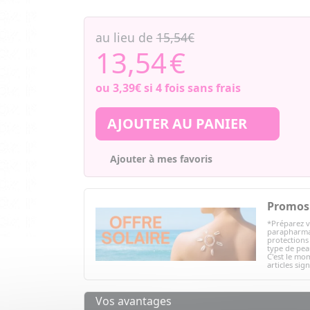
au lieu de
15,54€
13,54
€
ou
3,39€
si 4 fois sans frais
AJOUTER AU PANIER
Ajouter à mes favoris
Promos 
*Préparez v
parapharmac
protections 
type de peau
C'est le mom
articles sig
Vos avantages