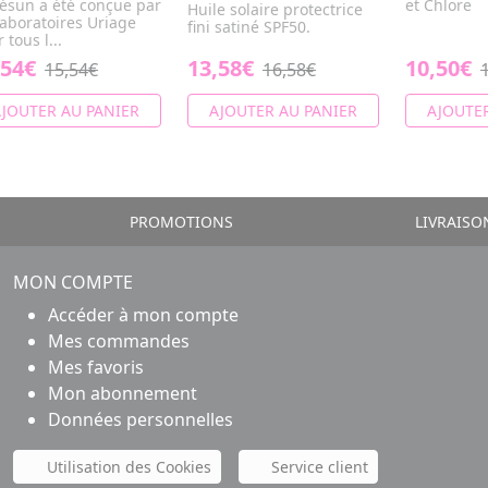
iésun a été conçue par
et Chlore
Huile solaire protectrice
laboratoires Uriage
fini satiné SPF50.
 tous l...
,54€
13,58€
10,50€
15,54€
16,58€
JOUTER AU PANIER
AJOUTER AU PANIER
AJOUTER
PROMOTIONS
LIVRAISO
MON COMPTE
Accéder à mon compte
Mes commandes
Mes favoris
Mon abonnement
Données personnelles
Utilisation des Cookies
Service client