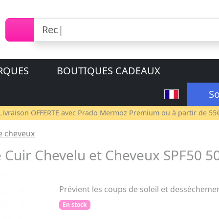
RQUES
BOUTIQUES CADEAUX
So
Livraison OFFERTE avec
Prado Mermoz Premium
ou à partir de 55
re cheveux
e Cuir Chevelu et Cheveux SPF50 5
Prévient les coups de soleil et dessècheme
En stock