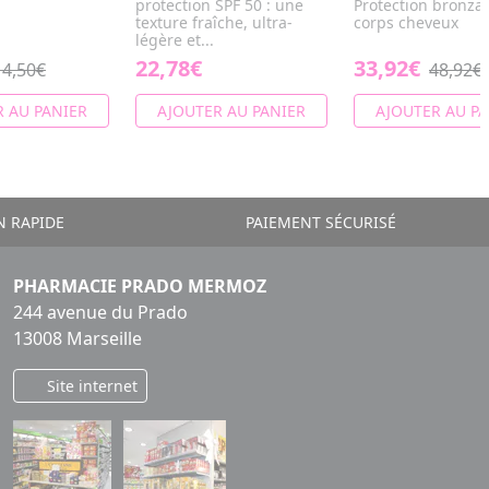
protection SPF 50 : une
Protection bronza
texture fraîche, ultra-
corps cheveux
légère et...
22,78€
33,92€
14,50€
48,92€
 AU PANIER
AJOUTER AU PANIER
AJOUTER AU PA
N RAPIDE
PAIEMENT SÉCURISÉ
PHARMACIE PRADO MERMOZ
244 avenue du Prado
13008 Marseille
Site internet