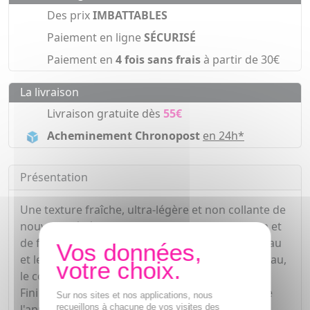
Des prix
IMBATTABLES
Paiement en ligne
SÉCURISÉ
Paiement en
4 fois sans frais
à partir de 30€
La livraison
Livraison gratuite dès
55€
Acheminement Chronopost
en 24h*
Présentation
Une texture fraîche, ultra-légère et non collante de
nouvelle génération, enrichie en huile de jojoba et
de framboise bio pour nourrir et sublimer la peau
et les cheveux. Protection UVB & UVA pour la peau,
le corps et le cuir chevelu.
Fini invisible, sans traces blanches même lors de
Sur nos sites et nos applications, nous
recueillons à chacune de vos visites des
l'application. Aide à préserver la peau du