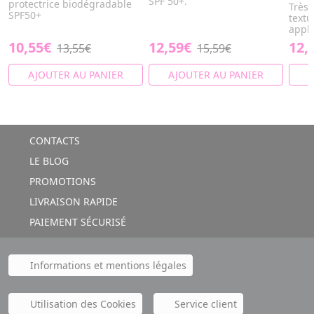
SPF 50+.
protectrice biodégradable
Très 
SPF50+
textu
appli
10,55€
12,59€
12,
13,55€
15,59€
AJOUTER AU PANIER
AJOUTER AU PANIER
A
CONTACTS
LE BLOG
PROMOTIONS
LIVRAISON RAPIDE
PAIEMENT SÉCURISÉ
Informations et mentions légales
Utilisation des Cookies
Service client