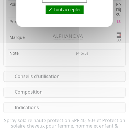
Point fort
Texture biphase ultra-fraîche
Prévien
adaptée à la peau et aux
répara
Tout accepter
cheveux
cutan
Prix
22,78€
18,71€
Marque
Note
(4.6/5)
Conseils d'utilisation
Composition
Indications
Spray solaire haute protection SPF 40, 50+ et Protection
solaire cheveux pour femme, homme et enfant &