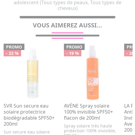
adolescent (Tous types de peaux, Tous types de
cheveux)
VOUS AIMEREZ AUSSI...
PROMO
PROMO
PR
- 22 %
- 19 %
- 28
SVR Sun secure eau
AVÈNE Spray solaire
LA 
solaire protectrice
100% invisible SPF50+
Anth
biodégradable SPF50+
flacon de 200ml
Invi
200ml
Avec
Spray solaire très haute
200
protection 100% invisible,
Sun secure eau solaire