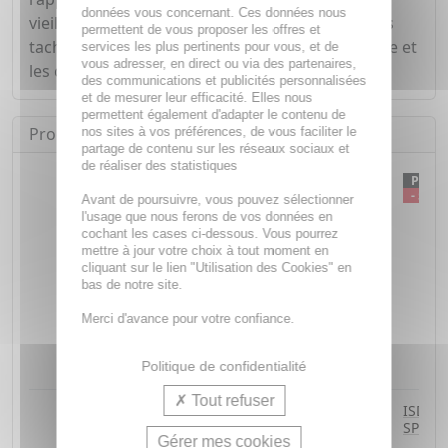
données vous concernant. Ces données nous
vieillissement cutané et prévient l'apparition des
permettent de vous proposer les offres et
taches brunes. À appliquer sur le corps, le visage et
services les plus pertinents pour vous, et de
vous adresser, en direct ou via des partenaires,
les cheveux.
des communications et publicités personnalisées
et de mesurer leur efficacité. Elles nous
permettent également d'adapter le contenu de
Produits équivalents
nos sites à vos préférences, de vous faciliter le
partage de contenu sur les réseaux sociaux et
de réaliser des statistiques
PRO
- 5 %
Avant de poursuivre, vous pouvez sélectionner
l'usage que nous ferons de vos données en
cochant les cases ci-dessous. Vous pourrez
mettre à jour votre choix à tout moment en
cliquant sur le lien "Utilisation des Cookies" en
bas de notre site.
Merci d'avance pour votre confiance.
Politique de confidentialité
Tout refuser
ALPHANOVA Daily Sun - Eau
ISDIN 
solaire biphase SPF50 125ml
SPF fl
Gérer mes cookies