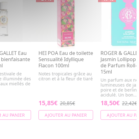
GALLET Eau
HEI POA Eau de toilette
ROGER & GALLE
bienfaisante
Sensualité Idyllique
Jasmin Lollipop 
ml
Flacon 100ml
de Parfum Roll-
15ml
estivale de
Notes tropicales grâce au
e illuminée des
citron et à la fleur de tiaré
Un parfum aux no
raux miellés de
lumineuses de jas
poire et de berlin
acidulé. Un bon...
15,85€
18,50€
20,85€
22,42€
 AU PANIER
AJOUTER AU PANIER
AJOUTER AU PA