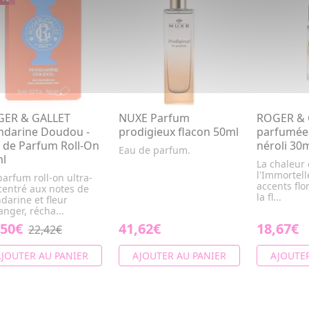
ER & GALLET
NUXE Parfum
ROGER & 
darine Doudou -
prodigieux flacon 50ml
parfumée 
 de Parfum Roll-On
néroli 30
Eau de parfum.
l
La chaleur 
l'Immortell
arfum roll-on ultra-
accents flo
centré aux notes de
la fl...
arine et fleur
anger, récha...
,50€
41,62€
18,67€
22,42€
JOUTER AU PANIER
AJOUTER AU PANIER
AJOUTER