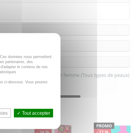
. Ces données nous permettent
des partenaires, des
 d'adapter le contenu de nos
atistiques
Parfum, Eau de toilette pour femme (Tous types de peaux)
es ci-dessous. Vous pourrez
kies
Tout accepter
PROMO
PROMO
- 24 %
- 17 %