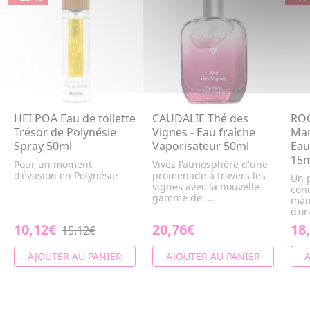
HEI POA Eau de toilette
CAUDALIE Thé des
ROG
Trésor de Polynésie
Vignes - Eau fraîche
Man
Spray 50ml
Vaporisateur 50ml
Eau
15m
Pour un moment
Vivez l'atmosphère d'une
d'évasion en Polynésie
promenade à travers les
Un p
vignes avec la nouvelle
con
gamme de ...
mand
d'or
10,12€
20,76€
18
15,12€
AJOUTER AU PANIER
AJOUTER AU PANIER
A