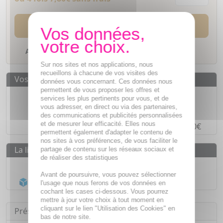
AJOUTER AU PANIER
Ajouter à mes favoris
Sur nos sites et nos applications, nous
recueillons à chacune de vos visites des
Vos avantages
données vous concernant. Ces données nous
permettent de vous proposer les offres et
Des prix
IMBATTABLES
services les plus pertinents pour vous, et de
vous adresser, en direct ou via des partenaires,
Paiement en ligne
SÉCURISÉ
des communications et publicités personnalisées
et de mesurer leur efficacité. Elles nous
Paiement en
4 fois sans frais
à partir de 30€
permettent également d'adapter le contenu de
nos sites à vos préférences, de vous faciliter le
La livraison
partage de contenu sur les réseaux sociaux et
de réaliser des statistiques
Livraison gratuite dès
55€
Avant de poursuivre, vous pouvez sélectionner
Acheminement Chronopost
en 24h*
l'usage que nous ferons de vos données en
cochant les cases ci-dessous. Vous pourrez
mettre à jour votre choix à tout moment en
cliquant sur le lien "Utilisation des Cookies" en
Présentation
bas de notre site.