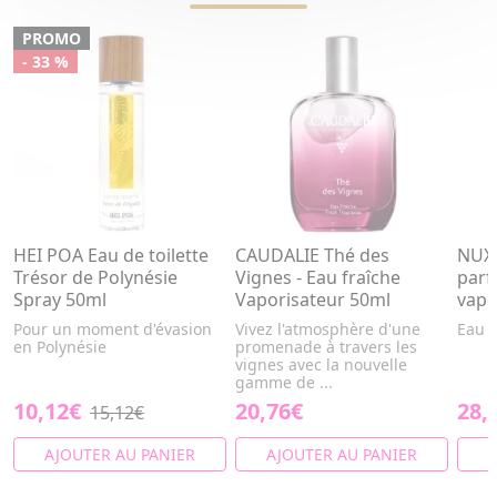
PROMO
- 33 %
HEI POA Eau de toilette
CAUDALIE Thé des
NUXE
Trésor de Polynésie
Vignes - Eau fraîche
parf
Spray 50ml
Vaporisateur 50ml
vapo
Pour un moment d'évasion
Vivez l'atmosphère d'une
Eau 
en Polynésie
promenade à travers les
vignes avec la nouvelle
gamme de ...
10,12€
20,76€
28,
15,12€
AJOUTER AU PANIER
AJOUTER AU PANIER
A