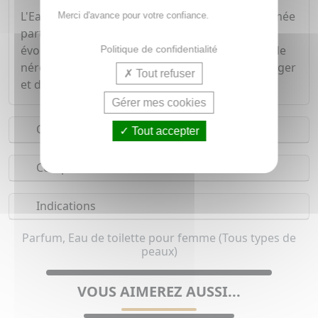
L'Eau Fraîche Thé des Vignes est une eau parfumée
Merci d'avance pour votre confiance.
particulièrement douce et sensuelle. Son sillage
évoque les notes voluptueuses de musc blanc, de
Politique de confidentialité
néroli et de gingembre, infusées de fleur d'oranger
Tout refuser
et de jasmin. L'instant si sensuel d'avant le soir,
Gérer mes cookies
Conseils d'utilisation
Tout accepter
Composition
Indications
Parfum, Eau de toilette pour femme (Tous types de
peaux)
VOUS AIMEREZ AUSSI...