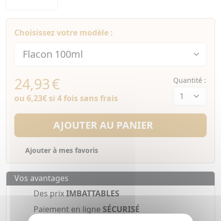
Choisissez votre modèle :
24,93
€
Quantité :
ou
6,23€
si 4 fois sans frais
AJOUTER AU PANIER
Ajouter à mes favoris
Vos avantages
Des prix
IMBATTABLES
Paiement en ligne
SÉCURISÉ