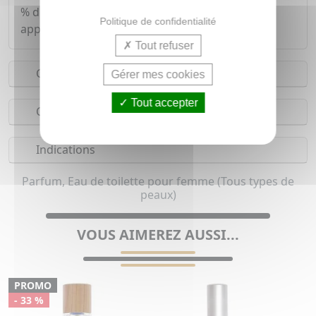
% de satisfaction immédiatement après
Politique de confidentialité
application.
Tout refuser
Conseils d'utilisation
Gérer mes cookies
Tout accepter
Composition
Indications
Parfum, Eau de toilette pour femme (Tous types de
peaux)
VOUS AIMEREZ AUSSI...
PROMO
- 33 %