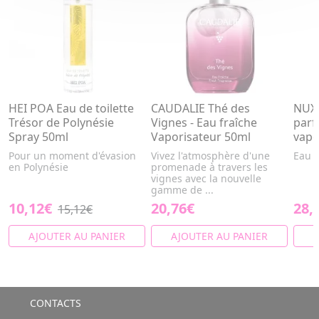
HEI POA Eau de toilette
CAUDALIE Thé des
NUXE
Trésor de Polynésie
Vignes - Eau fraîche
parf
Spray 50ml
Vaporisateur 50ml
vapo
Pour un moment d'évasion
Vivez l'atmosphère d'une
Eau 
en Polynésie
promenade à travers les
vignes avec la nouvelle
gamme de ...
10,12€
20,76€
28,
15,12€
AJOUTER AU PANIER
AJOUTER AU PANIER
A
CONTACTS