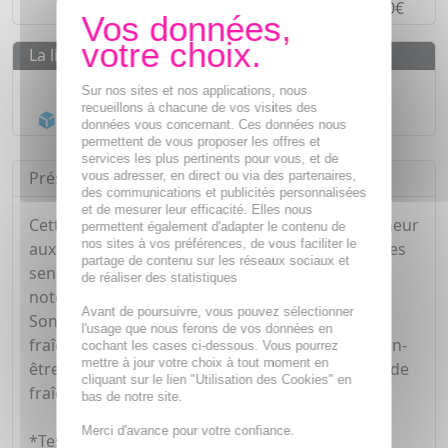
Paiement en
4 fois sans frais
à partir de 30€
La livraison
Livraison gratuite dès
55€
Sur nos sites et nos applications, nous
recueillons à chacune de vos visites des
Acheminement Chronopost
en 24h*
données vous concernant. Ces données nous
permettent de vous proposer les offres et
services les plus pertinents pour vous, et de
Présentation
vous adresser, en direct ou via des partenaires,
des communications et publicités personnalisées
et de mesurer leur efficacité. Elles nous
Cette eau parfumante, condensé de bonne humeur
permettent également d'adapter le contenu de
nos sites à vos préférences, de vous faciliter le
aux vertus vivifiantes et ressourçantes, booste les
partage de contenu sur les réseaux sociaux et
sens grâce à sa fragrance addictive mariant des
de réaliser des statistiques
notes de Rhubarbe,Thé Vert et Herbes fraîches.
Avant de poursuivre, vous pouvez sélectionner
Son sillage pétillant procure une sensation de
l'usage que nous ferons de vos données en
fraîcheur, enveloppant la peau tel un halo de bien-
cochant les cases ci-dessous. Vous pourrez
mettre à jour votre choix à tout moment en
être. 91%* des femmes ressentent la sensation de
cliquant sur le lien "Utilisation des Cookies" en
fraîcheur et trouvent leur peau douce.
bas de notre site.
Merci d'avance pour votre confiance.
*Test consommateurs – 63 volontaires.