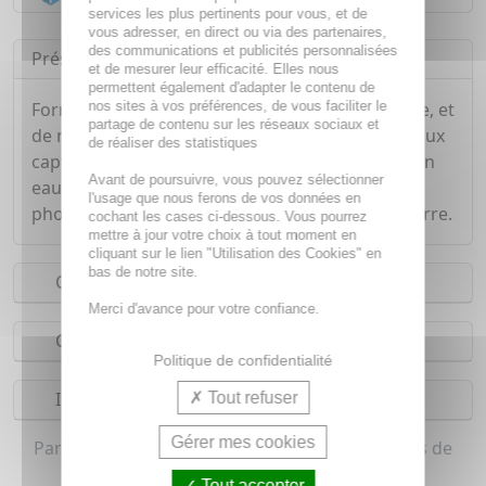
services les plus pertinents pour vous, et de
vous adresser, en direct ou via des partenaires,
des communications et publicités personnalisées
Présentation
et de mesurer leur efficacité. Elles nous
permettent également d'adapter le contenu de
nos sites à vos préférences, de vous faciliter le
Formulé aux notes de bergamote, de mandarine, et
partage de contenu sur les réseaux sociaux et
de notes de fleurs d'oranger, le parfum prodigieux
de réaliser des statistiques
capte l'essence de l'Huile Prodigieuse de Nuxe en
Avant de poursuivre, vous pouvez sélectionner
eau de parfum non photosensibilisante. Non
l'usage que nous ferons de vos données en
photosensibilisant. Conditionnement : flacon verre.
cochant les cases ci-dessous. Vous pourrez
mettre à jour votre choix à tout moment en
cliquant sur le lien "Utilisation des Cookies" en
bas de notre site.
Conseils d'utilisation
Merci d'avance pour votre confiance.
Composition
Politique de confidentialité
Indications
Tout refuser
Gérer mes cookies
Parfum, Eau de toilette pour femme (Tous types de
peaux)
Tout accepter