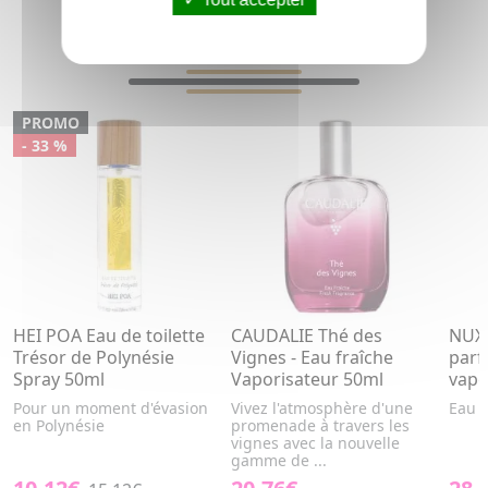
VOUS AIMEREZ AUSSI...
PROMO
- 33 %
HEI POA Eau de toilette
CAUDALIE Thé des
NUXE
Trésor de Polynésie
Vignes - Eau fraîche
parf
Spray 50ml
Vaporisateur 50ml
vapo
Pour un moment d'évasion
Vivez l'atmosphère d'une
Eau 
en Polynésie
promenade à travers les
vignes avec la nouvelle
gamme de ...