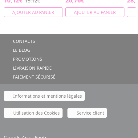
10,12€
20,76€
28,
15,12€
AJOUTER AU PANIER
AJOUTER AU PANIER
A
CONTACTS
LE BLOG
PROMOTIONS
LIVRAISON RAPIDE
PAIEMENT SÉCURISÉ
Informations et mentions légales
Utilisation des Cookies
Service client
Google Avis clients