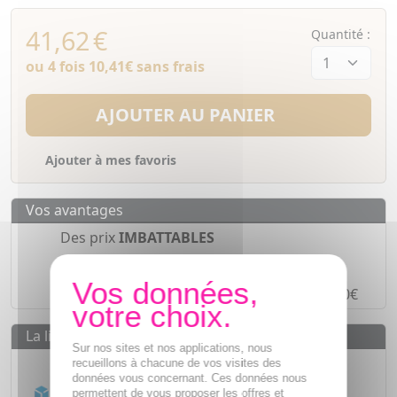
41,62
€
Quantité :
ou 4 fois
10,41€
sans frais
AJOUTER AU PANIER
Ajouter à mes favoris
Vos avantages
Des prix
IMBATTABLES
Paiement en ligne
SÉCURISÉ
Paiement en
4 fois sans frais
à partir de 30€
La livraison
Sur nos sites et nos applications, nous
Livraison gratuite dès
55€
recueillons à chacune de vos visites des
données vous concernant. Ces données nous
Acheminement Chronopost
en 24h*
permettent de vous proposer les offres et