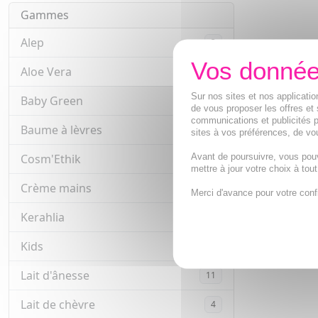
Gammes
Alep
3
Aloe Vera
12
Sur nos sites et nos applicat
Baby Green
13
de vous proposer les offres et 
communications et publicités p
Baume à lèvres
7
sites à vos préférences, de vou
Avant de poursuivre, vous pou
Cosm'Ethik
15
mettre à jour votre choix à tou
Crème mains
22
Merci d'avance pour votre conf
Kerahlia
14
Kids
3
Lait d'ânesse
11
Lait de chèvre
4