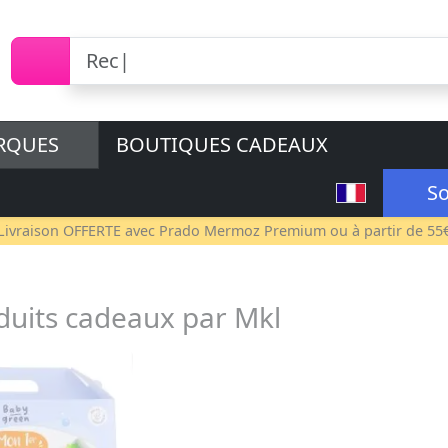
RQUES
BOUTIQUES CADEAUX
So
Livraison OFFERTE avec
Prado Mermoz Premium
ou à partir de 55
duits cadeaux par Mkl