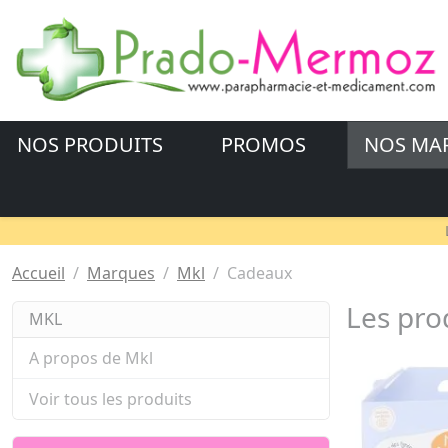
NOS PRODUITS
PROMOS
NOS MA
Accueil
Marques
Mkl
Cadeaux
Les pro
MKL
A propos de Mkl
Voir tous les produits