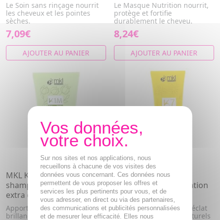
Le Soin sans rinçage nourrit
Le Masque Nutrition nourrit,
les cheveux et les pointes
protège et fortifie
sèches.
durablement le cheveu.
7,09€
8,24€
AJOUTER AU PANIER
AJOUTER AU PANIER
Sur nos sites et nos applications, nous
recueillons à chacune de vos visites des
MKL Kerahlia K1M - Après-
MKL Kerahlia K7 -
données vous concernant. Ces données nous
permettent de vous proposer les offres et
shampooing démêlant
Shampooing Illumination
services les plus pertinents pour vous, et de
extra doux Bio 150ml
Bio 250ml
vous adresser, en direct ou via des partenaires,
Apporte souplesse et
Ravive et redonner de l'éclat
des communications et publicités personnalisées
brillance aux cheveux tout en
aux cheveux blonds, naturels
et de mesurer leur efficacité. Elles nous