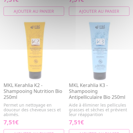
AJOUTER AU PANIER
AJOUTER AU PANIER
MKL Kerahlia K2 -
MKL Kerahlia K3 -
Shampooing Nutrition Bio
Shampooing
250ml
Antipelliculaire Bio 250ml
Permet un nettoyage en
Aide à éliminer les pellicules
douceur des cheveux secs et
grasses et sèches et prévient
abimés.
leur réapparition
7,51€
7,51€