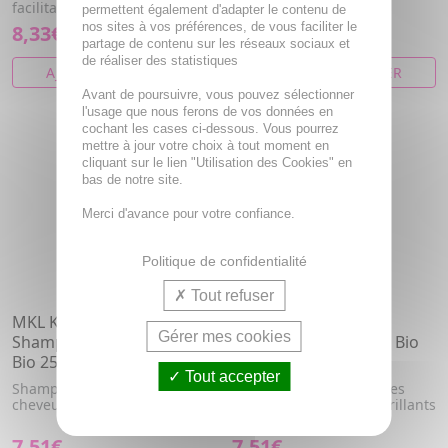
facilitant le coiffage
ou colorés.
permettent également d'adapter le contenu de
nos sites à vos préférences, de vous faciliter le
8,33€
7,51€
partage de contenu sur les réseaux sociaux et
de réaliser des statistiques
AJOUTER AU PANIER
AJOUTER AU PANIER
Avant de poursuivre, vous pouvez sélectionner
l'usage que nous ferons de vos données en
cochant les cases ci-dessous. Vous pourrez
mettre à jour votre choix à tout moment en
cliquant sur le lien "Utilisation des Cookies" en
bas de notre site.
Merci d'avance pour votre confiance.
Politique de confidentialité
Tout refuser
MKL Kerahlia K1 -
MKL Kerahlia K5 -
Gérer mes cookies
Shampooing extra doux
Shampooing Volume Bio
Bio 250ml
250ml
Tout accepter
Shampoing Doux pour un
Effet plus volumateur. Les
cheveux souple et brillant.
cheveux sont denses, brillants
et légers.
7,51€
7,51€