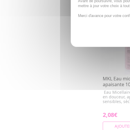
Avant de poursuivre, vous pou
mettre à jour votre choix à tou
Merci d'avance pour votre conf
MKL Eau mic
apaisante 1
Eau Micellair
en douceur, a
sensibles, sèch
2,08€
AJOUTE