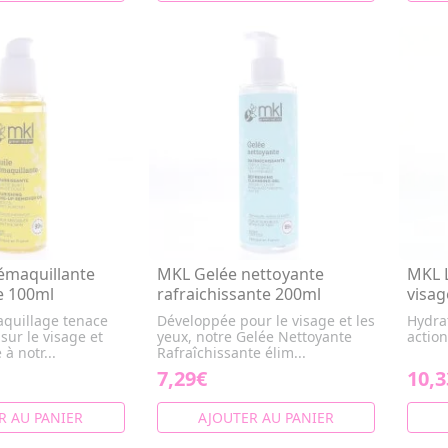
émaquillante
MKL Gelée nettoyante
MKL L
e 100ml
rafraichissante 200ml
visag
aquillage tenace
Développée pour le visage et les
Hydrat
sur le visage et
yeux, notre Gelée Nettoyante
action
à notr...
Rafraîchissante élim...
7,29€
10,3
R AU PANIER
AJOUTER AU PANIER