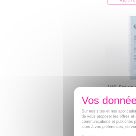
MKL Sérum 
30ml
Véritable alli
défaut, il affi
peau, resserre
Sur nos sites et nos applicat
de vous proposer les offres et 
10,42€
communications et publicités p
sites à vos préférences, de vou
AJOUTE