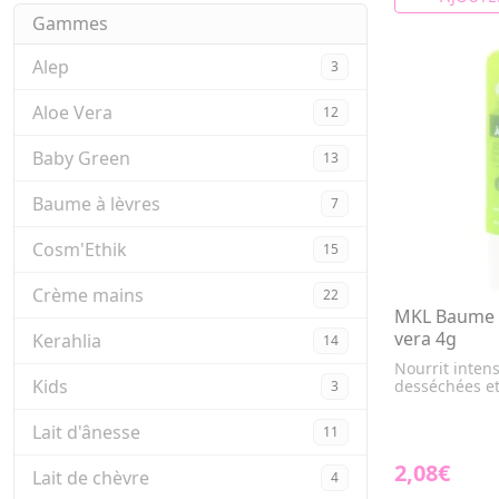
Gammes
Alep
3
Aloe Vera
12
Baby Green
13
Baume à lèvres
7
Cosm'Ethik
15
Crème mains
22
MKL Baume à
vera 4g
Kerahlia
14
Nourrit inten
Kids
desséchées e
3
Lait d'ânesse
11
2,08€
Lait de chèvre
4