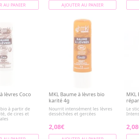
R AU PANIER
AJOUTER AU PANIER
 lèvres Coco
MKL Baume à lèvres bio
MKL B
karité 4g
répar
bio à partir de
Nourrit intensément les lèvres
Le sti
té, de cires et
desséchées et gercées
Inten
tales
2,08€
2,08
R AU PANIER
AJOUTER AU PANIER