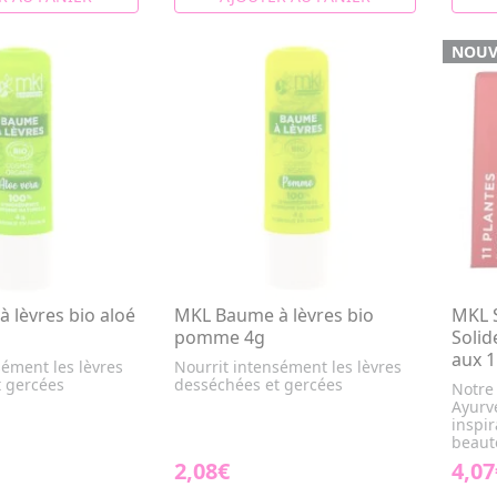
NOUV
 lèvres bio aloé
MKL Baume à lèvres bio
MKL 
pomme 4g
Solid
aux 1
sément les lèvres
Nourrit intensément les lèvres
t gercées
desséchées et gercées
Notre
Ayurv
inspir
beauté
2,08€
4,07