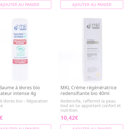
AJOUTER AU PANIER
AJOUTER AU PANIER
aume à lèvres bio
MKL Crème régénératrice
ateur intense 4g
redensifiante bio 40ml
ck lèvres bio – Réparation
Redensifie, raffermit la peau
se
tout en lui apportant confort et
nutrition.
€
10,42€
AJOUTER AU PANIER
AJOUTER AU PANIER