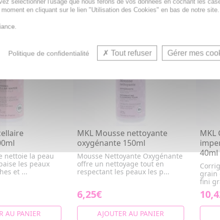
vez sélectionner l'usage que nous ferons de vos données en cochant les cas
t moment en cliquant sur le lien "Utilisation des Cookies" en bas de notre site.
iance.
Tout refuser
Gérer mes coo
Politique de confidentialité
ellaire
MKL Mousse nettoyante
MKL 
00ml
oxygénante 150ml
imper
40ml
e nettoie la peau
Mousse Nettoyante Oxygénante
paise les peaux
offre un nettoyage tout en
Corrig
es et ...
respectant les peaux les p...
grain
fini g
6,25€
10,4
R AU PANIER
AJOUTER AU PANIER