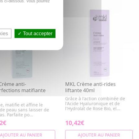
es ci-dessous. Vous pourrez
kies
Tout accepter
Crème anti-
MKL Crème anti-rides
fections matifiante
liftante 40ml
Grâce à l'action combinée de
l'Acide Hyaluronique et de
e, matifie et affine le
l'Hydrolat de Rose Bio, el...
 de peau sans laisser de
ras. Parfaite po...
2€
10,42€
AJOUTER AU PANIER
AJOUTER AU PANIER