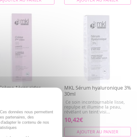
Crème 1ères rides
MKL Sérum hyaluronique 3%
nte 40ml
30ml
ydrate, lisse la peau et
Ce soin incontournable lisse,
e visiblement les
repulpe et illumine la peau,
res rides pour un tei...
révélant un teint visi...
. Ces données nous permettent
des partenaires, des
2€
10,42€
 d'adapter le contenu de nos
atistiques
AJOUTER AU PANIER
AJOUTER AU PANIER