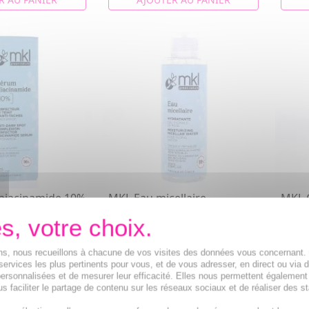
niacinamide 10%
MKL Eau micellaire
MKL 
hydratante 100ml
lissa
é d'une peau zéro
Notre Eau Micellaire nettoie,
Elle h
ne le grain de
préserve l'hydratation de la
atténu
 les p...
peau et apporte une sen...
premiè
ions, nous recueillons à chacune de vos visites des données vous concernant
services les plus pertinents pour vous, et de vous adresser, en direct ou via 
2,08€
10,4
ersonnalisées et de mesurer leur efficacité. Elles nous permettent également
s faciliter le partage de contenu sur les réseaux sociaux et de réaliser des st
R AU PANIER
AJOUTER AU PANIER