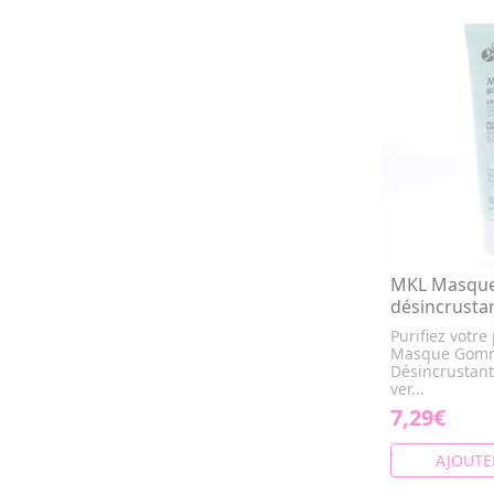
MKL Masqu
désincrusta
Purifiez votre
Masque Gom
Désincrustant.
ver...
7,29€
AJOUTE