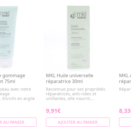
e gommage
MKL Huile universelle
MKL A
nt 75ml
réparatrice 30ml
répar
 peau avec notre
Reconnue pour ses propriétés
Répar
mage
réparatrices, anti-rides et
 Enrichi en argile
unifiantes, elle nourrit,...
9,91€
8,33
R AU PANIER
AJOUTER AU PANIER