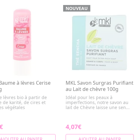
NOUVEAU
aume à lèvres Cerise
MKL Savon Surgras Purifiant
g
au Lait de chèvre 100g
lèvres bio à partir de
Idéal pour les peaux à
 de karité, de cires et
imperfections, notre savon au
les végétales
lait de Chèvre laisse une sen...
€
4,07€
AJOUTER AU PANIER
AJOUTER AU PANIER