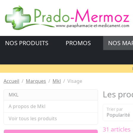
NOS PRODUITS
PROMOS
NOS MA
Accueil
Marques
Mkl
Visage
Les pro
MKL
A propos de Mkl
Trier par
Voir tous les produits
31 articles