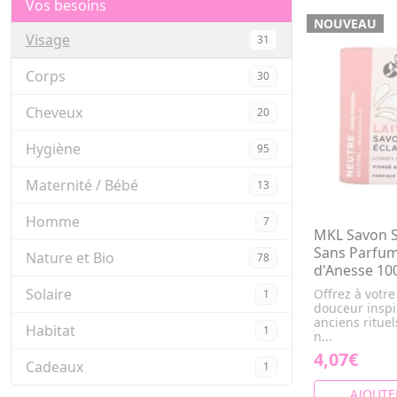
Vos besoins
NOUVEAU
Visage
31
Corps
30
Cheveux
20
Hygiène
95
Maternité / Bébé
13
Homme
7
MKL Savon S
Sans Parfum
Nature et Bio
78
d'Anesse 10
Solaire
Offrez à votr
1
douceur inspi
anciens ritue
Habitat
1
n...
4,07€
Cadeaux
1
AJOUTE