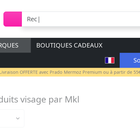
RQUES
BOUTIQUES CADEAUX
So
Livraison OFFERTE avec
Prado Mermoz Premium
ou à partir de 55
duits visage par Mkl