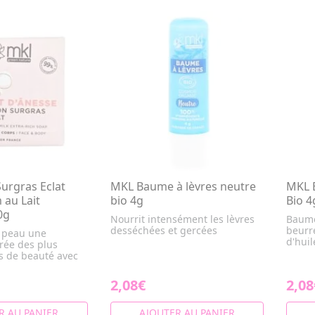
urgras Eclat
MKL Baume à lèvres neutre
MKL B
 au Lait
bio 4g
Bio 4
0g
Nourrit intensément les lèvres
Baume 
desséchées et gercées
beurre
e peau une
d'hui
rée des plus
ls de beauté avec
2,08€
2,08
R AU PANIER
AJOUTER AU PANIER