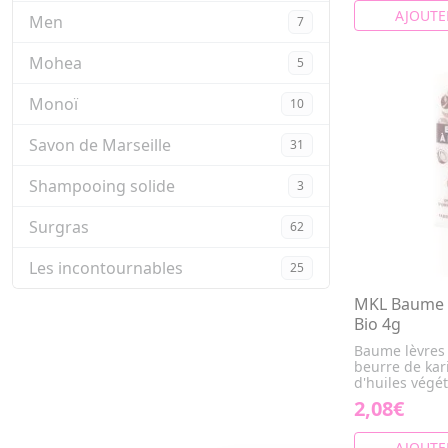
AJOUTE
Men
7
Mohea
5
Monoï
10
Savon de Marseille
31
Shampooing solide
3
Surgras
62
Les incontournables
25
MKL Baume à
Bio 4g
Baume lèvres 
beurre de kari
d'huiles végé
2,08€
AJOUTE