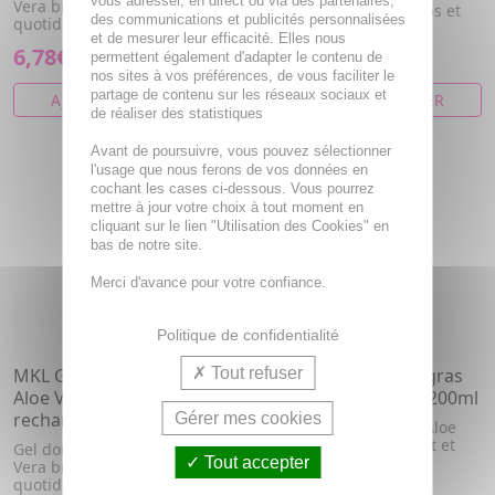
vous adresser, en direct ou via des partenaires,
Vera bio usage fréquent et
Gel douche visage, corps et
des communications et publicités personnalisées
quotidien.
cheveux à l'aloe véra
et de mesurer leur efficacité. Elles nous
6,78€
2,87€
permettent également d'adapter le contenu de
nos sites à vos préférences, de vous faciliter le
partage de contenu sur les réseaux sociaux et
AJOUTER AU PANIER
AJOUTER AU PANIER
de réaliser des statistiques
Avant de poursuivre, vous pouvez sélectionner
l'usage que nous ferons de vos données en
cochant les cases ci-dessous. Vous pourrez
mettre à jour votre choix à tout moment en
cliquant sur le lien "Utilisation des Cookies" en
bas de notre site.
Merci d'avance pour votre confiance.
Politique de confidentialité
MKL Gel douche Surgras
Tout refuser
MKL Gel douche Surgras
Aloe Vera Bio eco-
Aloe Vera Bio flacon 200ml
recharge 900ml
Gérer mes cookies
Gel douche enrichi en Aloe
Vera bio usage fréquent et
Gel douche enrichi en Aloe
quotidien.
Tout accepter
Vera bio usage fréquent et
quotidien.