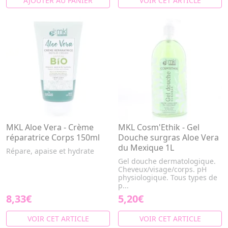
AJOUTER AU PANIER
VOIR CET ARTICLE
MKL Aloe Vera - Crème
MKL Cosm'Ethik - Gel
réparatrice Corps 150ml
Douche surgras Aloe Vera
du Mexique 1L
Répare, apaise et hydrate
Gel douche dermatologique.
Cheveux/visage/corps. pH
physiologique. Tous types de
p...
8,33€
5,20€
VOIR CET ARTICLE
VOIR CET ARTICLE