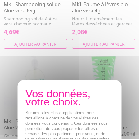
MKL Shampooing solide
MKL Baume à lèvres bio
Aloe vera 65g
aloé vera 4g
Shampooing solide à Aloe
Nourrit intensément les
vera cheveux normaux
lèvres desséchées et gercées
4,69€
2,08€
AJOUTER AU PANIER
AJOUTER AU PANIER
Sur nos sites et nos applications, nous
recueillons à chacune de vos visites des
MKL Gel douche Surgras
MKL Cosm'Ethik Gel
données vous concernant. Ces données nous
Aloe Vera Bio flacon 1l
Douche surgras à l'aloe
permettent de vous proposer les offres et
vera bio du Mexique 200ml
services les plus pertinents pour vous, et de
Gel douche enrichi en Aloe