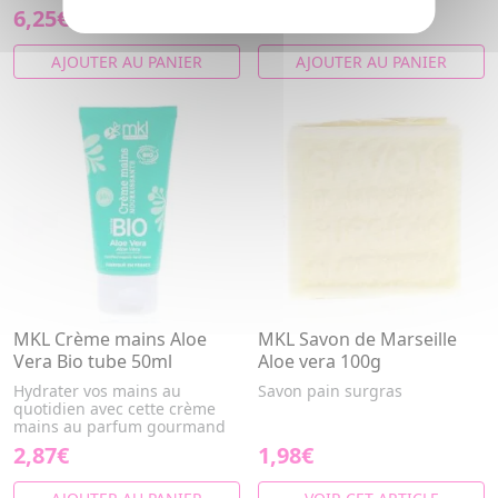
6,25€
3,02€
AJOUTER AU PANIER
AJOUTER AU PANIER
MKL Crème mains Aloe
MKL Savon de Marseille
Vera Bio tube 50ml
Aloe vera 100g
Hydrater vos mains au
Savon pain surgras
quotidien avec cette crème
mains au parfum gourmand
2,87€
1,98€