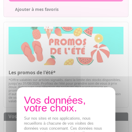
Ajouter à mes favoris
Les promos de l'été*
*Offre valables sur articles signalés, dans la limite des stocks disponibles,
jusqu'au 31/08/2026. Profitez de l'été pour prendre soin de vous à prix
doux. Retrouvez une sélection de produits de parapharmacie en
promotion : soins solaires, hydratation, bien-être, hygiène et bien
d'autres essentiels du quotidien. C'est le moment idéal pour faire le plein
de vos produits préférés tout en réalisant de belles économies. Offre
valable dans la limite des stocks disponibles.
Voir la sélection
Vos avantages
Sur nos sites et nos applications, nous
recueillons à chacune de vos visites des
Des prix
IMBATTABLES
données vous concernant. Ces données nous