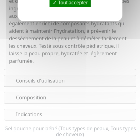
et des nourrissons. En effet, il est formulé avec des
Tout accepter
ingrédients qui sont adaptés à la peau fragile et
aux cheveux délicats de bébé. Ce gel doux est
également enrichi de composants hydratants qui
aident à maintenir l'hydratation, à prévenir le
dessèchement de la peau et à démêler facilement
les cheveux. Testé sous contrôle pédiatrique, il
laisse la peau propre, hydratée et légèrement
parfumée.
Conseils d'utilisation
Composition
Indications
Gel douche pour bébé (Tous types de peaux, Tous types
de cheveux)