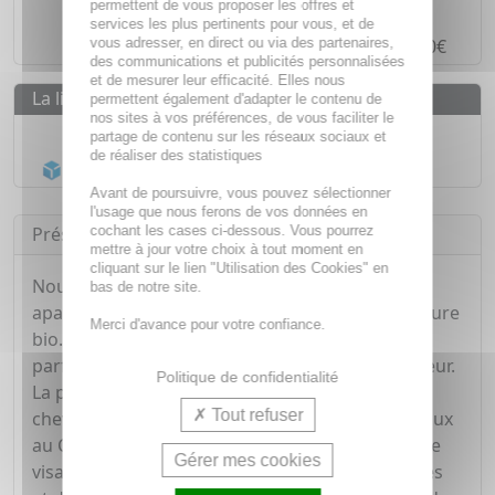
permettent de vous proposer les offres et
Paiement en ligne
SÉCURISÉ
services les plus pertinents pour vous, et de
vous adresser, en direct ou via des partenaires,
Paiement en
4 fois sans frais
à partir de 30€
des communications et publicités personnalisées
et de mesurer leur efficacité. Elles nous
La livraison
permettent également d'adapter le contenu de
nos sites à vos préférences, de vous faciliter le
Livraison gratuite dès
55€
partage de contenu sur les réseaux sociaux et
de réaliser des statistiques
Acheminement Chronopost
en 24h*
Avant de poursuivre, vous pouvez sélectionner
l'usage que nous ferons de vos données en
cochant les cases ci-dessous. Vous pourrez
Présentation
mettre à jour votre choix à tout moment en
cliquant sur le lien "Utilisation des Cookies" en
Nouvelle formule biodégradable : au Calendula
bas de notre site.
apaisant obtenu à partir de fleurs issues de culture
Merci d'avance pour votre confiance.
bio. Riche en agents hydratants, sa formule au
parfum tendre et relaxant nettoie tout en douceur.
Politique de confidentialité
La peau est protégée du dessèchement et les
Tout refuser
cheveux sont faciles à démêler. Le Gel Lavant Doux
au Calendula permet de nettoyer délicatement le
Gérer mes cookies
visage, le corps, le siège et les cheveux des bébés