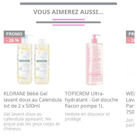
VOUS AIMEREZ AUSSI...
PROMO
PR
- 26 %
- 20
KLORANE Bébé Gel
TOPICREM Ultra-
WELE
lavant doux au Calendula
hydratant - Gel douche
Lava
lot de 2 x 500ml
flacon pompe 1L
Parf
750
Gel lavant doux au
Nettoie en douceur et
calendula apaisant. Ne
protège
2en1 
pique pas les yeux corps et
parf
cheveux.