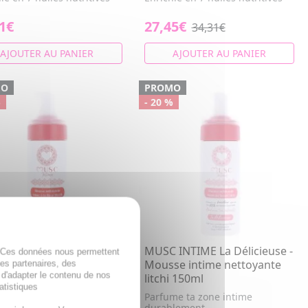
1€
27,45€
34,31€
AJOUTER AU PANIER
AJOUTER AU PANIER
MO
PROMO
%
- 20 %
 INTIME L'Envoutante -
MUSC INTIME La Délicieuse -
. Ces données nous permettent
se intime nettoyante
Mousse intime nettoyante
des partenaires, des
 d'adapter le contenu de nos
 mystik 150ml
litchi 150ml
atistiques
xture onctueuse procure
Parfume ta zone intime
ensation de fraîcheur
durablement