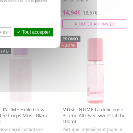
es ci-dessous. Vous pourrez
tanée et parfume dél...
4€
14,94€
18,67€
18,67€
AJOUTER AU PANIER
AJOUTER AU PANIER
kies
Tout accepter
MO
PROMO
%
- 20 %
EAU
 INTIME Huile Glow
MUSC INTIME La délicieuse -
etée Corps Musc Blanc
Brume All Over Sweet Litchi
l
100ml
 glow nacré instantané
Parfume intensément toute la