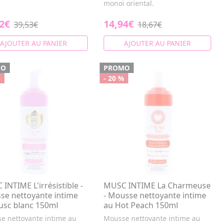
monoï oriental.
2€
14,94€
39,53€
18,67€
AJOUTER AU PANIER
AJOUTER AU PANIER
MO
PROMO
%
- 20 %
INTIME L'irrésistible -
MUSC INTIME La Charmeuse
se nettoyante intime
- Mousse nettoyante intime
usc blanc 150ml
au Hot Peach 150ml
e nettoyante intime au
Mousse nettoyante intime au