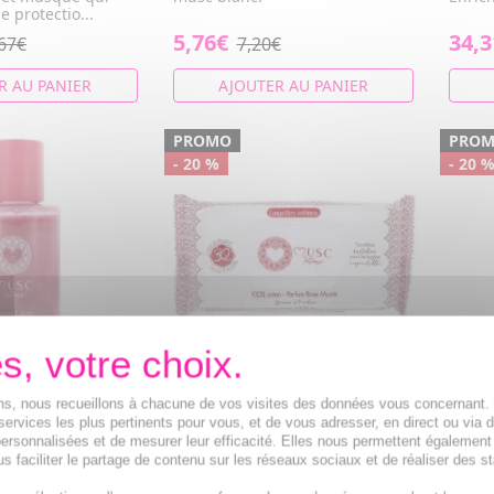
 protectio...
5,76€
34,3
67€
7,20€
R AU PANIER
AJOUTER AU PANIER
PROMO
PRO
- 20 %
- 20 
E Huile Glow
MUSC INTIME L'Envoutante -
MUSC
ions, nous recueillons à chacune de vos visites des données vous concernant
rps Sweet Litchi
Lingettes intimes parfum
Mous
services les plus pertinents pour vous, et de vous adresser, en direct ou via 
ersonnalisées et de mesurer leur efficacité. Elles nous permettent également
Rose Mystik x30
Rose
s faciliter le partage de contenu sur les réseaux sociaux et de réaliser des st
cré instantané
Lingettes intimes 100% coton et
Sa te
huiles nutritives
parfum Rose Mystik.
une s