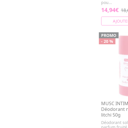
pou...
14,94€
18,
AJOUTE
PROMO
- 20 %
MUSC INTIME
Déodorant n
litchi 50g
Déodorant sol
parfum fruité