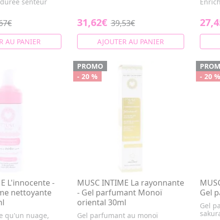
 durée senteur
Enrich
31,62€
27,4
67€
39,53€
R AU PANIER
AJOUTER AU PANIER
PROMO
PRO
- 20 %
- 20 
 L'innocente -
MUSC INTIME La rayonnante
MUSC 
me nettoyante
- Gel parfumant Monoï
Gel 
ml
oriental 30ml
Gel p
sakur
e qu'un nuage,
Gel parfumant au monoï