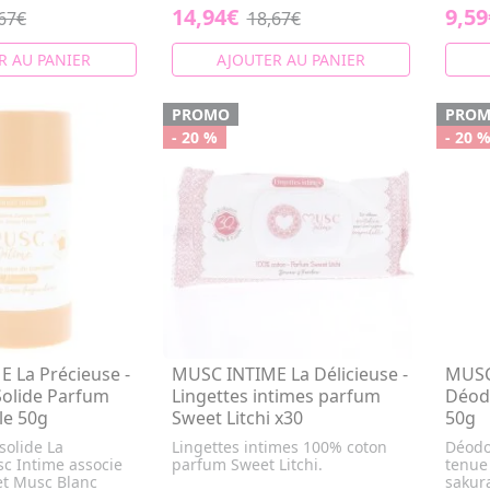
14,94€
9,59
67€
18,67€
R AU PANIER
AJOUTER AU PANIER
PROMO
PRO
- 20 %
- 20 
 La Précieuse -
MUSC INTIME La Délicieuse -
MUSC
olide Parfum
Lingettes intimes parfum
Déod
le 50g
Sweet Litchi x30
50g
solide La
Lingettes intimes 100% coton
Déodor
c Intime associe
parfum Sweet Litchi.
tenue
et Musc Blanc
sakur