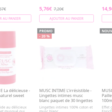
5,76€
14,9
67€
7,20€
R AU PANIER
AJOUTER AU PANIER
PROMO
NOUV
- 20 %
 La délicieuse -
MUSC INTIME L'irrésistible -
MUSC
aturel sweet
Lingettes intimes musc
Paill
blanc paquet de 30 lingettes
100m
ide au délicieux
Lingettes intimes 100% coton et
Effet
 et musqué qui
musc blanc.
Enrich