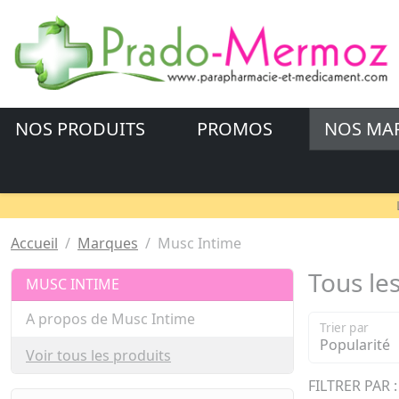
NOS PRODUITS
PROMOS
NOS MA
Accueil
Marques
Musc Intime
Tous le
MUSC INTIME
A propos de Musc Intime
Trier par
Voir tous les produits
FILTRER PAR :