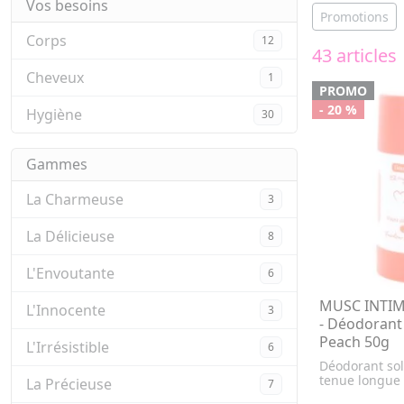
Vos besoins
Promotions
Corps
12
43 articles
Cheveux
1
PROMO
- 20 %
Hygiène
30
Gammes
La Charmeuse
3
La Délicieuse
8
L'Envoutante
6
MUSC INTIM
L'Innocente
3
- Déodorant
Peach 50g
L'Irrésistible
6
Déodorant sol
tenue longue
La Précieuse
7