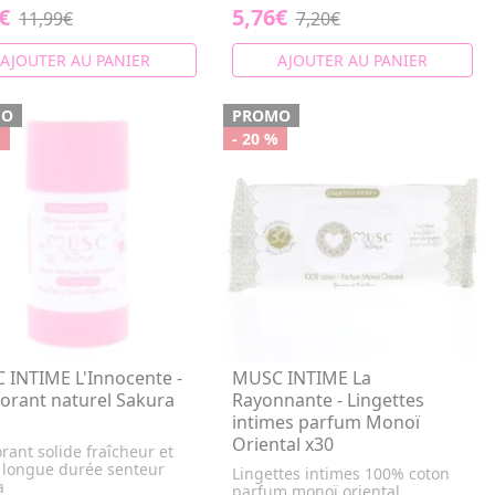
€
5,76€
11,99€
7,20€
AJOUTER AU PANIER
AJOUTER AU PANIER
MO
PROMO
%
- 20 %
 INTIME L'Innocente -
MUSC INTIME La
orant naturel Sakura
Rayonnante - Lingettes
intimes parfum Monoï
Oriental x30
ant solide fraîcheur et
 longue durée senteur
Lingettes intimes 100% coton
a
parfum monoï oriental.