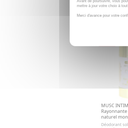
Avant de poursuivre, vous pou
mettre à jour votre choix à tou
27,45€
34,
Merci d'avance pour votre conf
AJOUTE
PROMO
- 20 %
MUSC INTIM
Rayonnante 
naturel mono
Déodorant sol