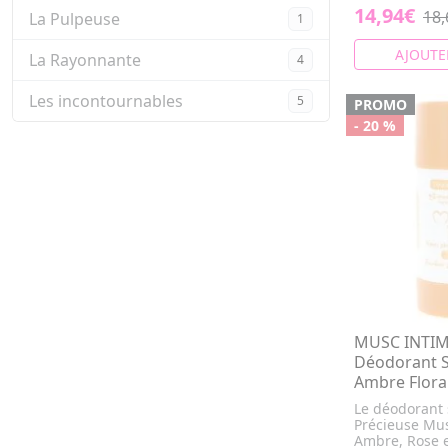
14,94€
18,
La Pulpeuse
1
AJOUTE
La Rayonnante
4
Les incontournables
5
PROMO
- 20 %
MUSC INTIME
Déodorant S
Ambre Flora
Le déodorant 
Précieuse Mus
Ambre, Rose 