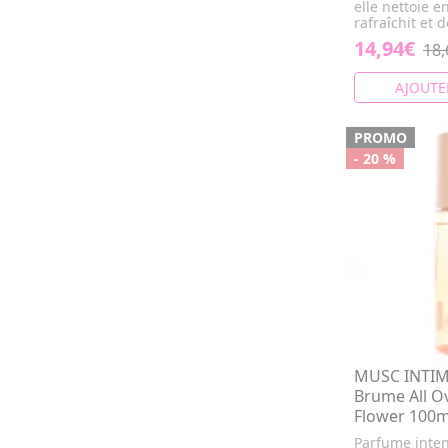
elle nettoie e
rafraîchit et 
14,94€
18,
AJOUTE
PROMO
- 20 %
MUSC INTIME
Brume All O
Flower 100m
Parfume inten