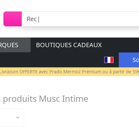
RQUES
BOUTIQUES CADEAUX
So
Livraison OFFERTE avec
Prado Mermoz Premium
ou à partir de 55
s produits Musc Intime