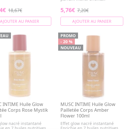
4€
5,76€
18,67€
7,20€
AJOUTER AU PANIER
AJOUTER AU PANIER
EAU
PROMO
- 20 %
NOUVEAU
 INTIME Huile Glow
MUSC INTIME Huile Glow
etée Corps Rose Mystik
Pailletée Corps Amber
l
Flower 100ml
 glow nacré instantané
Effet glow nacré instantané
ie en 7 huiles nutritives
Enrichie en 7 huiles nutritives