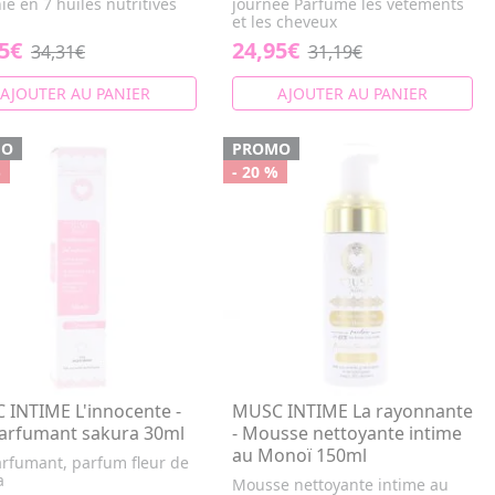
ie en 7 huiles nutritives
journée Parfume les vêtements
et les cheveux
5€
24,95€
34,31€
31,19€
AJOUTER AU PANIER
AJOUTER AU PANIER
MO
PROMO
%
- 20 %
INTIME L'innocente -
MUSC INTIME La rayonnante
parfumant sakura 30ml
- Mousse nettoyante intime
au Monoï 150ml
arfumant, parfum fleur de
a
Mousse nettoyante intime au