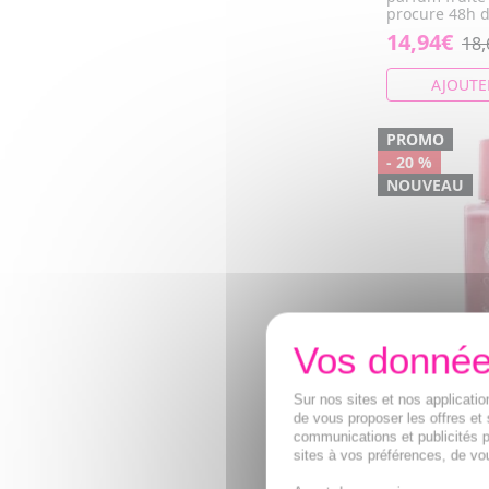
procure 48h de
14,94€
18,
AJOUTE
PROMO
- 20 %
NOUVEAU
MUSC INTIM
Sur nos sites et nos applicat
Pailletée Co
de vous proposer les offres et 
communications et publicités p
100ml
sites à vos préférences, de vou
Effet glow na
Enrichie en 7 