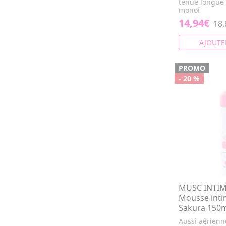
tenue longue
monoï
14,94€
18,
AJOUTE
PROMO
- 20 %
MUSC INTIME
Mousse inti
Sakura 150
Aussi aérienn