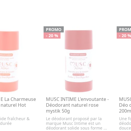
PROMO
PRO
- 20 %
- 20 
E La Charmeuse
MUSC INTIME L'envoutante -
MUSC 
 naturel Hot
Déodorant naturel rose
Déo d
mystik 50g
200m
ide fraîcheur &
Le déodorant proposé par la
Une f
 durée
marque Musc Intime est un
déodo
déodorant solide sous forme ...
douceu