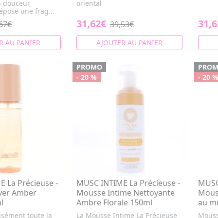
n douceur,
oriental
dépose une frag...
31,62€
31,6
67€
39,53€
R AU PANIER
AJOUTER AU PANIER
PROMO
PRO
- 20 %
- 20 
 La Précieuse -
MUSC INTIME La Précieuse -
MUSC 
ver Amber
Mousse Intime Nettoyante
Mous
l
Ambre Florale 150ml
au m
sément toute la
La Mousse Intime La Précieuse
Mouss