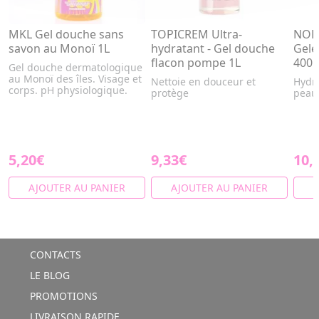
MKL Gel douche sans
TOPICREM Ultra-
NORE
savon au Monoï 1L
hydratant - Gel douche
Gelé
flacon pompe 1L
400
Gel douche dermatologique
au Monoï des îles. Visage et
Nettoie en douceur et
Hydra
corps. pH physiologique.
protège
peaux
5,20€
9,33€
10,
AJOUTER AU PANIER
AJOUTER AU PANIER
A
CONTACTS
LE BLOG
PROMOTIONS
LIVRAISON RAPIDE