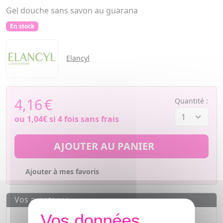
Gel douche sans savon au guarana
En stock
Elancyl
4,16
€
Quantité :
ou
1,04€
si 4 fois sans frais
AJOUTER AU PANIER
Ajouter à mes favoris
Vos avantages
Des prix
IMBATTABLES