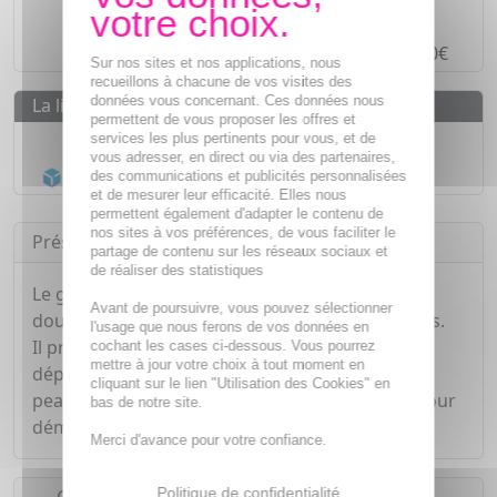
Paiement en ligne
SÉCURISÉ
Paiement en
4 fois sans frais
à partir de 30€
Sur nos sites et nos applications, nous
recueillons à chacune de vos visites des
données vous concernant. Ces données nous
La livraison
permettent de vous proposer les offres et
Livraison gratuite dès
55€
services les plus pertinents pour vous, et de
vous adresser, en direct ou via des partenaires,
Acheminement Chronopost
en 24h*
des communications et publicités personnalisées
et de mesurer leur efficacité. Elles nous
permettent également d'adapter le contenu de
nos sites à vos préférences, de vous faciliter le
Présentation
partage de contenu sur les réseaux sociaux et
de réaliser des statistiques
Le gel douche My Coach Happy You nettoie en
Avant de poursuivre, vous pouvez sélectionner
douche en douceur les peaux normales à sèches.
l'usage que nous ferons de vos données en
Il procure une sensation de fraîcheur intense et
cochant les cases ci-dessous. Vous pourrez
mettre à jour votre choix à tout moment en
dépose un voile aromatique tonique sur votre
cliquant sur le lien "Utilisation des Cookies" en
peau. Il apporte un éveille immédiat des sens pour
bas de notre site.
démarrer la journée du bon pied.
Merci d'avance pour votre confiance.
Politique de confidentialité