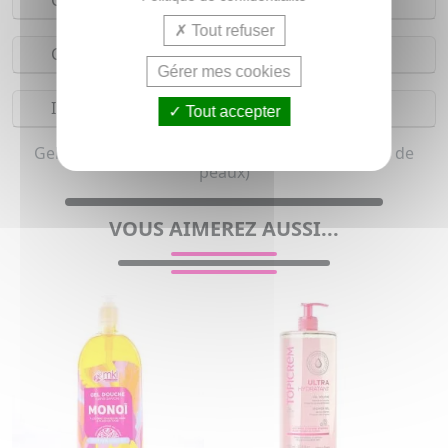
Conseils d'utilisation
Tout refuser
Composition
Gérer mes cookies
Indications
Tout accepter
Gel douche pour homme et femme (Tous types de
peaux)
VOUS AIMEREZ AUSSI...