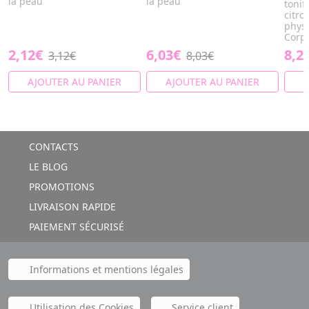
la peau
la peau
tonif
citro
physi
Corps
2,12€
6,03€
8,2
3,12€
8,03€
AJOUTER AU PANIER
AJOUTER AU PANIER
A
CONTACTS
LE BLOG
PROMOTIONS
LIVRAISON RAPIDE
PAIEMENT SÉCURISÉ
Informations et mentions légales
Utilisation des Cookies
Service client