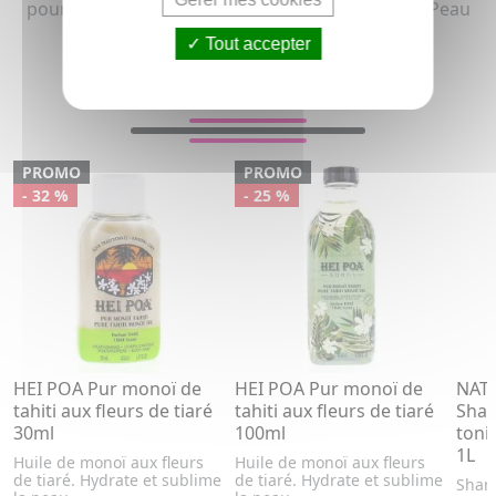
pour homme et femme (Tous types de peaux et Peau
sensible, peau à rougeur, Cuir chevelu irrité)
Tout accepter
VOUS AIMEREZ AUSSI...
PROMO
PROMO
- 32 %
- 25 %
HEI POA Pur monoï de
HEI POA Pur monoï de
NAT
tahiti aux fleurs de tiaré
tahiti aux fleurs de tiaré
Sha
30ml
100ml
toni
1L
Huile de monoï aux fleurs
Huile de monoï aux fleurs
de tiaré. Hydrate et sublime
de tiaré. Hydrate et sublime
Sham