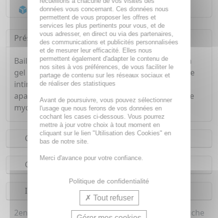
recueillons à chacune de vos visites des
Acheminement Chronopost
en 24h*
données vous concernant. Ces données nous
permettent de vous proposer les offres et
services les plus pertinents pour vous, et de
vous adresser, en direct ou via des partenaires,
Présentation
des communications et publicités personnalisées
et de mesurer leur efficacité. Elles nous
permettent également d'adapter le contenu de
Bailleul-Biorga Mycogel Gel Lavant 150 ml est un
nos sites à vos préférences, de vous faciliter le
gel lavant pour le corps, le cuir chevelu et la zone
partage de contenu sur les réseaux sociaux et
intime. À base de ciclopirox olamine, il nettoie,
de réaliser des statistiques
apaise et protège les peaux sensibles à tendance
Avant de poursuivre, vous pouvez sélectionner
mycosique.
l'usage que nous ferons de vos données en
cochant les cases ci-dessous. Vous pourrez
mettre à jour votre choix à tout moment en
cliquant sur le lien "Utilisation des Cookies" en
Conseils d'utilisation
bas de notre site.
Merci d'avance pour votre confiance.
Composition
Politique de confidentialité
Indications
Tout refuser
2en1 Cheveux et corps, Soin mycoses et Gel douche
Gérer mes cookies