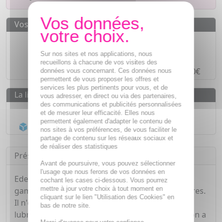
Vos avantages
Des prix
IMBATTABLES
Sur nos sites et nos applications, nous
Paiement en ligne
SÉCURISÉ
recueillons à chacune de vos visites des
Paiement en
4 fois sans frais
à partir de 30€
données vous concernant. Ces données nous
permettent de vous proposer les offres et
services les plus pertinents pour vous, et de
La livraison
vous adresser, en direct ou via des partenaires,
des communications et publicités personnalisées
Livraison gratuite dès
55€
et de mesurer leur efficacité. Elles nous
permettent également d'adapter le contenu de
Acheminement Chronopost
en 24h*
nos sites à vos préférences, de vous faciliter le
partage de contenu sur les réseaux sociaux et
de réaliser des statistiques
Présentation
Avant de poursuivre, vous pouvez sélectionner
l'usage que nous ferons de vos données en
Eden Gen Extra-fin c'est le modèle alpha de la
cochant les cases ci-dessous. Vous pourrez
mettre à jour votre choix à tout moment en
gamme Eden Gen : celui qui inspira tous les autres.
cliquant sur le lien "Utilisation des Cookies" en
Il n'est pas seulement fin, il est Extra-fin et Extra
bas de notre site.
lubrifié. Confortable avec sa forme droite (oui, on a