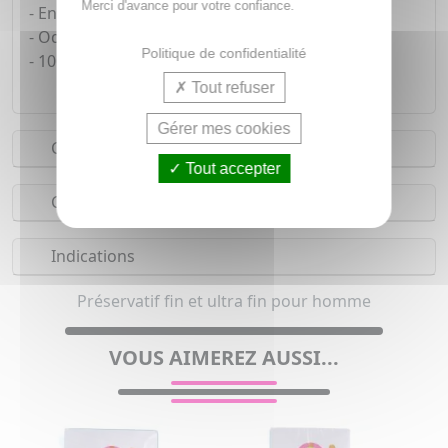
Merci d'avance pour votre confiance.
- En latex de caoutchouc naturel.
- Odeur agréable.
Politique de confidentialité
- 100% testés électroniquement.
Tout refuser
Gérer mes cookies
Conseils d'utilisation
Tout accepter
Composition
Indications
Préservatif fin et ultra fin pour homme
VOUS AIMEREZ AUSSI...