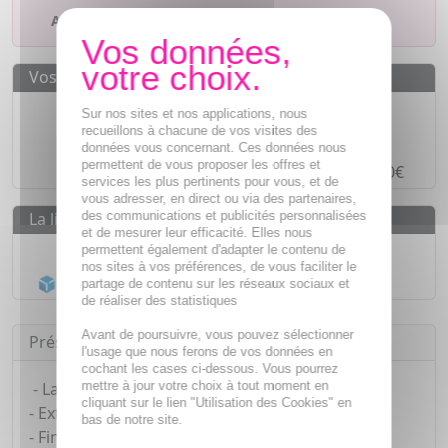
Ajouter à mes favoris
Vos avantages
Des prix
IMBATTABLES
Sur nos sites et nos applications, nous
recueillons à chacune de vos visites des
Paiement en ligne
SÉCURISÉ
données vous concernant. Ces données nous
permettent de vous proposer les offres et
Paiement en
4 fois sans frais
à partir de 30€
services les plus pertinents pour vous, et de
vous adresser, en direct ou via des partenaires,
des communications et publicités personnalisées
La livraison
et de mesurer leur efficacité. Elles nous
Livraison gratuite dès
55€
permettent également d'adapter le contenu de
nos sites à vos préférences, de vous faciliter le
Acheminement Chronopost
en 24h*
partage de contenu sur les réseaux sociaux et
de réaliser des statistiques
Avant de poursuivre, vous pouvez sélectionner
Présentation
l'usage que nous ferons de vos données en
cochant les cases ci-dessous. Vous pourrez
mettre à jour votre choix à tout moment en
- Largeur standard 56 mm.
cliquant sur le lien "Utilisation des Cookies" en
- Extra lubrifié, à base de silicone.
bas de notre site.
- Fin.