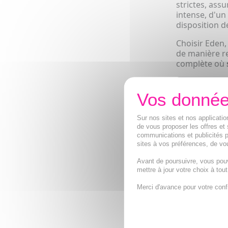
strictes, ass
intense, d'un
disposition de
Choisir Eden,
de manière r
complète où
NOUVEA
Sur nos sites et nos applicat
de vous proposer les offres et 
communications et publicités p
sites à vos préférences, de vou
Avant de poursuivre, vous pou
mettre à jour votre choix à tou
Merci d'avance pour votre conf
EDEN Préserv
Masculins T