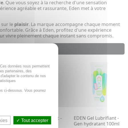
le
. Que vous soyez à la recherche d'une sensation
rience agréable et rassurante, Eden met à votre
 sur le
plaisir
. La marque accompagne chaque moment
confortable. Grâce à Eden, profitez d'une expérience
ur vivre pleinement chaque instant sans compromis.
. Ces données nous permettent
des partenaires, des
 d'adapter le contenu de nos
atistiques
es ci-dessous. Vous pourrez
t -
EDEN Gel Lubrifiant -
EDEN Gel Lubrifiant -
kies
Tout accepter
ml
Gen naturel 30ml
Gen hydratant 100ml