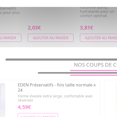
Le classic not so classic
EDEN : Lubrification
naturelle &amp;
éservatifs
hydratante pour un
és pour plus
confort optimal.
.
2,03€
3,81€
U PANIER
AJOUTER AU PANIER
AJOUTER AU PANI
NOS COUPS DE 
EDEN Préservatifs - fins taille normale x
24
Forme évasée extra large, confortable avec
réservoir
4,59€