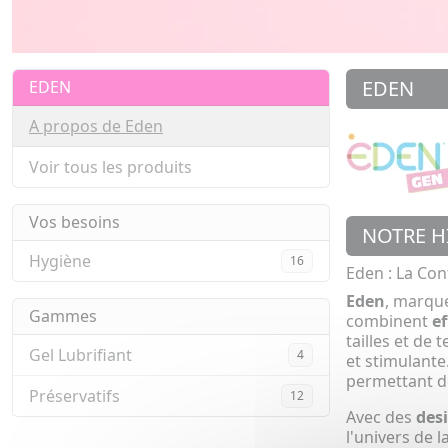
EDEN
EDEN
A propos de Eden
Voir tous les produits
Vos besoins
NOTRE H
Hygiène
16
Eden : La Con
Eden
, marque
Gammes
combinent
ef
tailles et de
Gel Lubrifiant
4
et stimulante
permettant d
Préservatifs
12
Avec des
des
l'univers de 