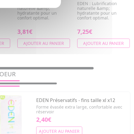
EDEN : Lubrification
EDEN : Lubrification
naturelle &amp;
naturelle &amp;
hydratante pour un
hydratante pour un
confort optimal.
confort optimal.
3,81€
7,25€
ER
AJOUTER AU PANIER
AJOUTER AU PANIER
COEUR
EDEN Préservatifs - fins taille xl x12
Forme évasée extra large, confortable avec
réservoir
2,40€
AJOUTER AU PANIER