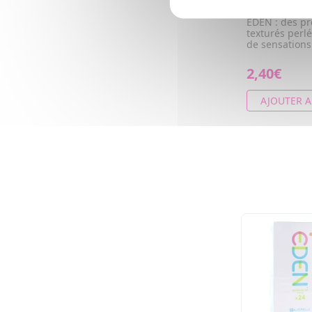
Perlés x12
EDEN : des pr
texturés perl
de sensations
2,40€
AJOUTER A