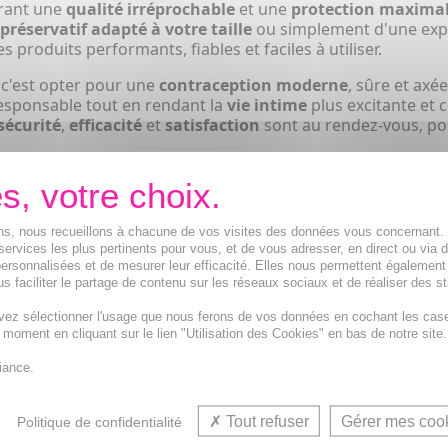
urant une
qualité irréprochable
et une
protection maxima
préservatif adapté à votre taille
ou simplement d'une expé
s produits performants, fiables et faciles à utiliser.
 c'est opter pour une
contraception moderne
, sûre et axée
esponsable tout en rendant la
vie intime
plus excitante et 
sécurité
,
efficacité
et
satisfaction
sont au rendez-vous, po
UTÉS
ions, nous recueillons à chacune de vos visites des données vous concernant
services les plus pertinents pour vous, et de vous adresser, en direct ou via 
ersonnalisées et de mesurer leur efficacité. Elles nous permettent également
s faciliter le partage de contenu sur les réseaux sociaux et de réaliser des st
vez sélectionner l'usage que nous ferons de vos données en cochant les cas
t moment en cliquant sur le lien "Utilisation des Cookies" en bas de notre site.
iance.
atifs -
EDEN Préservatifs -
EDEN Gel Lubrifian
Tout refuser
Gérer mes coo
Politique de confidentialité
exturés
extra fin boite de 3
Gen hydratant 30