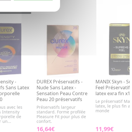
ensity -
DUREX Préservatifs -
MANIX Skyn - S
ifs Sans Latex
Nude Sans Latex -
Feel Préservatif
orporelle
Sensation Peau Contre
latex exra fin x1
20
Peau 20 préservatifs
Le préservatif Man
latex, le plus fin a
us avec les
Préservatifs largeur
monde
s Intensity
standard. Forme profilée
rporelle de
Pleasure Fit pour plus de
 un...
confort.
16,64€
11,99€