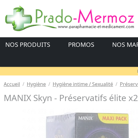
NOS PRODUITS
PROMOS
NOS MA
Accueil
Hygiène
Hygiène intime / Sexualité
Préserva
MANIX Skyn - Préservatifs élite x