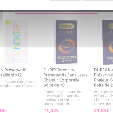
VOUS AIMEREZ AUSSI...
N Préservatifs -
DUREX Intensity -
DUREX Int
 taille xl x12
Préservatifs Sans Latex
Préservat
Chaleur Corporelle
Chaleur C
e évasée extra large,
boite de 10
boite de 
ortable avec réservoir
Protégez-vous avec les
Protégez-vo
Préservatifs Intensity
Préservatif
Chaleur Corporelle de
Chaleur Co
Durex, pour un...
Durex, pour
40€
11,42€
21,85€