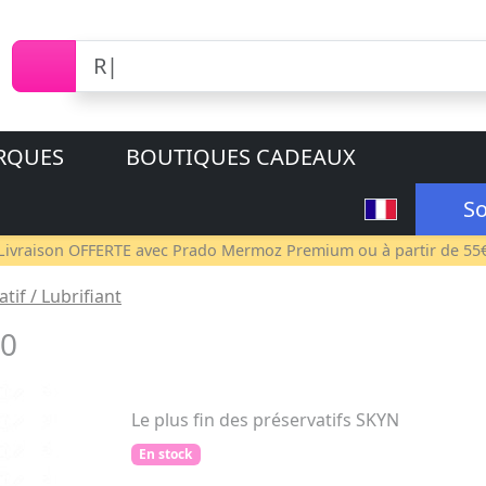
RQUES
BOUTIQUES CADEAUX
So
Livraison OFFERTE avec
Prado Mermoz Premium
ou à partir de 55
tif / Lubrifiant
20
Le plus fin des préservatifs SKYN
En stock