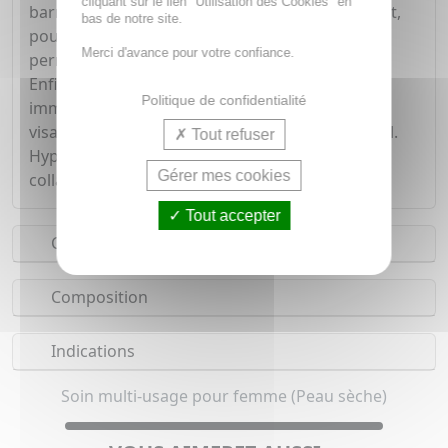
cliquant sur le lien "Utilisation des Cookies" en
barrière protectrice, comme un effet pansement,
bas de notre site.
pour protéger les peaux abîmées tout en
Merci d'avance pour votre confiance.
permettant à la peau de "respirer".
Enfin, le panthénol permet d'apaiser
Politique de confidentialité
immédiatement la peau. Formule multi-usages
visage, corps et lèvres. Sans parfum. Sans alcool.
Tout refuser
Hypoallergénique. Texture transparente non
Gérer mes cookies
collante. Pour toute la famille.
Tout accepter
Conseils d'utilisation
Composition
Indications
Soin multi-usage pour femme (Peau sèche)