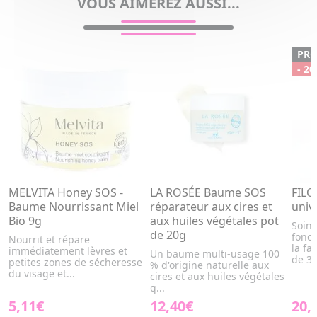
VOUS AIMEREZ AUSSI...
PR
- 20
MELVITA Honey SOS -
LA ROSÉE Baume SOS
FIL
Baume Nourrissant Miel
réparateur aux cires et
univ
Bio 9g
aux huiles végétales pot
Soin 
de 20g
fonct
Nourrit et répare
la fa
immédiatement lèvres et
Un baume multi-usage 100
de 3..
petites zones de sécheresse
% d'origine naturelle aux
du visage et...
cires et aux huiles végétales
q...
5,11€
12,40€
20,