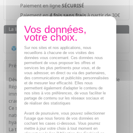
Paiement en ligne
SÉCURISÉ
Paiement en
4 fois sans frais
à partir de 30€
La livraison
Livraison gratuite dès
55€
Acheminement Chronopost
en 24h*
Sur nos sites et nos applications, nous
recueillons à chacune de vos visites des
données vous concernant. Ces données nous
permettent de vous proposer les offres et
Présentation
services les plus pertinents pour vous, et de
vous adresser, en direct ou via des partenaires,
des communications et publicités personnalisées
Développé avec des dermatologues, la Pommade
et de mesurer leur efficacité. Elles nous
Réparatrice Intensive protège et apaise
permettent également d'adapter le contenu de
immédiatement les peaux très sèches, abîmées,
nos sites à vos préférences, de vous faciliter le
partage de contenu sur les réseaux sociaux et
craquelées.
de réaliser des statistiques
Ce soin enrichi aux 3 céramides essentiels
Avant de poursuivre, vous pouvez sélectionner
naturellement présents dans la peau et à l'acide
l'usage que nous ferons de vos données en
hyaluronique restaure la barrière cutanée.
cochant les cases ci-dessous. Vous pourrez
mettre à jour votre choix à tout moment en
La texture pommade semi-occlusive forme une