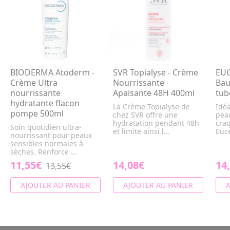
BIODERMA Atoderm -
SVR Topialyse - Crème
EUC
Crème Ultra
Nourrissante
Bau
nourrissante
Apaisante 48H 400ml
tub
hydratante flacon
La Crème Topialyse de
Idéa
pompe 500ml
chez SVR offre une
peau
hydratation pendant 48h
craq
Soin quotidien ultra-
et limite ainsi l...
Euce
nourrissant pour peaux
sensibles normales à
sèches. Renforce ...
11,55€
14,08€
14
13,55€
AJOUTER AU PANIER
AJOUTER AU PANIER
A