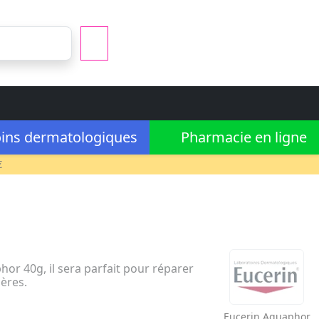
ins dermatologiques
Pharmacie en ligne
€
or 40g, il sera parfait pour réparer
ières.
Eucerin
Aquaphor