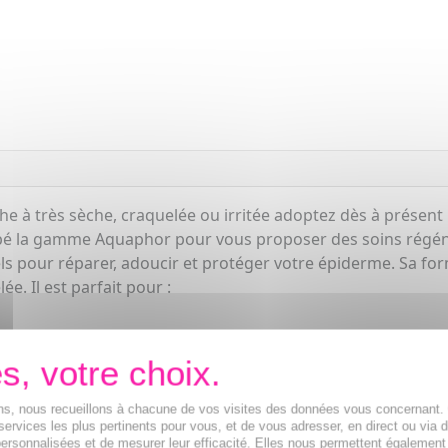
e à très sèche, craquelée ou irritée adoptez dès à présent u
ppé la gamme Aquaphor pour vous proposer des soins rég
ls pour réparer, adoucir et protéger votre épiderme. Sa for
e. Il est parfait pour :
entions dermatologiques mineures comme le laser par exempl
 de reconstruction de la peau. Grâce à sa formule adaptée
ions, nous recueillons à chacune de vos visites des données vous concernant
services les plus pertinents pour vous, et de vous adresser, en direct ou via 
on indispensable dans votre panoplie de soins dermatologiq
ersonnalisées et de mesurer leur efficacité. Elles nous permettent également