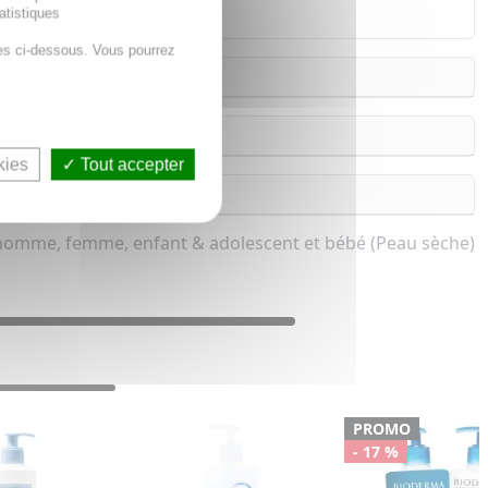
atistiques
es ci-dessous. Vous pourrez
kies
Tout accepter
omme, femme, enfant & adolescent et bébé (Peau sèche)
PROMO
- 17 %