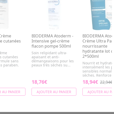
Crème
BIODERMA Atoderm -
BIODERMA Atod
e cutanées
Intensive gel-crème
Crème Ultra Pa
flacon pompe 500ml
nourrissante
hydratante lot d
rème
Soin relipidant ultra-
2*500ml
s cutanées
apaisant et anti-
ormule sans
démangeaisons pour les
Nourrit et hydrate
s paraben.
peaux très sèches su...
intensément les p
sensibles normale
sèches. Renforce la
18,76€
18,94€
22,94€
 AU PANIER
AJOUTER AU PANIER
AJOUTER AU PA