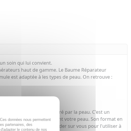
n soin qui lui convient.
énérateurs haut de gamme. Le Baume Réparateur
mule est adaptée à les types de peau. On retrouve :
e. Le baume est bien toléré par la peau. C'est un
, le baume pénètre facilement votre peau. Son format en
. Ces données nous permettent
des partenaires, des
ues : vous pouvez le garder sur vous pour l'utiliser à
 d'adapter le contenu de nos