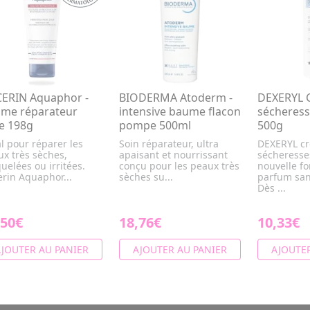
ERIN Aquaphor -
BIODERMA Atoderm -
DEXERYL 
me réparateur
intensive baume flacon
sécheress
e 198g
pompe 500ml
500g
l pour réparer les
Soin réparateur, ultra
DEXERYL c
x très sèches,
apaisant et nourrissant
sécheresse
uelées ou irritées.
conçu pour les peaux très
nouvelle f
rin Aquaphor...
sèches su...
parfum san
Dès ...
,50€
18,76€
10,33€
JOUTER AU PANIER
AJOUTER AU PANIER
AJOUTER