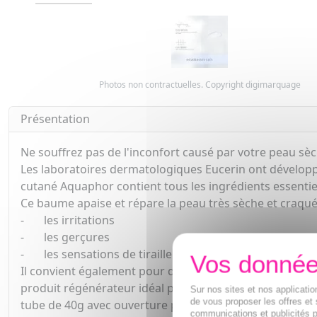
Photos non contractuelles. Copyright digimarquage
Présentation
Ne souffrez pas de l'inconfort causé par votre peau sèch
Les laboratoires dermatologiques Eucerin ont dévelo
cutané Aquaphor contient tous les ingrédients essentie
Ce baume apaise et répare la peau très sèche et craquélé
- les irritations
- les gerçures
- les sensations de tiraillements
Il convient également pour des soins après des interv
produit régénérateur idéal pour accélérer le processus
Sur nos sites et nos applicat
de vous proposer les offres et 
tube de 40g avec ouverture pratique en fait un compagn
communications et publicités p