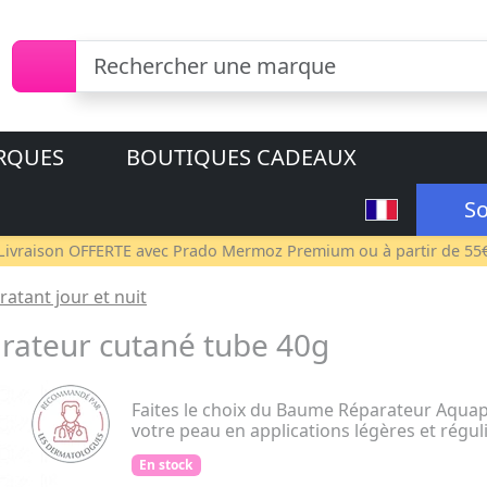
RQUES
BOUTIQUES CADEAUX
So
Livraison OFFERTE avec
Prado Mermoz Premium
ou à partir de 55
ratant jour et nuit
ateur cutané tube 40g
Faites le choix du Baume Réparateur Aquaph
votre peau en applications légères et régul
En stock