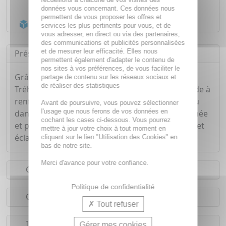
Livraison gratuite dès
55€
données vous concernant. Ces données nous
permettent de vous proposer les offres et
Acheminement Chronopost
en 24h*
services les plus pertinents pour vous, et de
vous adresser, en direct ou via des partenaires,
des communications et publicités personnalisées
et de mesurer leur efficacité. Elles nous
Présentation
permettent également d'adapter le contenu de
nos sites à vos préférences, de vous faciliter le
Grâce à l'association d'Acide Hyaluronique et de
partage de contenu sur les réseaux sociaux et
de réaliser des statistiques
Tréhalose Botanique, l'Aqua-Gel Hydro Boost aide à
renforcer la barrière cutanée tout en fixant l'eau
Avant de poursuivre, vous pouvez sélectionner
l'usage que nous ferons de vos données en
dans les cellules pour une hydratation instantanée
cochant les cases ci-dessous. Vous pourrez
et pendant 72h. Votre peau retrouve souplesse et
mettre à jour votre choix à tout moment en
éclat.
cliquant sur le lien "Utilisation des Cookies" en
bas de notre site.
Merci d'avance pour votre confiance.
Conseils d'utilisation
Politique de confidentialité
Composition
Tout refuser
Indications
Gérer mes cookies