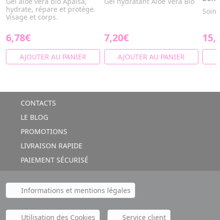
Gel aloe vera bio Apaisa,
Gel hydratant Aloe Vera Bio
hydrate, répare et protège.
Soin 
Visage et corps.
6,78€
7,20€
15,
AJOUTER AU PANIER
AJOUTER AU PANIER
A
CONTACTS
LE BLOG
PROMOTIONS
LIVRAISON RAPIDE
PAIEMENT SÉCURISÉ
Informations et mentions légales
Utilisation des Cookies
Service client