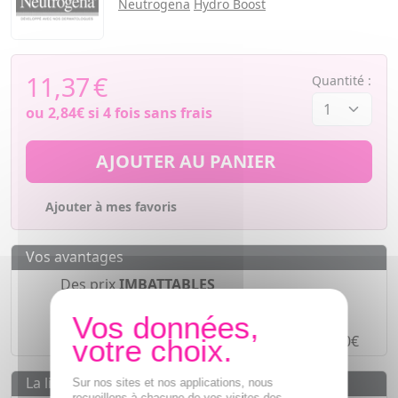
Neutrogena
Hydro Boost
11,37
€
Quantité :
ou
2,84€
si 4 fois sans frais
AJOUTER AU PANIER
Ajouter à mes favoris
Vos avantages
Des prix
IMBATTABLES
Paiement en ligne
SÉCURISÉ
Paiement en
4 fois sans frais
à partir de 30€
La livraison
Sur nos sites et nos applications, nous
recueillons à chacune de vos visites des