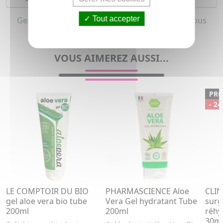
Tout accepter
Gel, Gelée hydratant pour femme et homme (Tous
types de peaux)
VOUS AIMEREZ AUSSI...
PR
- 24
LE COMPTOIR DU BIO
PHARMASCIENCE Aloe
CLIN
gel aloe vera bio tube
Vera Gel hydratant Tube
surg
200ml
200ml
réhy
30m