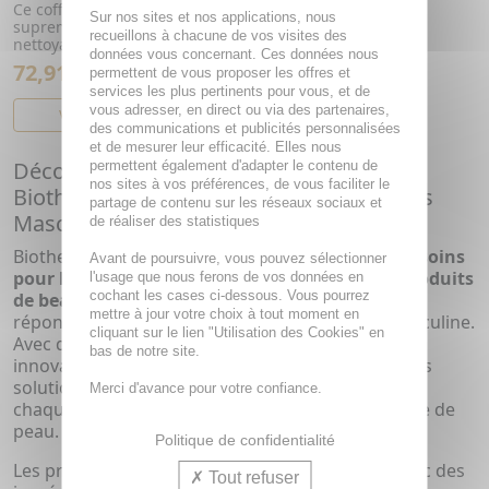
Ce coffret contient : - 1 Force
Sur nos sites et nos applications, nous
supreme Cream 50ml - 1 Gel
recueillons à chacune de vos visites des
nettoyant Cleanser For...
données vous concernant. Ces données nous
72,91€
permettent de vous proposer les offres et
services les plus pertinents pour vous, et de
vous adresser, en direct ou via des partenaires,
VOIR CET ARTICLE
des communications et publicités personnalisées
et de mesurer leur efficacité. Elles nous
Découvrez la Performance Ultime avec
permettent également d'adapter le contenu de
nos sites à vos préférences, de vous faciliter le
Biotherm Homme : La Référence en Soins
partage de contenu sur les réseaux sociaux et
Masculins
de réaliser des statistiques
Biotherm Homme, pionnier dans le domaine des
soins
Avant de poursuivre, vous pouvez sélectionner
pour hommes
, offre une gamme complète de
produits
l'usage que nous ferons de vos données en
cochant les cases ci-dessous. Vous pourrez
de beauté homme haut de gamme
conçus pour
mettre à jour votre choix à tout moment en
répondre aux besoins spécifiques de la peau masculine.
cliquant sur le lien "Utilisation des Cookies" en
Avec des décennies d'expertise en recherche et en
bas de notre site.
innovation, Biotherm Homme s'engage à offrir des
solutions de soins efficaces et performantes pour
Merci d'avance pour votre confiance.
chaque homme, quel que soit son âge ou son type de
peau.
Politique de confidentialité
Les produits Biotherm Homme sont formulés avec des
Tout refuser