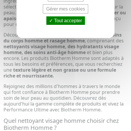
ingrédients de qualité supérieure, soigneusement
sélectionnés pour leurs propriétés bénéfiques pour la
Gérer mes cookies
peau. Que ce soit pour
hydrater, rajeunir, protéger ou
apaiser
, chaque produit Biotherm Homme est conçu
Tout accepter
pour offrir des résultats visibles et durables.
Découvrez la
gamme de soins visage homme, soins
du corps homme et rasage homme
, comprenant des
nettoyants visage homme, des hydratants visage
homme, des soins anti-âge homme
et bien plus
encore. Les produits Biotherm Homme sont adaptés à
tous les besoins et préférences, que vous recherchiez
une
texture légère et non grasse ou une formule
riche et nourrissante.
Rejoignez des millions d'hommes à travers le monde
qui font confiance à Biotherm Homme pour prendre
soin de leur peau au quotidien. Découvrez dès
aujourd'hui la gamme complète de produits et vivez la
Performance Ultime avec Biotherm Homme.
Quel nettoyant visage homme choisir chez
Biotherm Homme ?