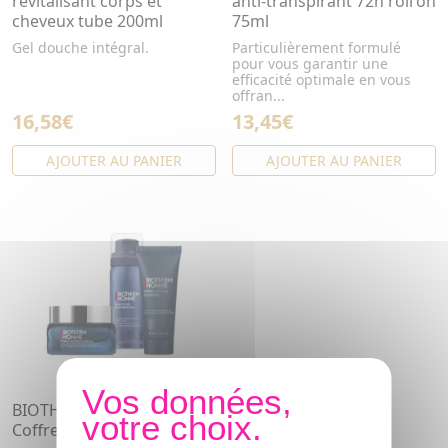
revitalisant corps et
anti-transpirant 72h roll'on
cheveux tube 200ml
75ml
Gel douche intégral.
Particulièrement formulé
pour vous garantir une
efficacité optimale en vous
offran...
16,58€
13,45€
AJOUTER AU PANIER
AJOUTER AU PANIER
BIOTHERM Homme
Coffret Force Supreme