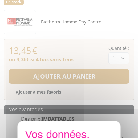
En stock
Biotherm Homme
Day Control
13,45
€
Quantité :
ou
3,36€
si 4 fois sans frais
AJOUTER AU PANIER
Ajouter à mes favoris
Vos avantages
Des prix
IMBATTABLES
Paiement en ligne
SÉCURISÉ