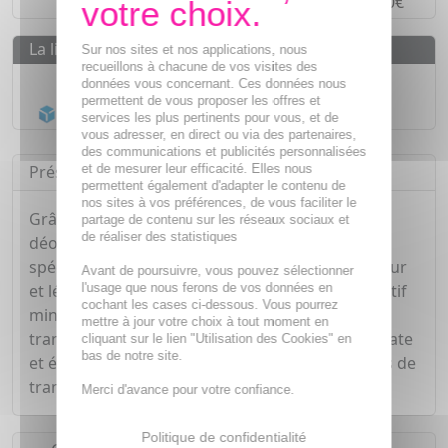
Paiement en
4 fois sans frais
à partir de 30€
La livraison
Sur nos sites et nos applications, nous
recueillons à chacune de vos visites des
Livraison gratuite dès
55€
données vous concernant. Ces données nous
permettent de vous proposer les offres et
Acheminement Chronopost
en 24h*
services les plus pertinents pour vous, et de
vous adresser, en direct ou via des partenaires,
des communications et publicités personnalisées
et de mesurer leur efficacité. Elles nous
Présentation
permettent également d'adapter le contenu de
nos sites à vos préférences, de vous faciliter le
Grâce à sa formule au tri actif minéral, le
partage de contenu sur les réseaux sociaux et
de réaliser des statistiques
déodorant Day Control de Biotherm est
spécialement conçu pour vous apporter fraîcheur
Avant de poursuivre, vous pouvez sélectionner
l'usage que nous ferons de vos données en
et légèreté toute la journée, son complexe tri actif
cochant les cases ci-dessous. Vous pourrez
minéral vous assure un effet régulateur de la
mettre à jour votre choix à tout moment en
transpiration pendant 24 heures. Il apaise, hydrate
cliquant sur le lien "Utilisation des Cookies" en
bas de notre site.
et élimine les acides gras qui causent les odeurs de
transpiration.
Merci d'avance pour votre confiance.
Politique de confidentialité