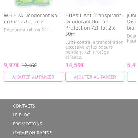
WELEDA Déodorant Roll-
ETIAXIL Anti-Transpirant -
JONZ
on Citrus lot de 2
Déodorant Roll-on
Déod
Protection 72h lot 2 x
bio 
Déodorant roll-on 24H.
50ml
Déod
haute
Lutte contre la transpiration
excessive et les odeurs
pendant 72h Protège
efficace...
9,97€
14,59€
5,4
12,46€
AJOUTER AU PANIER
AJOUTER AU PANIER
A
CONTACTS
LE BLOG
PROMOTIONS
LIVRAISON RAPIDE