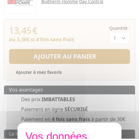
Biotherm Homme
Day Control
13,45
€
Quantité :
ou
3,36€
si 4 fois sans frais
AJOUTER AU PANIER
Ajouter à mes favoris
Vos avantages
Des prix
IMBATTABLES
Paiement en ligne
SÉCURISÉ
Paiement en
4 fois sans frais
à partir de 30€
La livraison