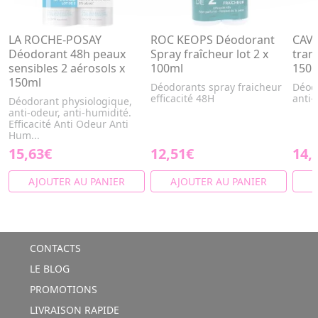
LA ROCHE-POSAY
ROC KEOPS Déodorant
CAVA
Déodorant 48h peaux
Spray fraîcheur lot 2 x
tran
sensibles 2 aérosols x
100ml
150m
150ml
Déodorants spray fraicheur
Déodo
efficacité 48H
anti-
Déodorant physiologique,
anti-odeur, anti-humidité.
Efficacité Anti Odeur Anti
Hum...
15,63€
12,51€
14,
AJOUTER AU PANIER
AJOUTER AU PANIER
A
CONTACTS
LE BLOG
PROMOTIONS
LIVRAISON RAPIDE