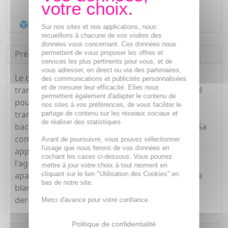
Livraison gratuite dès
55€
Acheminement Chronopost
en 24h*
Sur nos sites et nos applications, nous
recueillons à chacune de vos visites des
données vous concernant. Ces données nous
Présentation
permettent de vous proposer les offres et
services les plus pertinents pour vous, et de
vous adresser, en direct ou via des partenaires,
Le déodorant atomiseur Biotherm est un anti-
des communications et publicités personnalisées
et de mesurer leur efficacité. Elles nous
transpirant régulateur de transpiration. Formulé
permettent également d'adapter le contenu de
pour un usage quotidien, il ne bloque pas la
nos sites à vos préférences, de vous faciliter le
transpiration et prévient la prolifération des
partage de contenu sur les réseaux sociaux et
de réaliser des statistiques
bactéries qui causent les odeurs désagréables. Sa
composition enrichie en extrait de camomille
Avant de poursuivre, vous pouvez sélectionner
l'usage que nous ferons de vos données en
apporte de la douceur à la peau au lieu de
cochant les cases ci-dessous. Vous pourrez
l'agresser. Sudorégulateur, antibactérien. Doux,
mettre à jour votre choix à tout moment en
cliquant sur le lien "Utilisation des Cookies" en
apaisant. Texture poudrée, ne laisse pas de trace
bas de notre site.
blanche. Sans alcool, testé sous contrôle
dermatologique.
Merci d'avance pour votre confiance.
Politique de confidentialité