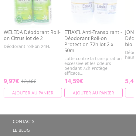
WELEDA Déodorant Roll-
ETIAXIL Anti-Transpirant -
JONZ
on Citrus lot de 2
Déodorant Roll-on
Déod
Protection 72h lot 2 x
bio 
Déodorant roll-on 24H.
50ml
Déod
haute
Lutte contre la transpiration
excessive et les odeurs
pendant 72h Protège
efficace...
9,97€
14,59€
5,4
12,46€
AJOUTER AU PANIER
AJOUTER AU PANIER
A
CONTACTS
LE BLOG