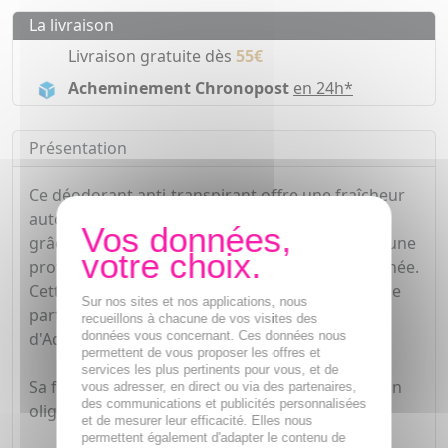
La livraison
Livraison gratuite dès
55€
Acheminement Chronopost
en 24h*
Présentation
Ce déodorant anti-transpirant offre une fraîcheur
automatiquement activée par la transpiration
grâce à des micro-capteurs anti-humidité pour une
protection longue durée tout au long de la journée.
Cette technologie est également renforcée par le
Sur nos sites et nos applications, nous
parfum de menthe fraîche emblématique
recueillons à chacune de vos visites des
données vous concernant. Ces données nous
d'Aquapower.
permettent de vous proposer les offres et
services les plus pertinents pour vous, et de
Sa formule est enrichie en Plancton de Vie™ et en
vous adresser, en direct ou via des partenaires,
des communications et publicités personnalisées
oligo-éléments :
et de mesurer leur efficacité. Elles nous
permettent également d'adapter le contenu de