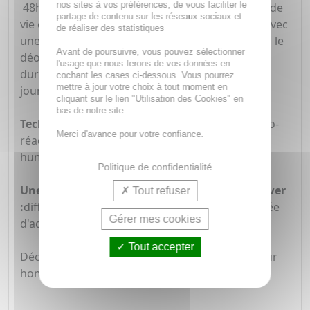
nos sites à vos préférences, de vous faciliter le
48h de fraicheur grâce au pouvoir du plancton de
partage de contenu sur les réseaux sociaux et
vie et d'une sélection d'oligo-éléments, enrichi avec
de réaliser des statistiques
une technologie anti-transpirante auto-réactive, le
Avant de poursuivre, vous pouvez sélectionner
déodorant aquapower procure une sensation
l'usage que nous ferons de vos données en
durable de fraîcheur sèche tout au long de la
cochant les cases ci-dessous. Vous pourrez
mettre à jour votre choix à tout moment en
journée
cliquant sur le lien "Utilisation des Cookies" en
bas de notre site.
Technologie fraicheur réactivée:
fraîcheur auto-
Merci d'avance pour votre confiance.
réactivée par la transpiration +capteurs anti-
humidité pour une protection continue.
Politique de confidentialité
Une application fraiche au parfum d'aquapower
Tout refuser
:
diffuse l'iconique fragrance fraîche et mentholée
Gérer mes cookies
d'aquapower tout au long de la journée.
Tout accepter
Découvrez le déodorant frais, anti-humidité pour
homme qui offre une protection non-stop.