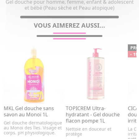
Gel douche pour homme, femme, enfant & adolescent
et bébé (Peau sèche et Peau atopique)
VOUS AIMEREZ AUSSI...
PR
- 19
MKL Gel douche sans
TOPICREM Ultra-
CICA
savon au Monoï 1L
hydratant - Gel douche
douc
flacon pompe 1L
irrit
Gel douche dermatologique
au Monoï des îles. Visage et
Nettoie en douceur et
La C
corps. pH physiologique.
protège
irrit
netto