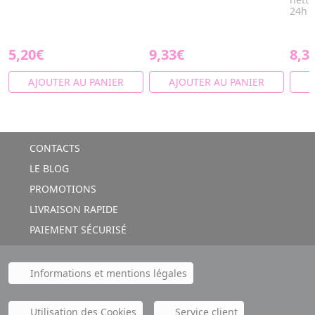
24h et
5,20€
9,33€
8,3
AJOUTER AU PANIER
AJOUTER AU PANIER
A
CONTACTS
LE BLOG
PROMOTIONS
LIVRAISON RAPIDE
PAIEMENT SÉCURISÉ
Informations et mentions légales
Utilisation des Cookies
Service client