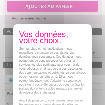
AJOUTER AU PANIER
Ajouter à mes favoris
Vos avantages
Des prix
IMBATTABLES
Paiement en ligne
SÉCURISÉ
Sur nos sites et nos applications, nous
recueillons à chacune de vos visites des
Paiement en
4 fois sans frais
à partir de 30€
données vous concernant. Ces données nous
permettent de vous proposer les offres et
La livraison
services les plus pertinents pour vous, et de
vous adresser, en direct ou via des partenaires,
Livraison gratuite dès
55€
des communications et publicités personnalisées
et de mesurer leur efficacité. Elles nous
Acheminement Chronopost
en 24h*
permettent également d'adapter le contenu de
nos sites à vos préférences, de vous faciliter le
partage de contenu sur les réseaux sociaux et
de réaliser des statistiques
Présentation
Avant de poursuivre, vous pouvez sélectionner
Grâce à sa formule riche en extrait de Plantules
l'usage que nous ferons de vos données en