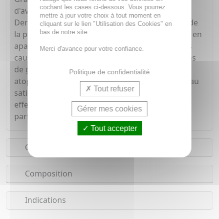
cochant les cases ci-dessous. Vous pourrez
d'avoine Rhealba, le gel moussant émollient A
mettre à jour votre choix à tout moment en
Derma Exomega Control favorise l'hydratation de
cliquant sur le lien "Utilisation des Cookies" en
bas de notre site.
la peau et la diminution de sa sécheresse. Il agit en
apaisant l'épiderme et en régulant ses réactions
Merci d'avance pour votre confiance.
causant son irritation, notamment les sensations
de grattage. Idéal pour les peaux sèches et
Politique de confidentialité
atopiques, le gel Exomega vous garantit une peau
Tout refuser
satinée et extrêmement hydratée. Des tests
effectués par des dermatologues prouvent sa
Gérer mes cookies
parfaite tolérance cutanée
Tout accepter
Conseils d'utilisation
Composition
Indications