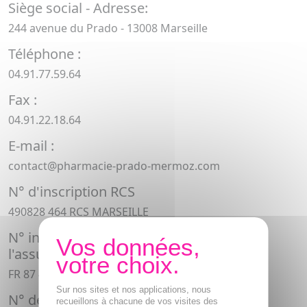
Siège social - Adresse:
244 avenue du Prado - 13008 Marseille
Téléphone :
04.91.77.59.64
Fax :
04.91.22.18.64
E-mail :
contact@pharmacie-prado-mermoz.com
N° d'inscription RCS
490828 464 RCS MARSEILLE
N° individuel d'identification relatif à
l'assujettissement à la TVA
FR 87 490 828 464
Sur nos sites et nos applications, nous
N° de licence de l'officine
recueillons à chacune de vos visites des