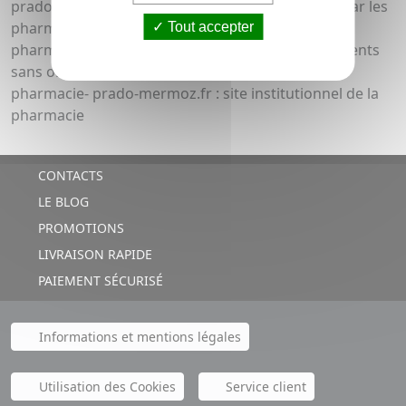
prado-skincare.com : site de produits conseillés par les
pharmaciens
Tout accepter
pharmacie-prado-mermoz.com : site de médicaments
sans ordonnance
pharmacie- prado-mermoz.fr : site institutionnel de la
pharmacie
CONTACTS
LE BLOG
PROMOTIONS
LIVRAISON RAPIDE
PAIEMENT SÉCURISÉ
Informations et mentions légales
Utilisation des Cookies
Service client