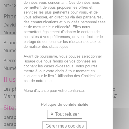
données vous concernant. Ces données nous
N°3183
permettent de vous proposer les offres et
services les plus pertinents pour vous, et de
Pharmaciens titulaires
vous adresser, en direct ou via des partenaires,
des communications et publicités personnalisées
David ABENHAIM
et de mesurer leur efficacité. Elles nous
Numéro RPPS : 10 000 36 50 30
permettent également d'adapter le contenu de
nos sites à vos préférences, de vous faciliter le
Bruno GIANONNE
partage de contenu sur les réseaux sociaux et
de réaliser des statistiques
Numéro RPPS : 10 000 36 50 06
Avant de poursuivre, vous pouvez sélectionner
Pierre RENAULT
l'usage que nous ferons de vos données en
cochant les cases ci-dessous. Vous pourrez
Numéro RPPS : 1 000 19 80 621
mettre à jour votre choix à tout moment en
cliquant sur le lien "Utilisation des Cookies" en
Illustrations, photos des articles
bas de notre site.
Les photos sont la propriété de la pharmacie Prado
Merci d'avance pour votre confiance.
Mermoz. Elles sont digimarquées 'PRADO MERMOZ'
Politique de confidentialité
Sites rattachés
Tout refuser
parapharmacie-et-medicament.com : site de
parapharmacie
Gérer mes cookies