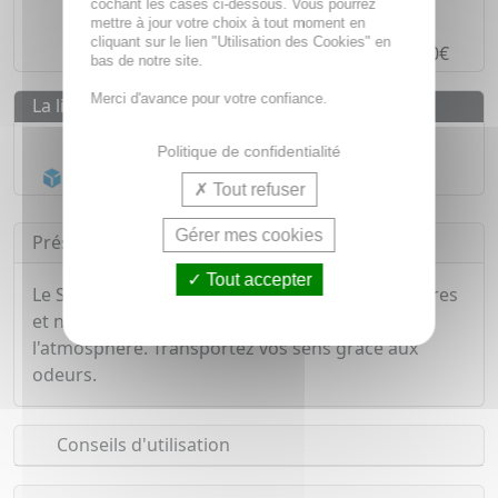
cochant les cases ci-dessous. Vous pourrez
Paiement en ligne
SÉCURISÉ
mettre à jour votre choix à tout moment en
cliquant sur le lien "Utilisation des Cookies" en
Paiement en
4 fois sans frais
à partir de 30€
bas de notre site.
Merci d'avance pour votre confiance.
La livraison
Livraison gratuite dès
55€
Politique de confidentialité
Acheminement Chronopost
en 24h*
Tout refuser
Gérer mes cookies
Présentation
Tout accepter
Le Spray Aroma aux huiles essentielles 100% pures
et naturelles laisse une odeur exquise dans
l'atmosphère. Transportez vos sens grâce aux
odeurs.
Conseils d'utilisation