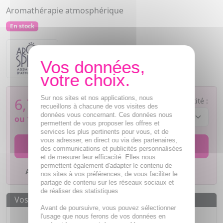
Aromathérapie atmosphérique
En stock
Aromaspray
Sur nos sites et nos applications, nous
6,78
€
Quantité :
recueillons à chacune de vos visites des
données vous concernant. Ces données nous
ou
1,70€
si 4 fois sans frais
permettent de vous proposer les offres et
services les plus pertinents pour vous, et de
vous adresser, en direct ou via des partenaires,
AJOUTER AU PANIER
des communications et publicités personnalisées
et de mesurer leur efficacité. Elles nous
permettent également d'adapter le contenu de
Ajouter à mes favoris
nos sites à vos préférences, de vous faciliter le
partage de contenu sur les réseaux sociaux et
de réaliser des statistiques
Vos avantages
Avant de poursuivre, vous pouvez sélectionner
Des prix
IMBATTABLES
l'usage que nous ferons de vos données en