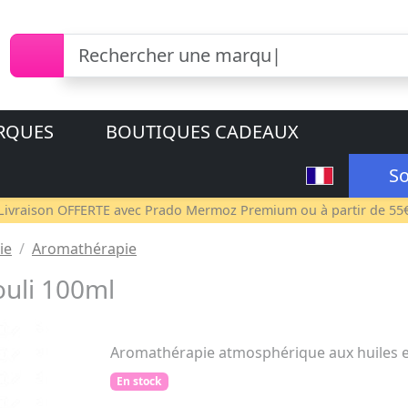
RQUES
BOUTIQUES CADEAUX
So
Livraison OFFERTE avec
Prado Mermoz Premium
ou à partir de 55
ie
Aromathérapie
uli 100ml
Aromathérapie atmosphérique aux huiles es
En stock