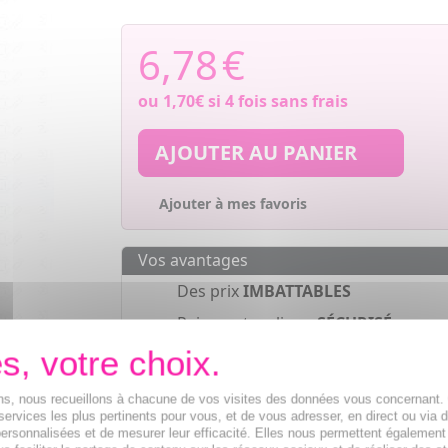
6,78
€
ou
1,70€
si 4 fois sans frais
AJOUTER AU PANIER
Ajouter à mes favoris
Vos avantages
Des prix
IMBATTABLES
Paiement en ligne
SÉCURISÉ
Paiement en
4 fois sans frais
à part
de 30€
ions, nous recueillons à chacune de vos visites des données vous concernant
services les plus pertinents pour vous, et de vous adresser, en direct ou via 
ersonnalisées et de mesurer leur efficacité. Elles nous permettent également