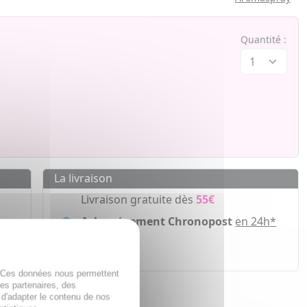
Quantité :
La livraison
Livraison gratuite dès
55€
Acheminement Chronopost
en 24h*
ir
. Ces données nous permettent
des partenaires, des
 d'adapter le contenu de nos