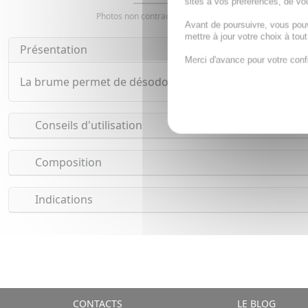
sites à vos préférences, de vou
Photos non contractuelles. Copyright digimarquage
Avant de poursuivre, vous pou
mettre à jour votre choix à tou
Présentation
Merci d'avance pour votre conf
La brume permet de désodoriser l'air ambiant en retir
Conseils d'utilisation
Composition
Indications
CONTACTS
LE BLOG