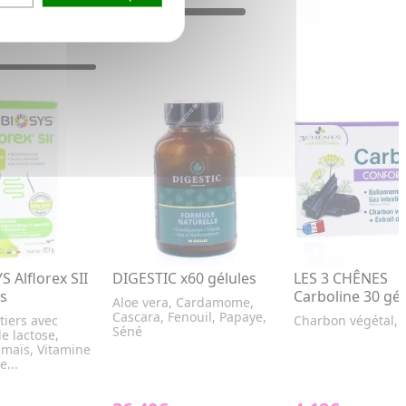
 Alflorex SII
DIGESTIC x60 gélules
LES 3 CHÊNES
es
Carboline 30 gél
Aloe vera, Cardamome,
Cascara, Fenouil, Papaye,
itiers avec
Charbon végétal, 
Séné
e lactose,
maïs, Vitamine
e...