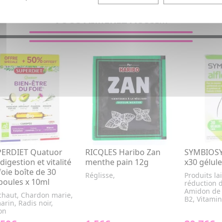
VOUS AIMEREZ AUSSI...
ERDIET Quatuor
RICQLES Haribo Zan
SYMBIOSYS
digestion et vitalité
menthe pain 12g
x30 gélul
foie boîte de 30
Réglisse,
Produits la
oules x 10ml
réduction d
Amidon de 
chaut, Chardon marie,
B2, Vitamin
rin, Radis noir,
on