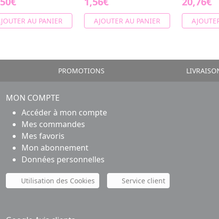
,50€
1,56€
20,76€
JOUTER AU PANIER
AJOUTER AU PANIER
AJOUTER
PROMOTIONS
LIVRAISO
MON COMPTE
Accéder à mon compte
Mes commandes
Mes favoris
Mon abonnement
Données personnelles
Utilisation des Cookies
Service client