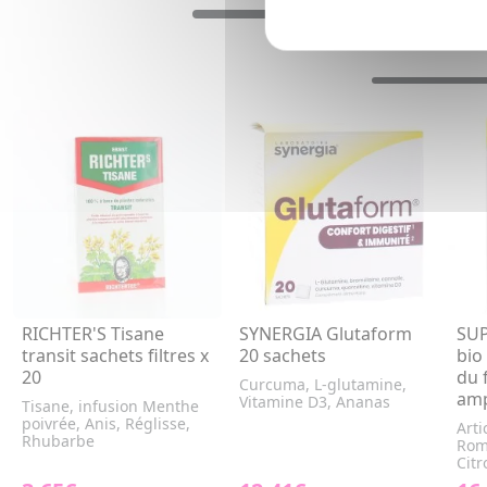
RICHTER'S Tisane
SYNERGIA Glutaform
SUP
transit sachets filtres x
20 sachets
bio 
20
du 
Curcuma, L-glutamine,
amp
Vitamine D3, Ananas
Tisane, infusion Menthe
poivrée, Anis, Réglisse,
Arti
Rhubarbe
Roma
Citr