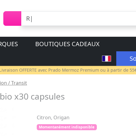
RQUES
BOUTIQUES CADEAUX
So
Livraison OFFERTE avec
Prado Mermoz Premium
ou à partir de 55
ion / Transit
io x30 capsules
Citron, Origan
Momentanément indisponible