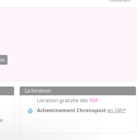
ble
La livraison
Livraison gratuite dès
55€
Acheminement Chronopost
en 24h*
ir