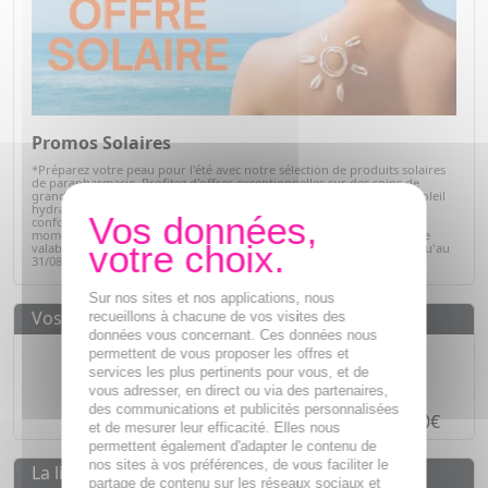
Promos Solaires
*Préparez votre peau pour l'été avec notre sélection de produits solaires
de parapharmacie. Profitez d'offres exceptionnelles sur des soins de
grandes marques : protections solaires pour toute la famille, après-soleil
hydratants et soins adaptés à chaque type de peau. Alliez efficacité,
confort et sécurité tout en bénéficiant de prix avantageux. C'est le
moment idéal pour faire le plein de vos indispensables solaires ! Offre
valable sur articles signalés, dans la limite des stocks disponibles jusqu'au
31/08/2026.
Voir la sélection
Sur nos sites et nos applications, nous
Vos avantages
recueillons à chacune de vos visites des
données vous concernant. Ces données nous
Des prix
IMBATTABLES
permettent de vous proposer les offres et
services les plus pertinents pour vous, et de
Paiement en ligne
SÉCURISÉ
vous adresser, en direct ou via des partenaires,
des communications et publicités personnalisées
Paiement en
4 fois sans frais
à partir de 30€
et de mesurer leur efficacité. Elles nous
permettent également d'adapter le contenu de
nos sites à vos préférences, de vous faciliter le
La livraison
partage de contenu sur les réseaux sociaux et