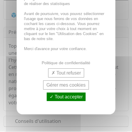
de réaliser des statistiques
Livraison gratuite dès
55€
Acheminement Chronopost
en 24h*
Avant de poursuivre, vous pouvez sélectionner
l'usage que nous ferons de vos données en
cochant les cases ci-dessous. Vous pourrez
mettre à jour votre choix à tout moment en
Présentation
cliquant sur le lien "Utilisation des Cookies" en
bas de notre site.
Topicrem Hydra+ Crème Teintée Éclat SPF40 est
Merci d'avance pour votre confiance.
une crème teintée, spécialement formulée pour
l'hydratation des peaux sensibles.
Politique de confidentialité
Cette crème teintée permet d'unifier le teint, tout
Tout refuser
en réveillant son éclat pour un effet bonne mine
naturel et immédiat. Grâce à son filtre SPF40, il
Gérer mes cookies
protège votre peau des rayons UV, et la protège
également de la pollution. Dès son application,
Tout accepter
votre peau est hydratée durant 24h non-stop.
Conseils d'utilisation