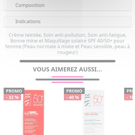
Composition
Indications
Crème teintée, Soin anti-pollution, Soin anti-fatigue,
Bonne mine et Maquillage solaire SPF 40/50+ pour
femme (Peau normale à mixte et Peau sensible, peau à
rougeur)
VOUS AIMEREZ AUSSI...
PROMO
PROMO
PR
- 32 %
- 40 %
- 16