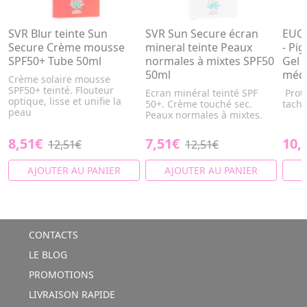
SVR Blur teinte Sun
SVR Sun Secure écran
EUCE
Secure Crème mousse
mineral teinte Peaux
- Pi
SPF50+ Tube 50ml
normales à mixtes SPF50
Gel 
50ml
médi
Crème solaire mousse
SPF50+ teinté. Flouteur
Ecran minéral teinté SPF
Prote
optique, lisse et unifie la
50+. Crème touché sec.
tach
peau
Peaux normales à mixtes.
8,51€
7,51€
10,
12,51€
12,51€
AJOUTER AU PANIER
AJOUTER AU PANIER
A
CONTACTS
LE BLOG
PROMOTIONS
LIVRAISON RAPIDE