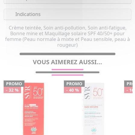
Indications
Crème teintée, Soin anti-pollution, Soin anti-fatigue,
Bonne mine et Maquillage solaire SPF 40/50+ pour
femme (Peau normale à mixte et Peau sensible, peau à
rougeur)
VOUS AIMEREZ AUSSI...
PROMO
PROMO
PR
- 32 %
- 40 %
- 16