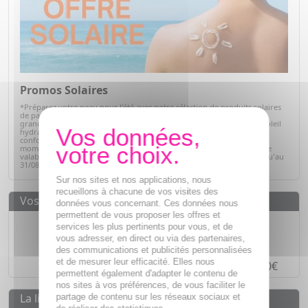
Promos Solaires
*Préparez votre peau pour l'été avec notre sélection de produits solaires
de parapharmacie. Profitez d'offres exceptionnelles sur des soins de
grandes marques : protections solaires pour toute la famille, après-soleil
hydratants et soins adaptés à chaque type de peau. Alliez efficacité,
confort et sécurité tout en bénéficiant de prix avantageux. C'est le
moment idéal pour faire le plein de vos indispensables solaires ! Offre
valable sur articles signalés, dans la limite des stocks disponibles jusqu'au
31/08/2026.
Voir la sélection
Sur nos sites et nos applications, nous
recueillons à chacune de vos visites des
Vos avantages
données vous concernant. Ces données nous
permettent de vous proposer les offres et
Des prix
IMBATTABLES
services les plus pertinents pour vous, et de
vous adresser, en direct ou via des partenaires,
Paiement en ligne
SÉCURISÉ
des communications et publicités personnalisées
et de mesurer leur efficacité. Elles nous
Paiement en
4 fois sans frais
à partir de 30€
permettent également d'adapter le contenu de
nos sites à vos préférences, de vous faciliter le
La livraison
partage de contenu sur les réseaux sociaux et