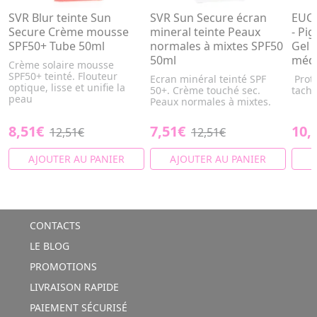
SVR Blur teinte Sun
SVR Sun Secure écran
EUCE
Secure Crème mousse
mineral teinte Peaux
- Pi
SPF50+ Tube 50ml
normales à mixtes SPF50
Gel 
50ml
médi
Crème solaire mousse
SPF50+ teinté. Flouteur
Ecran minéral teinté SPF
Prote
optique, lisse et unifie la
50+. Crème touché sec.
tach
peau
Peaux normales à mixtes.
8,51€
7,51€
10,
12,51€
12,51€
AJOUTER AU PANIER
AJOUTER AU PANIER
A
CONTACTS
LE BLOG
PROMOTIONS
LIVRAISON RAPIDE
PAIEMENT SÉCURISÉ