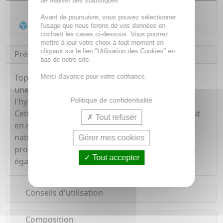
de réaliser des statistiques
Livraison gratuite dès
55€
Avant de poursuivre, vous pouvez sélectionner
Acheminement Chronopost
en 24h*
l'usage que nous ferons de vos données en
cochant les cases ci-dessous. Vous pourrez
mettre à jour votre choix à tout moment en
cliquant sur le lien "Utilisation des Cookies" en
Présentation
bas de notre site.
Topicrem Hydra+ Crème Teintée Éclat SPF50 est
Merci d'avance pour votre confiance.
une crème teintée, spécialement formulée pour
Politique de confidentialité
l'hydratation des peaux sensibles.
Cette crème teintée permet d'unifier le teint, tout
Tout refuser
en réveillant son éclat pour un effet bonne mine
naturel et immédiat. Grâce à son filtre SPF50, il
Gérer mes cookies
protège votre peau des rayons UV, et la protège
Tout accepter
également de la pollution.
Conseils d'utilisation
Composition