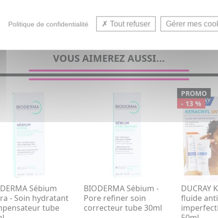
Soin anti-imperfection visage et Crè
Tout refuser
Gérer mes coo
Politique de confidentialité
VOUS AIMEREZ AUSSI...
PROMO
- 13 %
ODERMA Sébium
BIODERMA Sébium -
DUCRAY K
ra - Soin hydratant
Pore refiner soin
fluide anti
pensateur tube
correcteur tube 30ml
imperfect
l
50ml