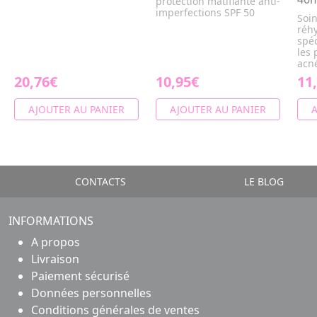
protection matifiante anti-
imperfections SPF 50
Soin
réhy
spé
les
acné
20,76€
10,95€
11
AJOUTER AU PANIER
AJOUTER AU PANIER
A
CONTACTS
LE BLOG
INFORMATIONS
A propos
Livraison
Paiement sécurisé
Données personnelles
Conditions générales de ventes