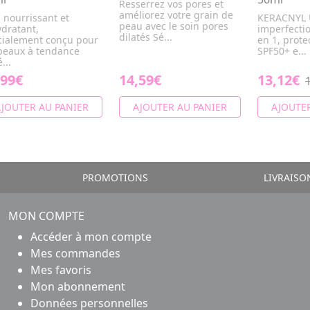
Resserrez vos pores et
améliorez votre grain de
 nourrissant et
KERACNYL U
peau avec le soin pores
dratant,
imperfectio
dilatés Sé...
cialement conçu pour
en 1, prote
 peaux à tendance
SPF50+ e...
...
,99€
14,59€
13,12€
JOUTER AU PANIER
AJOUTER AU PANIER
AJOUTER
PROMOTIONS
LIVRAISO
MON COMPTE
Accéder à mon compte
Mes commandes
Mes favoris
Mon abonnement
Données personnelles