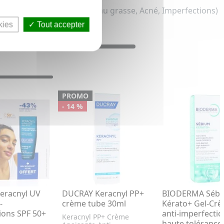
me teintée pour femme (Peau grasse, Acné, Imperfections)
kies
Tout accepter
PROMO
- 14 %
eracnyl UV
DUCRAY Keracnyl PP+
BIODERMA Séb
-
crème tube 30ml
Kérato+ Gel-Cr
ions SPF 50+
anti-imperfecti
Keracnyl PP+ Crème
haute tolérance