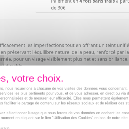
Paiement en
4 fois sans frais
à part
de 30€
cacement les imperfections tout en offrant un teint unifié et
en préservant l'équilibre naturel de la peau, renforcé par 
journée, pour un visage visiblement plus net et sans brillanc
et durable.
ions, nous recueillons à chacune de vos visites des données vous concernant
services les plus pertinents pour vous, et de vous adresser, en direct ou via 
ersonnalisées et de mesurer leur efficacité. Elles nous permettent également
s faciliter le partage de contenu sur les réseaux sociaux et de réaliser des st
vez sélectionner l'usage que nous ferons de vos données en cochant les cas
t moment en cliquant sur le lien "Utilisation des Cookies" en bas de notre site.
iance.