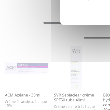
ACM Azéane - 30ml
SVR Sebiaclear créme
BI
SPF50 tube 40ml
hyd
Crème à l'acide azélaique
com
15%
Crème solaire très haute
40m