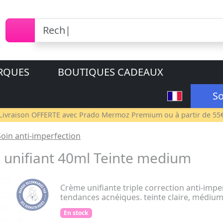
RQUES
BOUTIQUES CADEAUX
So
Livraison OFFERTE avec
Prado Mermoz Premium
ou à partir de 55
Soin anti-imperfection
unifiant 40ml Teinte medium
Crème unifiante triple correction anti-impe
tendances acnéiques. teinte claire, médium
En stock