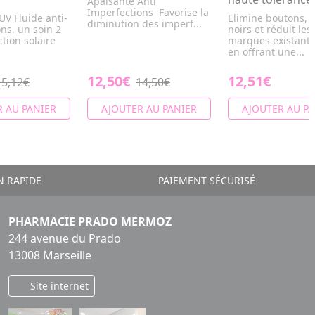
Apaisante Anti
Imperfections Favorise la
V Fluide anti-
Elimine boutons, 
diminution des imperf...
ns, un soin 2
noirs et réduit les
ction solaire
marques existante
en offrant une...
12,50€
12,51€
15,12€
14,50€
 AU PANIER
AJOUTER AU PANIER
AJOUTER AU PA
N RAPIDE
PAIEMENT SÉCURISÉ
PHARMACIE PRADO MERMOZ
244 avenue du Prado
13008 Marseille
Site internet