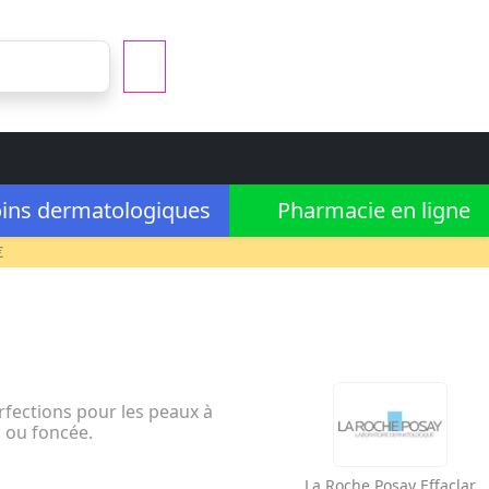
ins dermatologiques
Pharmacie en ligne
€
rfections pour les peaux à
 ou foncée.
La Roche Posay
Effaclar