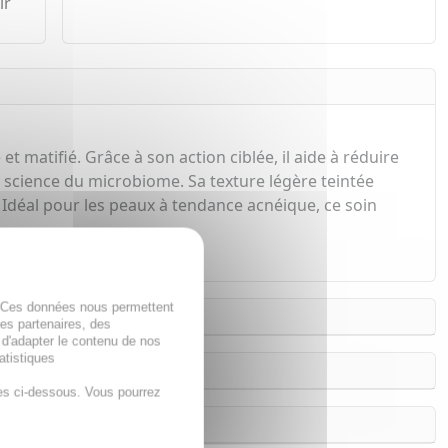
ir
 matifié. Grâce à son action ciblée, il aide à réduire
la science du microbiome. Sa texture légère teintée
e. Idéal pour les peaux à tendance acnéique, ce soin
. Ces données nous permettent
des partenaires, des
 d'adapter le contenu de nos
atistiques
es ci-dessous. Vous pourrez