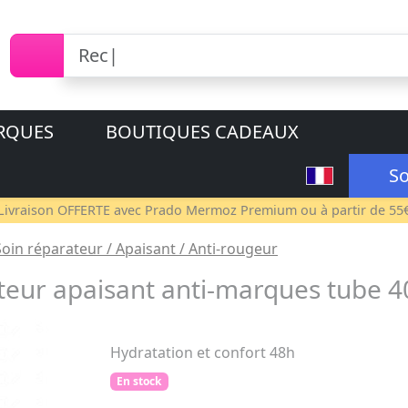
RQUES
BOUTIQUES CADEAUX
So
Livraison OFFERTE avec
Prado Mermoz Premium
ou à partir de 55
Soin réparateur / Apaisant / Anti-rougeur
ateur apaisant anti-marques tube 
Hydratation et confort 48h
En stock