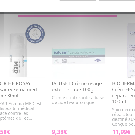
VOUS AIMEREZ AUSSI...
ROCHE POSAY
IALUSET Crème usage
BIODERMA 
ikar eczema med
externe tube 100g
Crème+ So
me 30ml
réparateu
Crème cicatrisante à base
100ml
d'acide hyaluronique.
IKAR Eczéma MED est
ispositif médical
Soin derma
cace contre les
réparateur
tômes de l'ec...
destiné au
Conçue pour
,58€
9,38€
11,99€