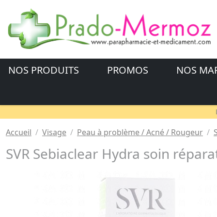
NOS PRODUITS
PROMOS
NOS MA
Accueil
Visage
Peau à problème / Acné / Rougeur
SVR Sebiaclear Hydra soin répar