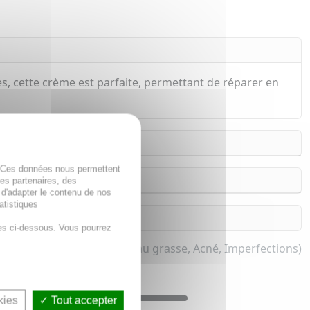
s, cette crème est parfaite, permettant de réparer en
. Ces données nous permettent
des partenaires, des
 d'adapter le contenu de nos
atistiques
es ci-dessous. Vous pourrez
 pour femme et homme (Peau grasse, Acné, Imperfections)
kies
Tout accepter