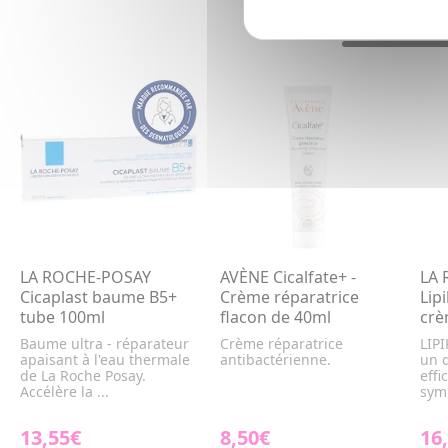
LA ROCHE-POSAY
AVÈNE Cicalfate+ -
LA 
Cicaplast baume B5+
Crème réparatrice
Lip
tube 100ml
flacon de 40ml
crè
Baume ultra - réparateur
Crème réparatrice
LIP
apaisant à l'eau thermale
antibactérienne.
un d
de La Roche Posay.
effi
Accélère la ...
symp
13,55€
8,50€
16