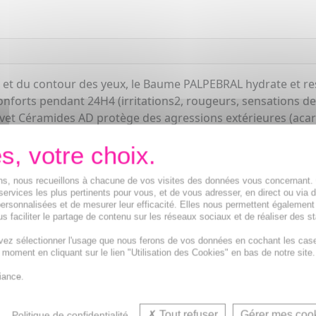
 et du contour des yeux, le Baume PALPEBRAL hydrate et rest
nforts pendant 24H4 (irritations2, rougeurs, sensations d
vet Céramides AD protège des agressions extérieures (acarie
ions, nous recueillons à chacune de vos visites des données vous concernant
services les plus pertinents pour vous, et de vous adresser, en direct ou via 
ersonnalisées et de mesurer leur efficacité. Elles nous permettent également
s faciliter le partage de contenu sur les réseaux sociaux et de réaliser des st
vez sélectionner l'usage que nous ferons de vos données en cochant les cas
t moment en cliquant sur le lien "Utilisation des Cookies" en bas de notre site.
geurs et Contour des yeux apaisant pour femme, homme, enf
iance.
Tout refuser
Gérer mes coo
Politique de confidentialité