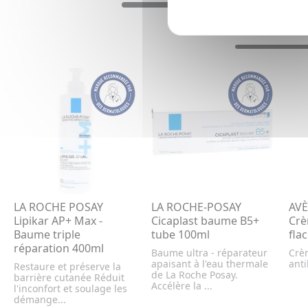
LA ROCHE POSAY
LA ROCHE-POSAY
AVÈ
Lipikar AP+ Max -
Cicaplast baume B5+
Crè
Baume triple
tube 100ml
fla
réparation 400ml
Baume ultra - réparateur
Crè
apaisant à l'eau thermale
anti
Restaure et préserve la
de La Roche Posay.
barrière cutanée Réduit
Accélère la ...
l'inconfort et soulage les
démange...