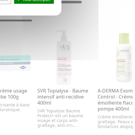
Crème usage
SVR Topialyse - Baume
A-DERMA Exom
ube 100g
intensif anti-recidive
Control - Crème
400ml
émolliente flaco
trisante à base
pompe 400ml
aluronique.
SVR Topialyse Baume
Protect+ est un baume
Crème émolliente 
visage et corps anti-
grattage. Peaux s
grattage, anti-irri...
tendances atopiqu