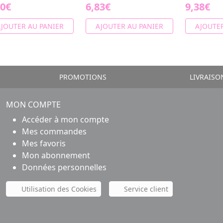
50€
6,83€
9,38€
JOUTER AU PANIER
AJOUTER AU PANIER
AJOUTER
PROMOTIONS
LIVRAISO
MON COMPTE
Accéder à mon compte
Mes commandes
Mes favoris
Mon abonnement
Données personnelles
Utilisation des Cookies
Service client