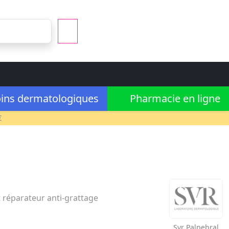
ins dermatologiques
Pharmacie en ligne
€
 réparateur anti-grattage
Svr
Palpebral