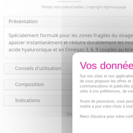
Photos non contractuelles. Copyright digimarquage
Présentation
Spécialement formulé pour les zones fragiles du visage
apaiser instantanément et réduire durablement les inco
acide hyaluronique et en Omégas 3, 6, 9 couplés au bre
Conseils d'utilisation
Sur nos sites et nos applicat
de vous proposer les offres et 
Composition
communications et publicités p
sites à vos préférences, de vou
Indications
Avant de poursuivre, vous pou
mettre à jour votre choix à tou
Soin apaisant, Soin anti rou
Merci d'avance pour votre conf