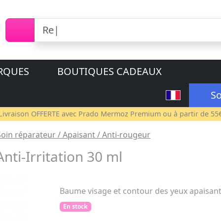
RQUES
BOUTIQUES CADEAUX
So
Livraison OFFERTE avec
Prado Mermoz Premium
ou à partir de 55
Soin réparateur / Apaisant / Anti-rougeur
nti-Irritation 30 ml
Baume visage et contour des yeux apaisant
En stock