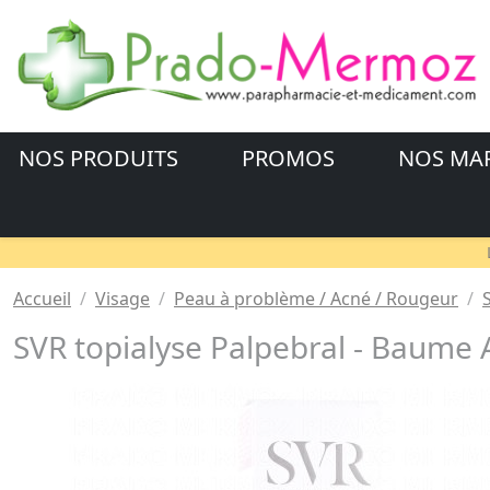
NOS PRODUITS
PROMOS
NOS MA
Accueil
Visage
Peau à problème / Acné / Rougeur
SVR topialyse Palpebral - Baume A