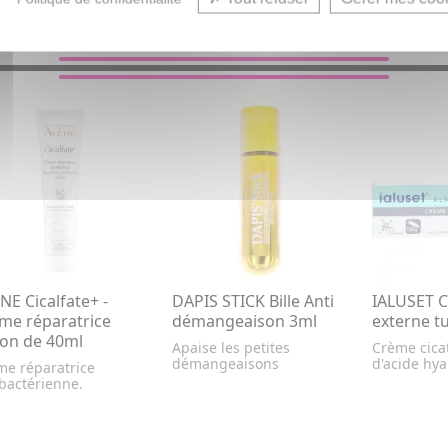
VOUS AIMEREZ AUSSI...
NE Cicalfate+ -
DAPIS STICK Bille Anti
IALUSET 
me réparatrice
démangeaison 3ml
externe t
con de 40ml
Apaise les petites
Crème cica
démangeaisons
d'acide hy
me réparatrice
bactérienne.