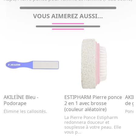
VOUS AIMEREZ AUSSI...
AKILEÏNE Bleu -
ESTIPHARM Pierre ponce
AKIL
Podorape
2 en 1 avec brosse
de g
(couleur aléatoire)
Élimine les callosités.
Ponce
La Pierre Ponce Estipharm
redonnera douceur et
souplesse à votre peau. Elle
vous p...