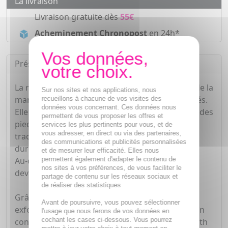
La livraison
Livraison gratuite dès
55€
Acheminement Chronopost
en 24h*
Présentation
La râpe électrique Velvet Smooth Express Pédi de la
Sur nos sites et nos applications, nous
marque Scholl permet de combattre les callosités.
recueillons à chacune de vos visites des
données vous concernant. Ces données nous
Elle est indiquée dans le cadre d'une exfoliation des
permettent de vous proposer les offres et
pieds rugueux et sujets à la corne, qui se
services les plus pertinents pour vous, et de
vous adresser, en direct ou via des partenaires,
traduisent par un épaississement et un
des communications et publicités personnalisées
durcissement de l'épiderme.
et de mesurer leur efficacité. Elles nous
permettent également d'adapter le contenu de
Au-delà de l'aspect inesthétique, elles peuvent
nos sites à vos préférences, de vous faciliter le
devenir gênante voire douloureuses.
partage de contenu sur les réseaux sociaux et
de réaliser des statistiques
Grâce à son rouleau de gommage aux grains
Avant de poursuivre, vous pouvez sélectionner
exfoliants et aux courbes arrondies apportant un
l'usage que nous ferons de vos données en
cochant les cases ci-dessous. Vous pourrez
confort maximal, la râpe électrique Velvet Smooth