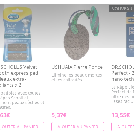
NOUVEAU
 SCHOLL'S Velvet
USHUAÏA Pierre Ponce
DR.SCHOLL
oth express pedi
Perfect - 
Elimine les peaux mortes
leaux extra-
nano tech
et les callosités
oliants x 2
La Râpe Ele
Perfect de D
patibles avec toutes
offre des p
râpes Scholl et
lisses fac...
minent peaux sèches et
osités.
,63€
5,37€
13,55€
JOUTER AU PANIER
AJOUTER AU PANIER
AJOUTER