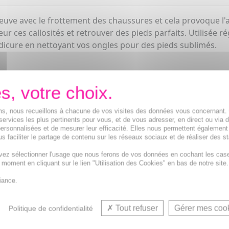
reuve avec le frottement des chaussures et cela provoque l'a
 ces callosités et retrouver des pieds parfaits. Utilisée 
édicure en nettoyant vos ongles pour des pieds sublimés.
ions, nous recueillons à chacune de vos visites des données vous concernant
services les plus pertinents pour vous, et de vous adresser, en direct ou via 
ersonnalisées et de mesurer leur efficacité. Elles nous permettent également
s faciliter le partage de contenu sur les réseaux sociaux et de réaliser des st
vez sélectionner l'usage que nous ferons de vos données en cochant les cas
t moment en cliquant sur le lien "Utilisation des Cookies" en bas de notre site.
iance.
VOUS AIMEREZ AUSSI...
Tout refuser
Gérer mes coo
Politique de confidentialité