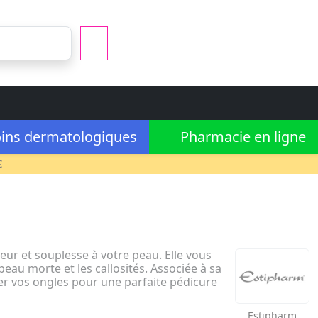
ins dermatologiques
Pharmacie en ligne
€
ur et souplesse à votre peau. Elle vous
eau morte et les callosités. Associée à sa
er vos ongles pour une parfaite pédicure
Estipharm