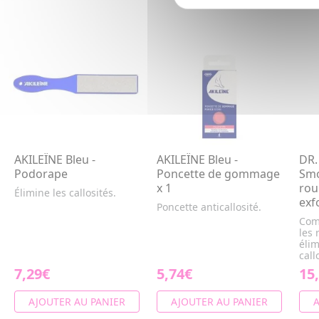
AKILEÏNE Bleu -
AKILEÏNE Bleu -
DR.
Podorape
Poncette de gommage
Smo
x 1
rou
Élimine les callosités.
exf
Poncette anticallosité.
Com
les 
éli
call
7,29€
5,74€
15
AJOUTER AU PANIER
AJOUTER AU PANIER
A