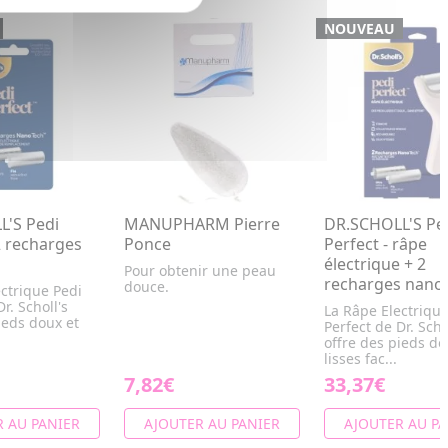
NOUVEAU
'S Pedi
MANUPHARM Pierre
DR.SCHOLL'S Pe
2 recharges
Ponce
Perfect - râpe
électrique + 2
Pour obtenir une peau
recharges nano 
douce.
ctrique Pedi
r. Scholl's
La Râpe Electrique
ieds doux et
Perfect de Dr. Scho
offre des pieds do
lisses fac...
7,82€
33,37€
 AU PANIER
AJOUTER AU PANIER
AJOUTER AU PA