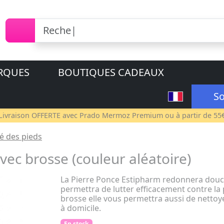
RQUES
BOUTIQUES CADEAUX
So
Livraison OFFERTE avec
Prado Mermoz Premium
ou à partir de 55
é des pieds
ec brosse (couleur aléatoire)
La Pierre Ponce Estipharm redonnera douce
permettra de lutter efficacement contre la p
brosse elle vous permettra aussi de nettoy
à domicile.
En stock