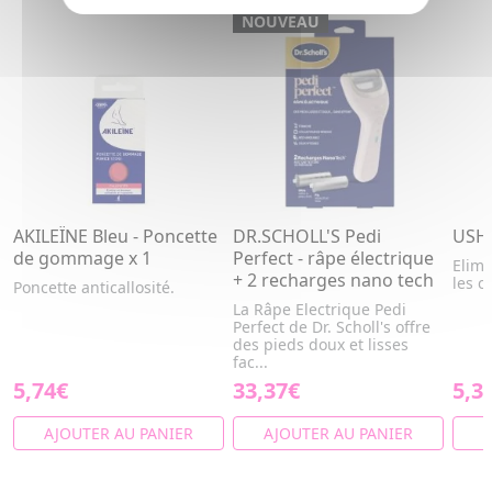
NOUVEAU
AKILEÏNE Bleu - Poncette
DR.SCHOLL'S Pedi
USHU
de gommage x 1
Perfect - râpe électrique
Elimi
+ 2 recharges nano tech
les c
Poncette anticallosité.
La Râpe Electrique Pedi
Perfect de Dr. Scholl's offre
des pieds doux et lisses
fac...
5,74€
33,37€
5,3
AJOUTER AU PANIER
AJOUTER AU PANIER
A