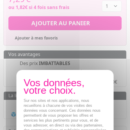
ou
1,82€
si 4 fois sans frais
AJOUTER AU PANIER
Ajouter à mes favoris
Vos avantages
Des prix
IMBATTABLES
Paiement en ligne
SÉCURISÉ
Paiement en
4 fois sans frais
à partir de 30€
La livraison
Sur nos sites et nos applications, nous
Livraison gratuite dès
55€
recueillons à chacune de vos visites des
données vous concernant. Ces données nous
Acheminement Chronopost
en 24h*
permettent de vous proposer les offres et
services les plus pertinents pour vous, et de
vous adresser, en direct ou via des partenaires,