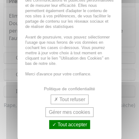
des communications et publicités personnalisées
Présentation
et de mesurer leur efficacité. Elles nous
permettent également d'adapter le contenu de
Elimine rapidement les rugosités et callosités.
nos sites à vos préférences, de vous faciliter le
partage de contenu sur les réseaux sociaux et
Double face avec petits et moyens grains pour
de réaliser des statistiques
permettre de gommer d'une face, et de lisser de
Avant de poursuivre, vous pouvez sélectionner
l'autre. Pour des pieds tout doux.
l'usage que nous ferons de vos données en
cochant les cases ci-dessous. Vous pourrez
mettre à jour votre choix à tout moment en
Conseils d'utilisation
cliquant sur le lien "Utilisation des Cookies" en
bas de notre site.
Composition
Merci d'avance pour votre confiance.
Politique de confidentialité
Indications
Tout refuser
Rape, Pierre ponce pour homme et femme (Peau sèche)
Gérer mes cookies
VOUS AIMEREZ AUSSI...
Tout accepter