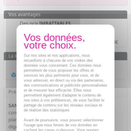
Vos avantages
Des prix
IMBATTABLES
Paiement en ligne
SÉCURISÉ
Paiement en
4 fois sans frais
à partir de 30€
La livraison
Sur nos sites et nos applications, nous
recueillons à chacune de vos visites des
Livraison gratuite dès
55€
données vous concernant. Ces données nous
permettent de vous proposer les offres et
Acheminement Chronopost
en 24h*
services les plus pertinents pour vous, et de
vous adresser, en direct ou via des partenaires,
des communications et publicités personnalisées
et de mesurer leur efficacité. Elles nous
Présentation
permettent également d'adapter le contenu de
nos sites à vos préférences, de vous faciliter le
SANTE VERTE Transit intestinal
est un
partage de contenu sur les réseaux sociaux et
de réaliser des statistiques
complément alimentaire à base d'extraits de 5
plantes destiné à apporter du confort au niveau
Avant de poursuivre, vous pouvez sélectionner
l'usage que nous ferons de vos données en
digestif.
cochant les cases ci-dessous. Vous pourrez