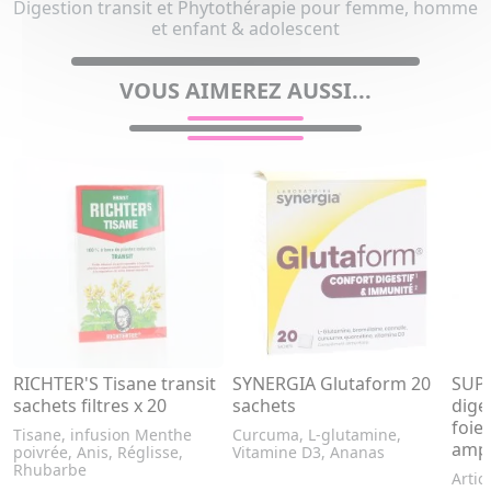
Digestion transit et Phytothérapie pour femme, homme
et enfant & adolescent
VOUS AIMEREZ AUSSI...
RICHTER'S Tisane transit
SYNERGIA Glutaform 20
SUPE
sachets filtres x 20
sachets
diges
foie
Tisane, infusion Menthe
Curcuma, L-glutamine,
ampo
poivrée, Anis, Réglisse,
Vitamine D3, Ananas
Rhubarbe
Artic