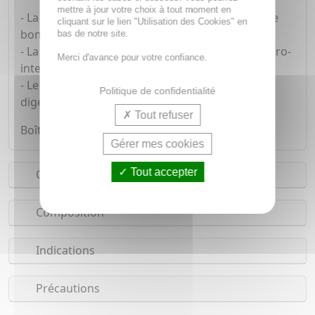
mettre à jour votre choix à tout moment en
- La coriandre et l'artichaut interviennent dans le
cliquant sur le lien "Utilisation des Cookies" en
bon fonctionnement de la digestion.
bas de notre site.
- La guimauve soutient la santé du système gastro-
Merci d'avance pour votre confiance.
intestinal.
- Le tamarin et le pruneau contribuent à la
Politique de confidentialité
digestion par leur effet laxatif naturel.
Tout refuser
Boîte de 60 comprimés.
Gérer mes cookies
Tout accepter
Conseils d'utilisation
Composition
Indications
Précautions