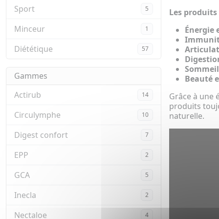
Sport
5
Les produits
Minceur
1
Énergie e
Immuni
Diététique
Articula
57
Digestio
Sommeil 
Gammes
Beauté e
Actirub
14
Grâce à une é
produits toujo
Circulymphe
10
naturelle.
Digest confort
7
EPP
2
GCA
5
Inecla
2
Nectaloe
4