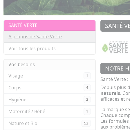
SANTÉ V
SANTÉ VERTE
A propos de Santé Verte
Voir tous les produits
Vos besoins
NOTRE H
Visage
1
Santé Verte :
Depuis plus 
Corps
4
naturels
. Co
efficaces et 
Hygiène
2
La marque se 
Maternité / Bébé
1
Chaque complé
Les formules
Nature et Bio
53
aux probléma