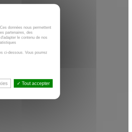
. Ces données nous permettent
des partenaires, des
 d'adapter le contenu de nos
atistiques
es ci-dessous. Vous pourrez
kies
Tout accepter