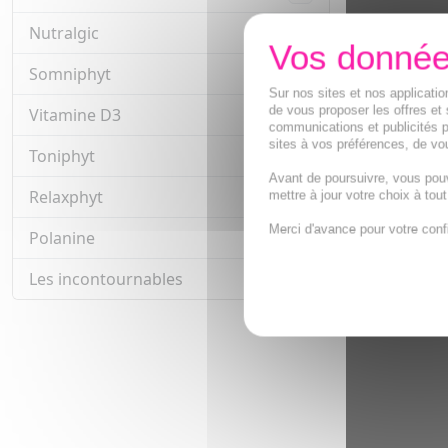
Nutralgic
4
Somniphyt
5
Sur nos sites et nos applicat
de vous proposer les offres et 
Vitamine D3
1
communications et publicités p
sites à vos préférences, de vou
Toniphyt
7
Avant de poursuivre, vous pou
Relaxphyt
mettre à jour votre choix à tou
3
Merci d'avance pour votre conf
Polanine
2
Les incontournables
14