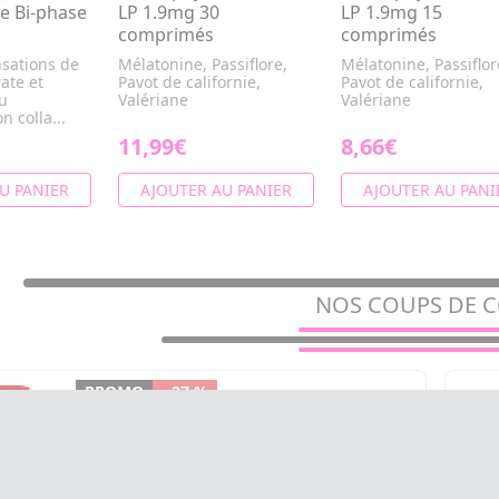
e Bi-phase
LP 1.9mg 30
LP 1.9mg 15
comprimés
comprimés
nsations de
Mélatonine, Passiflore,
Mélatonine, Passiflor
ate et
Pavot de californie,
Pavot de californie,
au
Valériane
Valériane
n colla...
11,99€
8,66€
U PANIER
AJOUTER AU PANIER
AJOUTER AU PANI
NOS COUPS DE 
PROMO
- 27 %
SANTÉ VERTE Circulymphe Jambes
légères 60 comprimés
Ginkgo, Magnésium, Pépins de raisin,
Rutine, Vigne rouge, Vitamine c, Vitamine e,