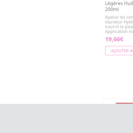
Légères Huil
200ml
Apaise les se
lourdeur Hydr
nourrit la pe
Application no
19,66€
AJOUTER A