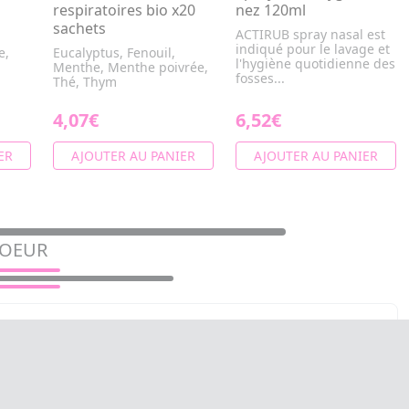
respiratoires bio x20
nez 120ml
sachets
ACTIRUB spray nasal est
indiqué pour le lavage et
e,
Eucalyptus, Fenouil,
l'hygiène quotidienne des
Menthe, Menthe poivrée,
fosses...
Thé, Thym
4,07€
6,52€
ER
AJOUTER AU PANIER
AJOUTER AU PANIER
COEUR
SANTÉ VERTE GCA 2700 lot de 180
comprimés
Curcuma, Glucosamine, Acide hyaluronique,
Chondroïtine, Harpagophyton, MSM