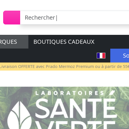
RQUES
BOUTIQUES CADEAUX
So
Livraison OFFERTE avec
Prado Mermoz Premium
ou à partir de 55