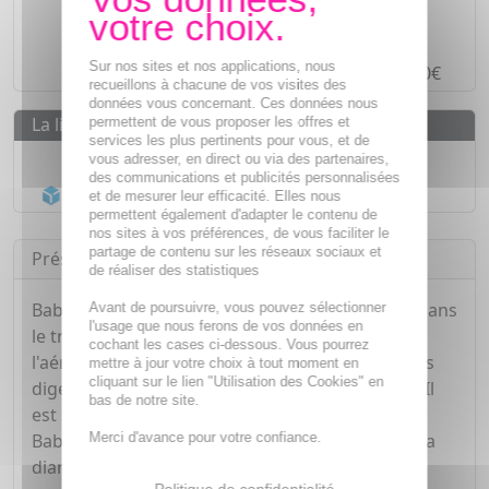
Des prix
IMBATTABLES
Paiement en ligne
SÉCURISÉ
Sur nos sites et nos applications, nous
Paiement en
4 fois sans frais
à partir de 30€
recueillons à chacune de vos visites des
données vous concernant. Ces données nous
La livraison
permettent de vous proposer les offres et
services les plus pertinents pour vous, et de
Livraison gratuite dès
55€
vous adresser, en direct ou via des partenaires,
des communications et publicités personnalisées
Acheminement Chronopost
en 24h*
et de mesurer leur efficacité. Elles nous
permettent également d'adapter le contenu de
nos sites à vos préférences, de vous faciliter le
partage de contenu sur les réseaux sociaux et
Présentation
de réaliser des statistiques
BabySpasmyl est un dispositif médical indiqué dans
Avant de poursuivre, vous pouvez sélectionner
l'usage que nous ferons de vos données en
le traitement de la colique du nourrisson, de
cochant les cases ci-dessous. Vous pourrez
l'aérophagie, des ballonnements, et des troubles
mettre à jour votre choix à tout moment en
cliquant sur le lien "Utilisation des Cookies" en
digestifs chez l'adulte, l'enfant et le nourrisson. Il
bas de notre site.
est sans gluten, sans lactose et sans sucre.
Merci d'avance pour votre confiance.
BabySpasmyl est un médicament pour soigner la
diarrhée de bébé.
Politique de confidentialité