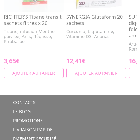
RICHTER'S Tisane transit
SYNERGIA Glutaform 20
SUPE
sachets filtres x 20
sachets
diges
foie
Tisane, infusion Menthe
Curcuma, L-glutamine,
ampo
poivrée, Anis, Réglisse,
Vitamine D3, Ananas
Rhubarbe
Artic
Romar
3,65€
12,41€
16,
AJOUTER AU PANIER
AJOUTER AU PANIER
A
CONTACTS
LE BLOG
PROMOTIONS
LIVRAISON RAPIDE
PAIEMENT SÉCURISÉ