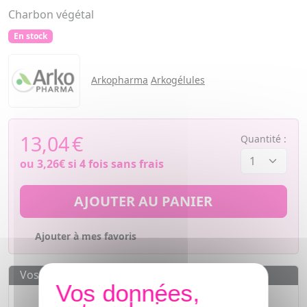
Charbon végétal
En stock
Arkopharma
Arkogélules
13,04
€
Quantité :
ou
3,26€
si 4 fois sans frais
AJOUTER AU PANIER
Ajouter à mes favoris
Vos avantages
Des prix
IMBATTABLES