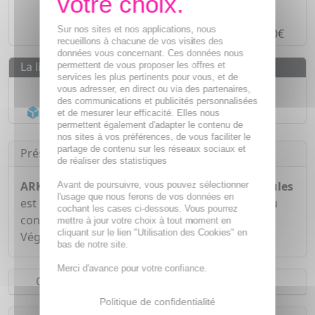
Paiement en ligne
SÉCURISÉ
Sur nos sites et nos applications, nous
Paiement en
4 fois sans frais
à partir de 30€
recueillons à chacune de vos visites des
données vous concernant. Ces données nous
La livraison
permettent de vous proposer les offres et
services les plus pertinents pour vous, et de
Livraison gratuite dès
55€
vous adresser, en direct ou via des partenaires,
des communications et publicités personnalisées
Acheminement Chronopost
en 24h*
et de mesurer leur efficacité. Elles nous
permettent également d'adapter le contenu de
nos sites à vos préférences, de vous faciliter le
partage de contenu sur les réseaux sociaux et
Présentation
de réaliser des statistiques
ARKOPHARMA Charbon Végétal activé 80 gélules
Avant de poursuivre, vous pouvez sélectionner
l'usage que nous ferons de vos données en
est un complément alimentaire qui contribue au
cochant les cases ci-dessous. Vous pourrez
confort digestif grâce à la présence de Charbon
mettre à jour votre choix à tout moment en
cliquant sur le lien "Utilisation des Cookies" en
Végétal.
bas de notre site.
Merci d'avance pour votre confiance.
Conseils d'utilisation
Politique de confidentialité