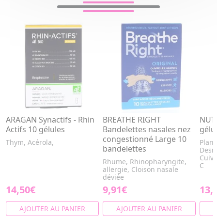
ARAGAN Synactifs - Rhin
BREATHE RIGHT
NUTE
Actifs 10 gélules
Bandelettes nasales nez
gélu
congestionné Large 10
Thym, Acérola,
Plant
bandelettes
Desm
Cuivr
Rhume, Rhinopharyngite,
C
allergie, Cloison nasale
déviée
14,50€
9,91€
13,
AJOUTER AU PANIER
AJOUTER AU PANIER
A