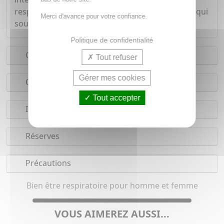
respiratoires supérieures, ainsi que du plantain qui
Merci d'avance pour votre confiance.
soutient le confort respiratoire.
Politique de confidentialité
Conseils d'utilisation
Tout refuser
Gérer mes cookies
Composition
Tout accepter
Indications
Réserves
Précautions
Bien être respiratoire pour homme et femme
VOUS AIMEREZ AUSSI...