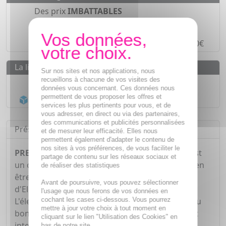
Des prix
IMBATTABLES
Paiement en ligne
SÉCURISÉ
Paiement en
4 fois sans frais
à partir de 30€
La livraison
Sur nos sites et nos applications, nous
recueillons à chacune de vos visites des
Livraison gratuite dès
55€
données vous concernant. Ces données nous
permettent de vous proposer les offres et
Acheminement Chronopost
en 24h*
services les plus pertinents pour vous, et de
vous adresser, en direct ou via des partenaires,
des communications et publicités personnalisées
Présentation
et de mesurer leur efficacité. Elles nous
permettent également d'adapter le contenu de
nos sites à vos préférences, de vous faciliter le
PRESCRIPTION NATURE Stop'Rub 15 gélules
est
partage de contenu sur les réseaux sociaux et
un complément alimentaire qui contribue au bien
de réaliser des statistiques
être respiratoire grâce à la présence
Avant de poursuivre, vous pouvez sélectionner
d'Eleutherocoque, d'Echinacée et de Plantain.
l'usage que nous ferons de vos données en
cochant les cases ci-dessous. Vous pourrez
L'éleuthérocoque et de l'échinacée participent au
mettre à jour votre choix à tout moment en
bon fonctionnement du système immunitaire et
cliquant sur le lien "Utilisation des Cookies" en
interviennent dans le fonctionnement des voies
bas de notre site.